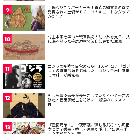
土偶なりきりパーカーも！青森の縄文遺跡群で
9
発掘された土偶がモチーフのキュートなグッズ
が新発売
村上水軍を率いた戦国武将！幼い弟を支え、共
10
に海へ散った得居通幸の波乱に満ちた生涯
ゴジラの咆哮で目覚める朝…1954年公開『ゴジ
11
ラ』の貴重音源を搭載した「ゴジラ音声目覚ま
し時計」が新発売
もしも豊臣秀長が長生きしていたら…？秀吉の
12
暴走と豊臣家滅亡を防げた「最強のカリスマ
性」
『豊臣兄弟！』で萩原護が演じる武将・小堀正
13
次とは？秀長・秀吉・家康が重用、“出家を重
ねた実務派”の生涯