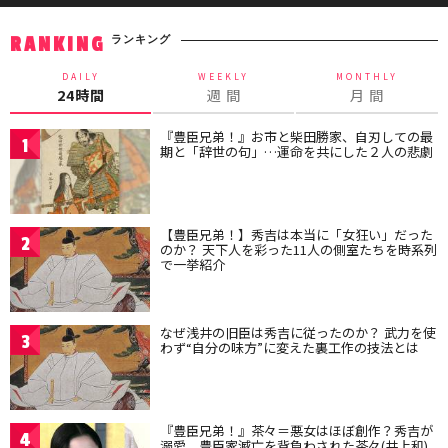
ランキング
RANKING
DAILY
WEEKLY
MONTHLY
24時間
週 間
月 間
『豊臣兄弟！』お市と柴田勝家、自刃しての最
1
期と「辞世の句」…運命を共にした２人の悲劇
【豊臣兄弟！】秀吉は本当に「女狂い」だった
2
のか？ 天下人を彩った11人の側室たちを時系列
で一挙紹介
なぜ浅井の旧臣は秀吉に従ったのか？ 武力を使
3
わず“自分の味方”に変えた裏工作の技法とは
『豊臣兄弟！』茶々＝悪女はほぼ創作？秀吉が
4
溺愛、豊臣家滅亡を背負わされた茶々(井上和)