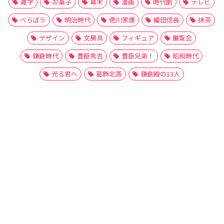
雑学
お菓子
幕末
漫画
時代劇
テレビ
べらぼう
明治時代
徳川家康
織田信長
抹茶
デザイン
文房具
フィギュア
展覧会
鎌倉時代
豊臣秀吉
豊臣兄弟！
昭和時代
光る君へ
葛飾北斎
鎌倉殿の13人