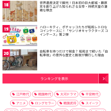
世界遺産決定で脚光！日本初の巨大都城・藤原
18
京を創り上げた知られざる女帝・持統天皇の凄
絶な執念
ハローキティ、ポチャッコたちが昭和レトロな
19
コインケースに！「サンリオキャラクターズ コ
インケース」第２弾
自転車を持つだけで税金？ 昭和まで続いた「自
20
転車税」の意外な歴史と脱税が横行した理由
ランキングを表示
江戸時代
戦国時代
大河ドラマ
平安時代
アニメ
ロングセラー
戦国武将
スイーツ