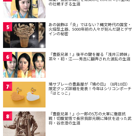
の壮絶すぎる生涯
あの装飾は「炎」ではない？縄文時代の国宝・
5
火焔型土器、5000年前の人々が刻んだ謎とデザ
インの秘密
『豊臣兄弟！』後半の鍵を握る「浅井三姉妹」
6
茶々・初・江——秀吉に翻弄された波乱の生涯
鳩サブレーの豊島屋が『鳩の日』（8月10日）
7
限定グッズ詳細を発表！今年はシリコンポーチ
「はとっこ」
『豊臣兄弟！』小一郎の5万の大軍に徹底抗
8
戦！切腹覚悟で長宗我部元親に降伏を迫った武
将・谷忠澄の生涯