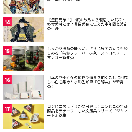
【豊臣兄弟！】2度の改易から復活した武将・
14
多賀秀種とは？豊臣秀長に仕えた半年間と波乱
の生涯
しっかり抹茶の味わい、さらに果実の香りも楽
15
しめる「無糖フレーバー抹茶」ストロベリー、
マンゴー新発売
日本の四季折々の植物や情景を描くことに相応
16
しい色を集めた水彩色鉛筆『色辞典』が新発
売！
コンビニおにぎりが文房具に！コンビニの定番
17
商品をモチーフにした文房具シリーズ『ジムマ
ート』誕生