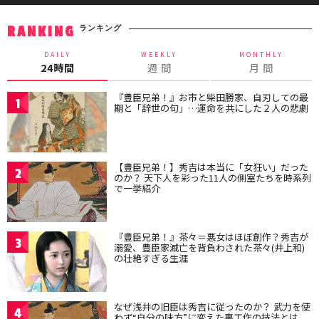
ランキング
RANKING
DAILY
WEEKLY
MONTHLY
24時間
週 間
月 間
『豊臣兄弟！』お市と柴田勝家、自刃しての最
1
期と「辞世の句」…運命を共にした２人の悲劇
【豊臣兄弟！】秀吉は本当に「女狂い」だった
2
のか？ 天下人を彩った11人の側室たちを時系列
で一挙紹介
『豊臣兄弟！』茶々＝悪女はほぼ創作？秀吉が
3
溺愛、豊臣家滅亡を背負わされた茶々(井上和)
の壮絶すぎる生涯
なぜ浅井の旧臣は秀吉に従ったのか？ 武力を使
4
わず“自分の味方”に変えた裏工作の技法とは