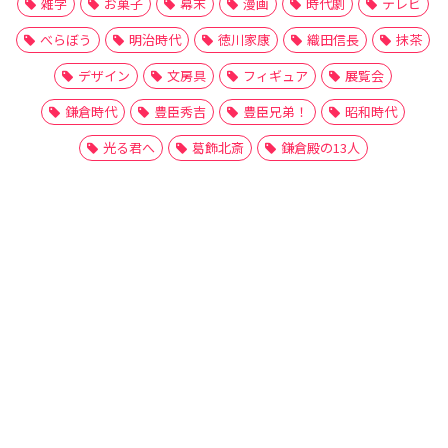
雑学
お菓子
幕末
漫画
時代劇
テレビ
べらぼう
明治時代
徳川家康
織田信長
抹茶
デザイン
文房具
フィギュア
展覧会
鎌倉時代
豊臣秀吉
豊臣兄弟！
昭和時代
光る君へ
葛飾北斎
鎌倉殿の13人