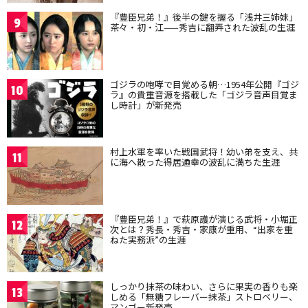
『豊臣兄弟！』後半の鍵を握る「浅井三姉妹」
9
茶々・初・江——秀吉に翻弄された波乱の生涯
ゴジラの咆哮で目覚める朝…1954年公開『ゴジ
10
ラ』の貴重音源を搭載した「ゴジラ音声目覚ま
し時計」が新発売
村上水軍を率いた戦国武将！幼い弟を支え、共
11
に海へ散った得居通幸の波乱に満ちた生涯
『豊臣兄弟！』で萩原護が演じる武将・小堀正
12
次とは？秀長・秀吉・家康が重用、“出家を重
ねた実務派”の生涯
しっかり抹茶の味わい、さらに果実の香りも楽
13
しめる「無糖フレーバー抹茶」ストロベリー、
マンゴー新発売