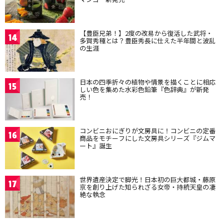
【豊臣兄弟！】2度の改易から復活した武将・
14
多賀秀種とは？豊臣秀長に仕えた半年間と波乱
の生涯
日本の四季折々の植物や情景を描くことに相応
15
しい色を集めた水彩色鉛筆『色辞典』が新発
売！
コンビニおにぎりが文房具に！コンビニの定番
16
商品をモチーフにした文房具シリーズ『ジムマ
ート』誕生
世界遺産決定で脚光！日本初の巨大都城・藤原
17
京を創り上げた知られざる女帝・持統天皇の凄
絶な執念