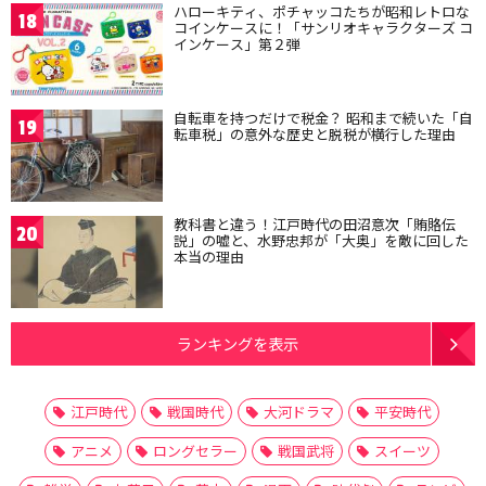
ハローキティ、ポチャッコたちが昭和レトロな
18
コインケースに！「サンリオキャラクターズ コ
インケース」第２弾
自転車を持つだけで税金？ 昭和まで続いた「自
19
転車税」の意外な歴史と脱税が横行した理由
教科書と違う！江戸時代の田沼意次「賄賂伝
20
説」の嘘と、水野忠邦が「大奥」を敵に回した
本当の理由
ランキングを表示
江戸時代
戦国時代
大河ドラマ
平安時代
アニメ
ロングセラー
戦国武将
スイーツ