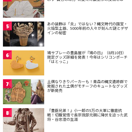
あの装飾は「炎」ではない？縄文時代の国宝・
5
火焔型土器、5000年前の人々が刻んだ謎とデザ
インの秘密
鳩サブレーの豊島屋が『鳩の日』（8月10日）
6
限定グッズ詳細を発表！今年はシリコンポーチ
「はとっこ」
土偶なりきりパーカーも！青森の縄文遺跡群で
7
発掘された土偶がモチーフのキュートなグッズ
が新発売
『豊臣兄弟！』小一郎の5万の大軍に徹底抗
8
戦！切腹覚悟で長宗我部元親に降伏を迫った武
将・谷忠澄の生涯