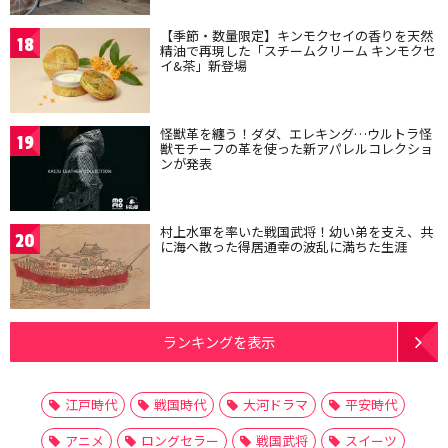
【季節・数量限定】キンモクセイの香りを天然
18
精油で再現した「スチームクリーム キンモクセ
イ&茶」新登場
怪獣革を纏う！ダダ、エレキング…ウルトラ怪
19
獣モチーフの革を使った新アパレルコレクショ
ンが発表
村上水軍を率いた戦国武将！幼い弟を支え、共
20
に海へ散った得居通幸の波乱に満ちた生涯
ランキングを表示
江戸時代
戦国時代
大河ドラマ
平安時代
アニメ
ロングセラー
戦国武将
スイーツ