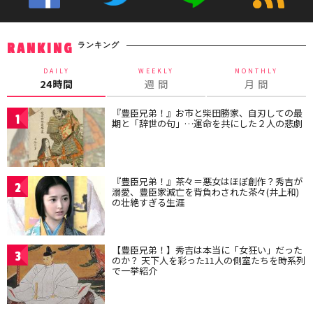
ランキング
RANKING
DAILY
WEEKLY
MONTHLY
24時間
週 間
月 間
『豊臣兄弟！』お市と柴田勝家、自刃しての最
1
期と「辞世の句」…運命を共にした２人の悲劇
『豊臣兄弟！』茶々＝悪女はほぼ創作？秀吉が
2
溺愛、豊臣家滅亡を背負わされた茶々(井上和)
の壮絶すぎる生涯
【豊臣兄弟！】秀吉は本当に「女狂い」だった
3
のか？ 天下人を彩った11人の側室たちを時系列
で一挙紹介