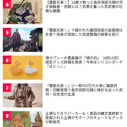
【豊臣兄弟！】22歳で散った長宗我部元親の天
4
才後継者・信親とは？武勇を奮った若武者の壮
絶な最期
『豊臣兄弟！』で描かれた織田信長の道普請は
5
史実？信長が実施した街道整備の施策を紹介
鳩サブレーの豊島屋が『鳩の日』（8月10日）
6
限定グッズ詳細を発表！今年はシリコンポーチ
「はとっこ」
『豊臣兄弟！』小一郎の5万の大軍に徹底抗
7
戦！切腹覚悟で長宗我部元親に降伏を迫った武
将・谷忠澄の生涯
土偶なりきりパーカーも！青森の縄文遺跡群で
8
発掘された土偶がモチーフのキュートなグッズ
が新発売