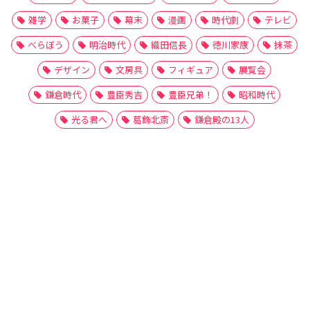
雑学
お菓子
幕末
漫画
時代劇
テレビ
べらぼう
明治時代
織田信長
徳川家康
抹茶
デザイン
文房具
フィギュア
展覧会
鎌倉時代
豊臣秀吉
豊臣兄弟！
昭和時代
光る君へ
葛飾北斎
鎌倉殿の13人