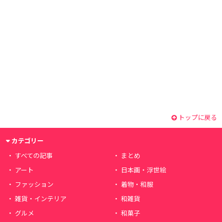
トップに戻る
カテゴリー
すべての記事
まとめ
アート
日本画・浮世絵
ファッション
着物・和服
雑貨・インテリア
和雑貨
グルメ
和菓子