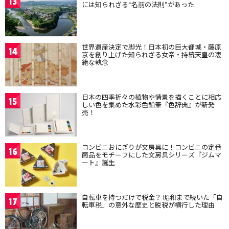
13
には知られざる“名前の法則”があった
世界遺産決定で脚光！日本初の巨大都城・藤原
14
京を創り上げた知られざる女帝・持統天皇の凄
絶な執念
日本の四季折々の植物や情景を描くことに相応
15
しい色を集めた水彩色鉛筆『色辞典』が新発
売！
コンビニおにぎりが文房具に！コンビニの定番
16
商品をモチーフにした文房具シリーズ『ジムマ
ート』誕生
自転車を持つだけで税金？ 昭和まで続いた「自
17
転車税」の意外な歴史と脱税が横行した理由