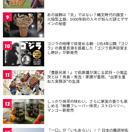
あの装飾は「炎」ではない？縄文時代の国宝・
9
火焔型土器、5000年前の人々が刻んだ謎とデザ
インの秘密
ゴジラの咆哮で目覚める朝…1954年公開『ゴジ
10
ラ』の貴重音源を搭載した「ゴジラ音声目覚ま
し時計」が新発売
『豊臣兄弟！』で萩原護が演じる武将・小堀正
11
次とは？秀長・秀吉・家康が重用、“出家を重
ねた実務派”の生涯
しっかり抹茶の味わい、さらに果実の香りも楽
12
しめる「無糖フレーバー抹茶」ストロベリー、
マンゴー新発売
「一口」が「いもあらい」！？ 日本の難読地名