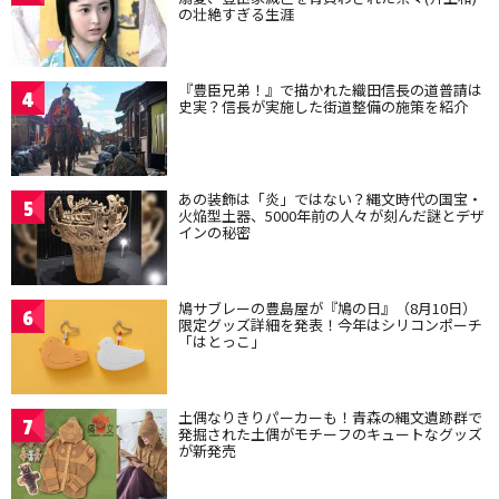
の壮絶すぎる生涯
『豊臣兄弟！』で描かれた織田信長の道普請は
4
史実？信長が実施した街道整備の施策を紹介
あの装飾は「炎」ではない？縄文時代の国宝・
5
火焔型土器、5000年前の人々が刻んだ謎とデザ
インの秘密
鳩サブレーの豊島屋が『鳩の日』（8月10日）
6
限定グッズ詳細を発表！今年はシリコンポーチ
「はとっこ」
土偶なりきりパーカーも！青森の縄文遺跡群で
7
発掘された土偶がモチーフのキュートなグッズ
が新発売