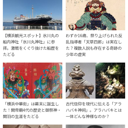
【横浜観光スポット】氷川丸の
わずか16歳、祭り上げられた反
船内神社「氷川丸神社」に参
乱指導者「天草四郎」は実在し
拝。激戦をくぐり抜けた船歴を
た？複数人説も存在する奇跡の
たどる
少年の虚実
「横浜中華街」は幕末に誕生し
古代信仰を現代に伝える「アラ
た！関帝廟4代の歴史と御祭神・
ハバキ神祠」。アラハバキとは
関羽の生涯をたどる
一体どんな神様なのか？