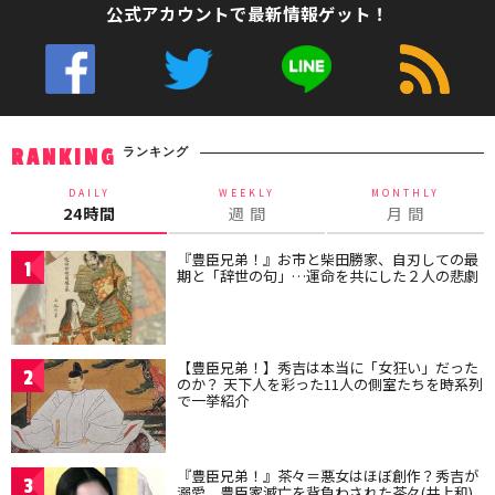
公式アカウントで最新情報ゲット！
ランキング
RANKING
DAILY
WEEKLY
MONTHLY
24時間
週 間
月 間
『豊臣兄弟！』お市と柴田勝家、自刃しての最
1
期と「辞世の句」…運命を共にした２人の悲劇
【豊臣兄弟！】秀吉は本当に「女狂い」だった
2
のか？ 天下人を彩った11人の側室たちを時系列
で一挙紹介
『豊臣兄弟！』茶々＝悪女はほぼ創作？秀吉が
3
溺愛、豊臣家滅亡を背負わされた茶々(井上和)