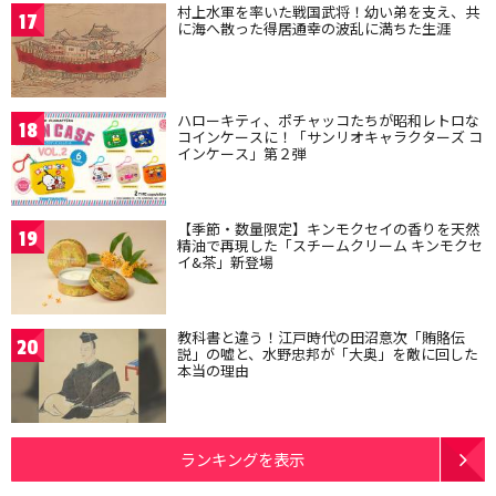
村上水軍を率いた戦国武将！幼い弟を支え、共
17
に海へ散った得居通幸の波乱に満ちた生涯
ハローキティ、ポチャッコたちが昭和レトロな
18
コインケースに！「サンリオキャラクターズ コ
インケース」第２弾
【季節・数量限定】キンモクセイの香りを天然
19
精油で再現した「スチームクリーム キンモクセ
イ&茶」新登場
教科書と違う！江戸時代の田沼意次「賄賂伝
20
説」の嘘と、水野忠邦が「大奥」を敵に回した
本当の理由
ランキングを表示