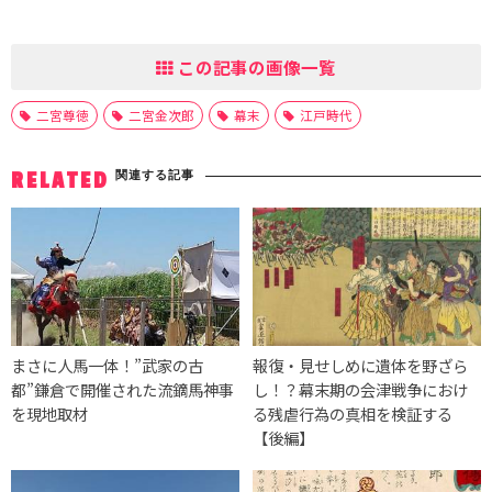
この記事の画像一覧
二宮尊徳
二宮金次郎
幕末
江戸時代
関連する記事
RELATED
まさに人馬一体！”武家の古
報復・見せしめに遺体を野ざら
都”鎌倉で開催された流鏑馬神事
し！？幕末期の会津戦争におけ
を現地取材
る残虐行為の真相を検証する
【後編】