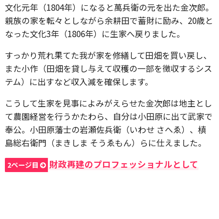
文化元年（1804年）になると萬兵衛の元を出た金次郎。
親族の家を転々としながら余耕田で蓄財に励み、20歳と
なった文化3年（1806年）に生家へ戻りました。
すっかり荒れ果てた我が家を修繕して田畑を買い戻し、
また小作（田畑を貸し与えて収穫の一部を徴収するシス
テム）に出すなど収入減を確保します。
こうして生家を見事によみがえらせた金次郎は地主とし
て農園経営を行うかたわら、自分は小田原に出て武家で
奉公。小田原藩士の岩瀬佐兵衛（いわせ さへゑ）、槙
島総右衛門（まきしま そうゑもん）らに仕えました。
財政再建のプロフェッショナルとして
2ページ目