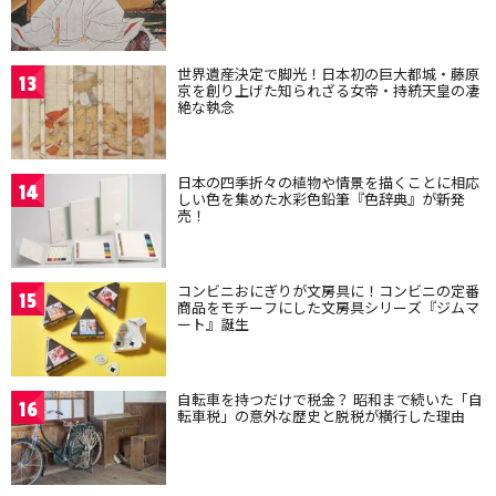
世界遺産決定で脚光！日本初の巨大都城・藤原
13
京を創り上げた知られざる女帝・持統天皇の凄
絶な執念
日本の四季折々の植物や情景を描くことに相応
14
しい色を集めた水彩色鉛筆『色辞典』が新発
売！
コンビニおにぎりが文房具に！コンビニの定番
15
商品をモチーフにした文房具シリーズ『ジムマ
ート』誕生
自転車を持つだけで税金？ 昭和まで続いた「自
16
転車税」の意外な歴史と脱税が横行した理由