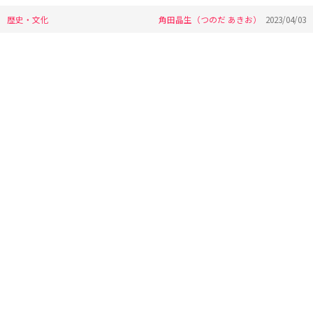
歴史・文化
角田晶生（つのだ あきお）
2023/04/03