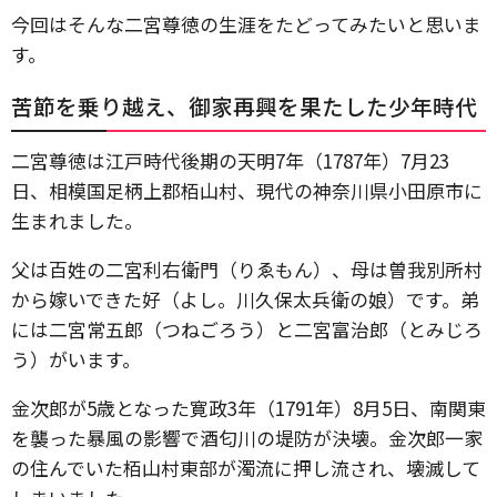
今回はそんな二宮尊徳の生涯をたどってみたいと思いま
す。
苦節を乗り越え、御家再興を果たした少年時代
二宮尊徳は江戸時代後期の天明7年（1787年）7月23
日、相模国足柄上郡栢山村、現代の神奈川県小田原市に
生まれました。
父は百姓の二宮利右衛門（りゑもん）、母は曽我別所村
から嫁いできた好（よし。川久保太兵衛の娘）です。弟
には二宮常五郎（つねごろう）と二宮富治郎（とみじろ
う）がいます。
金次郎が5歳となった寛政3年（1791年）8月5日、南関東
を襲った暴風の影響で酒匂川の堤防が決壊。金次郎一家
の住んでいた栢山村東部が濁流に押し流され、壊滅して