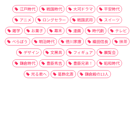
江戸時代
戦国時代
大河ドラマ
平安時代
アニメ
ロングセラー
戦国武将
スイーツ
雑学
お菓子
幕末
漫画
時代劇
テレビ
べらぼう
明治時代
徳川家康
織田信長
抹茶
デザイン
文房具
フィギュア
展覧会
鎌倉時代
豊臣秀吉
豊臣兄弟！
昭和時代
光る君へ
葛飾北斎
鎌倉殿の13人