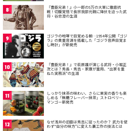
『豊臣兄弟！』小一郎の5万の大軍に徹底抗
8
戦！切腹覚悟で長宗我部元親に降伏を迫った武
将・谷忠澄の生涯
ゴジラの咆哮で目覚める朝…1954年公開『ゴジ
9
ラ』の貴重音源を搭載した「ゴジラ音声目覚ま
し時計」が新発売
『豊臣兄弟！』で萩原護が演じる武将・小堀正
10
次とは？秀長・秀吉・家康が重用、“出家を重
ねた実務派”の生涯
しっかり抹茶の味わい、さらに果実の香りも楽
11
しめる「無糖フレーバー抹茶」ストロベリー、
マンゴー新発売
なぜ浅井の旧臣は秀吉に従ったのか？ 武力を使
12
わず“自分の味方”に変えた裏工作の技法とは