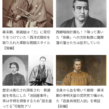
幕末期、新選組は「刀」に見切
西郷暗殺計画も！？降って湧い
りをつけていた！西洋式戦術を
た「倒幕」への方針転換に薩摩
取り入れた柔軟な戦闘スタイル
藩の藩士たちは反対していた
【後編】
歴史は美化され誇張され…新選
全身から血を噴いて崩御…幕末
組を有名にした「池田屋事件」
期の孝明天皇の突然死で囁かれ
実は手柄を誇張するため”話を盛
た「岩倉具視犯人説」を検証
ってる”可能性アリ
【前編】