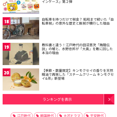
インケース」第２弾
自転車を持つだけで税金？ 昭和まで続いた「自
18
転車税」の意外な歴史と脱税が横行した理由
教科書と違う！江戸時代の田沼意次「賄賂伝
19
説」の嘘と、水野忠邦が「大奥」を敵に回した
本当の理由
【季節・数量限定】キンモクセイの香りを天然
20
精油で再現した「スチームクリーム キンモクセ
イ&茶」新登場
ランキングを表示
江戸時代
戦国時代
大河ドラマ
平安時代