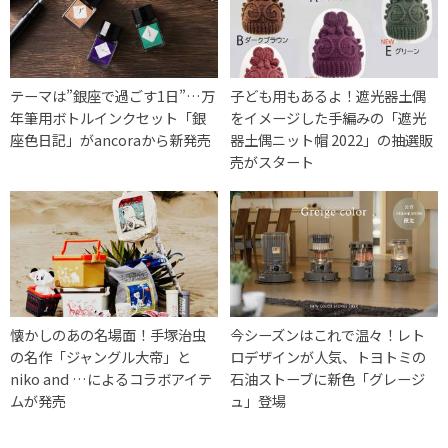
テーマは”銀座で過ごす1日”…万
子ども用もあるよ！遮光器土偶
年筆用ボトルインクセット「銀
をイメージした手編みの「遮光
座色日記」がancoraから新発売
器土偶ニット帽 2022」の抽選販
売がスタート
懐かしのあの名場面！手塚治虫
今シーズンはこれで温々！レト
の名作「ジャングル大帝」と
ロデザインが人気、トヨトミの
niko and …によるコラボアイテ
石油ストーブに新色「グレージ
ムが発売
ュ」登場