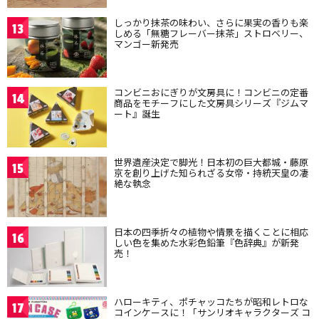
しっかり抹茶の味わい、さらに果実の香りも楽
13
しめる「無糖フレーバー抹茶」ストロベリー、
マンゴー新発売
コンビニおにぎりが文房具に！コンビニの定番
14
商品をモチーフにした文房具シリーズ『ジムマ
ート』誕生
世界遺産決定で脚光！日本初の巨大都城・藤原
15
京を創り上げた知られざる女帝・持統天皇の凄
絶な執念
日本の四季折々の植物や情景を描くことに相応
16
しい色を集めた水彩色鉛筆『色辞典』が新発
売！
ハローキティ、ポチャッコたちが昭和レトロな
17
コインケースに！「サンリオキャラクターズ コ