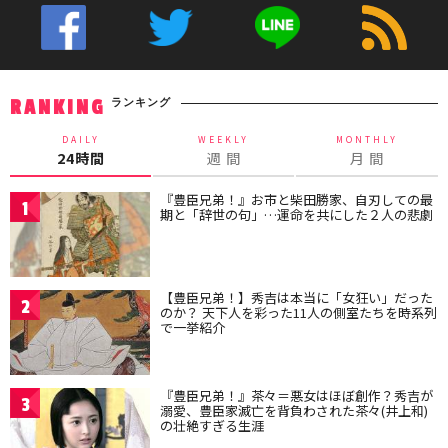
ランキング
RANKING
DAILY
WEEKLY
MONTHLY
24時間
週 間
月 間
『豊臣兄弟！』お市と柴田勝家、自刃しての最
1
期と「辞世の句」…運命を共にした２人の悲劇
【豊臣兄弟！】秀吉は本当に「女狂い」だった
2
のか？ 天下人を彩った11人の側室たちを時系列
で一挙紹介
『豊臣兄弟！』茶々＝悪女はほぼ創作？秀吉が
3
溺愛、豊臣家滅亡を背負わされた茶々(井上和)
の壮絶すぎる生涯