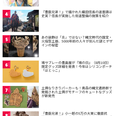
『豊臣兄弟！』で描かれた織田信長の道普請は
4
史実？信長が実施した街道整備の施策を紹介
あの装飾は「炎」ではない？縄文時代の国宝・
5
火焔型土器、5000年前の人々が刻んだ謎とデザ
インの秘密
鳩サブレーの豊島屋が『鳩の日』（8月10日）
6
限定グッズ詳細を発表！今年はシリコンポーチ
「はとっこ」
土偶なりきりパーカーも！青森の縄文遺跡群で
7
発掘された土偶がモチーフのキュートなグッズ
が新発売
『豊臣兄弟！』小一郎の5万の大軍に徹底抗
8