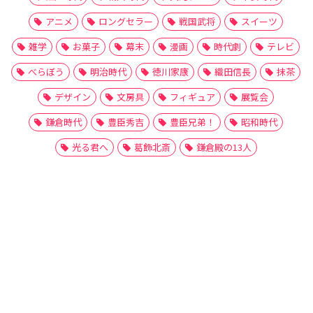
アニメ
ロングセラー
戦国武将
スイーツ
雑学
お菓子
幕末
漫画
時代劇
テレビ
べらぼう
明治時代
徳川家康
織田信長
抹茶
デザイン
文房具
フィギュア
展覧会
鎌倉時代
豊臣秀吉
豊臣兄弟！
昭和時代
光る君へ
葛飾北斎
鎌倉殿の13人