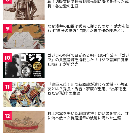
戦！切腹覚悟で長宗我部元親に降伏を迫った武
将・谷忠澄の生涯
なぜ浅井の旧臣は秀吉に従ったのか？ 武力を使
9
わず“自分の味方”に変えた裏工作の技法とは
ゴジラの咆哮で目覚める朝…1954年公開『ゴジ
10
ラ』の貴重音源を搭載した「ゴジラ音声目覚ま
し時計」が新発売
『豊臣兄弟！』で萩原護が演じる武将・小堀正
11
次とは？秀長・秀吉・家康が重用、“出家を重
ねた実務派”の生涯
村上水軍を率いた戦国武将！幼い弟を支え、共
12
に海へ散った得居通幸の波乱に満ちた生涯