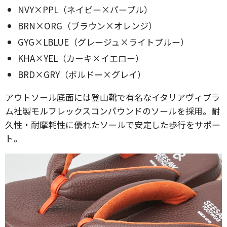
NVY×PPL（ネイビー×パープル）
BRN×ORG（ブラウン×オレンジ）
GYG×LBLUE（グレージュ×ライトブルー）
KHA×YEL（カーキ×イエロー）
BRD×GRY（ボルドー×グレイ）
アウトソール底面には登山靴で有名なイタリアヴィブラ
ム社製モルフレックスコンパウンドのソールを採用。耐
久性・耐摩耗性に優れたソールで安定した歩行をサポー
ト。