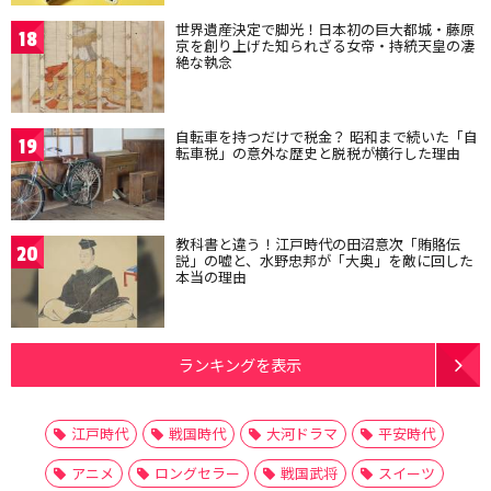
世界遺産決定で脚光！日本初の巨大都城・藤原
18
京を創り上げた知られざる女帝・持統天皇の凄
絶な執念
自転車を持つだけで税金？ 昭和まで続いた「自
19
転車税」の意外な歴史と脱税が横行した理由
教科書と違う！江戸時代の田沼意次「賄賂伝
20
説」の嘘と、水野忠邦が「大奥」を敵に回した
本当の理由
ランキングを表示
江戸時代
戦国時代
大河ドラマ
平安時代
アニメ
ロングセラー
戦国武将
スイーツ