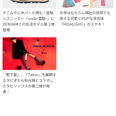
デニムやレオパード柄も！雪駄
お寺はもちろん神社の参拝でも
×スニーカー「unda-雲駄-」に
使える可愛くPOPな京念珠
DENHAMとの別注モデル第２弾
『HIGHLIGHT』がステキ！
登場
「靴下屋」、「Tabio」を展開す
るタビオから秋元梢とコラボし
たタビソックスの第二弾が発
表！