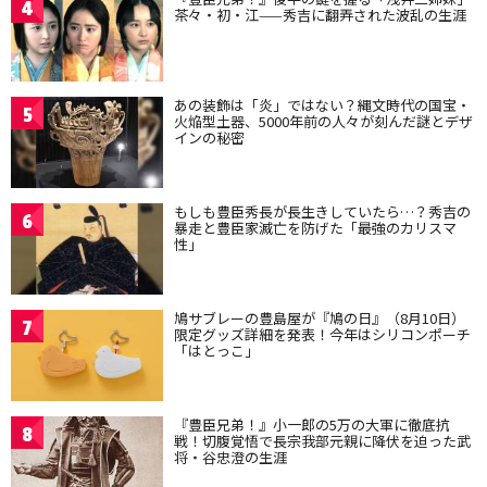
4
茶々・初・江——秀吉に翻弄された波乱の生涯
あの装飾は「炎」ではない？縄文時代の国宝・
5
火焔型土器、5000年前の人々が刻んだ謎とデザ
インの秘密
もしも豊臣秀長が長生きしていたら…？秀吉の
6
暴走と豊臣家滅亡を防げた「最強のカリスマ
性」
鳩サブレーの豊島屋が『鳩の日』（8月10日）
7
限定グッズ詳細を発表！今年はシリコンポーチ
「はとっこ」
『豊臣兄弟！』小一郎の5万の大軍に徹底抗
8
戦！切腹覚悟で長宗我部元親に降伏を迫った武
将・谷忠澄の生涯