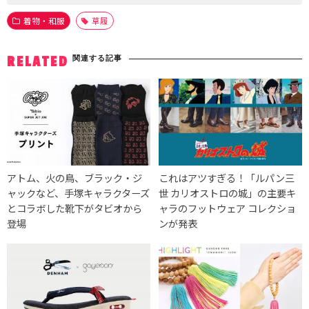
着物・和服
草履
関連する記事
RELATED
アトム、火の鳥、ブラック・ジ
これはアツすぎる！「ルパン三
ャックなど、手塚キャラクターズ
世 カリオストロの城」の主要キ
とコラボした靴下がタビオから
ャラのフットウェア コレクショ
登場
ンが発表