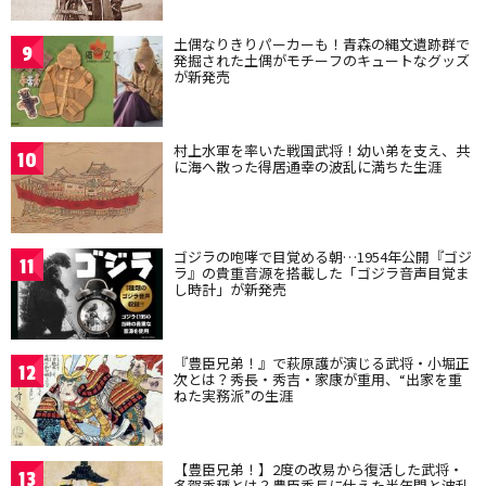
土偶なりきりパーカーも！青森の縄文遺跡群で
9
発掘された土偶がモチーフのキュートなグッズ
が新発売
村上水軍を率いた戦国武将！幼い弟を支え、共
10
に海へ散った得居通幸の波乱に満ちた生涯
ゴジラの咆哮で目覚める朝…1954年公開『ゴジ
11
ラ』の貴重音源を搭載した「ゴジラ音声目覚ま
し時計」が新発売
『豊臣兄弟！』で萩原護が演じる武将・小堀正
12
次とは？秀長・秀吉・家康が重用、“出家を重
ねた実務派”の生涯
【豊臣兄弟！】2度の改易から復活した武将・
13
多賀秀種とは？豊臣秀長に仕えた半年間と波乱