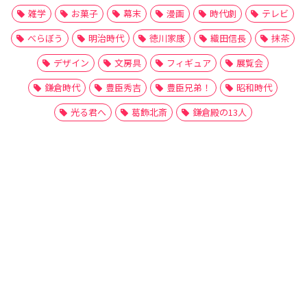
雑学
お菓子
幕末
漫画
時代劇
テレビ
べらぼう
明治時代
徳川家康
織田信長
抹茶
デザイン
文房具
フィギュア
展覧会
鎌倉時代
豊臣秀吉
豊臣兄弟！
昭和時代
光る君へ
葛飾北斎
鎌倉殿の13人