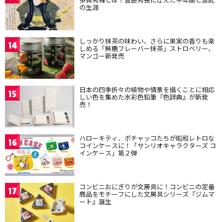
の生涯
しっかり抹茶の味わい、さらに果実の香りも楽
14
しめる「無糖フレーバー抹茶」ストロベリー、
マンゴー新発売
日本の四季折々の植物や情景を描くことに相応
15
しい色を集めた水彩色鉛筆『色辞典』が新発
売！
ハローキティ、ポチャッコたちが昭和レトロな
16
コインケースに！「サンリオキャラクターズ コ
インケース」第２弾
コンビニおにぎりが文房具に！コンビニの定番
17
商品をモチーフにした文房具シリーズ『ジムマ
ート』誕生