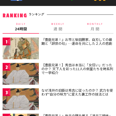
ランキング
RANKING
DAILY
WEEKLY
MONTHLY
24時間
週 間
月 間
『豊臣兄弟！』お市と柴田勝家、自刃しての最
1
期と「辞世の句」…運命を共にした２人の悲劇
【豊臣兄弟！】秀吉は本当に「女狂い」だった
2
のか？ 天下人を彩った11人の側室たちを時系列
で一挙紹介
なぜ浅井の旧臣は秀吉に従ったのか？ 武力を使
3
わず“自分の味方”に変えた裏工作の技法とは
『豊臣兄弟！』後半の鍵を握る「浅井三姉妹」