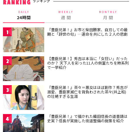
ランキング
RANKING
DAILY
WEEKLY
MONTHLY
24時間
週 間
月 間
『豊臣兄弟！』お市と柴田勝家、自刃しての最
1
期と「辞世の句」…運命を共にした２人の悲劇
【豊臣兄弟！】秀吉は本当に「女狂い」だった
2
のか？ 天下人を彩った11人の側室たちを時系列
で一挙紹介
『豊臣兄弟！』茶々＝悪女はほぼ創作？秀吉が
3
溺愛、豊臣家滅亡を背負わされた茶々(井上和)
の壮絶すぎる生涯
『豊臣兄弟！』で描かれた織田信長の道普請は
4
史実？信長が実施した街道整備の施策を紹介