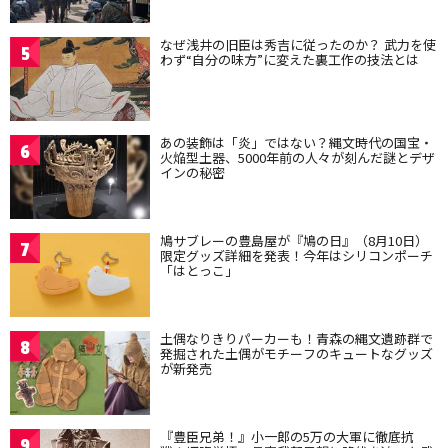
なぜ浅井の旧臣は秀吉に従ったのか？ 武力を使
5
わず“自分の味方”に変えた裏工作の技法とは
あの装飾は「炎」ではない？縄文時代の国宝・
6
火焔型土器、5000年前の人々が刻んだ謎とデザ
インの秘密
鳩サブレーの豊島屋が『鳩の日』（8月10日）
7
限定グッズ詳細を発表！今年はシリコンポーチ
「はとっこ」
土偶なりきりパーカーも！青森の縄文遺跡群で
8
発掘された土偶がモチーフのキュートなグッズ
が新発売
『豊臣兄弟！』小一郎の5万の大軍に徹底抗
9