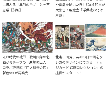
に伝わる「異形のモノ」と七不
や幽霊を描いた浮世絵約170点が
思議【前編】
大集合！展覧会「浮世絵お化け
屋敷」
江戸時代の絵師・歌川国芳の名
北斎、国芳、若冲の日本画をク
画がモチーフの「進撃の巨人」
レカのデザインにできる「ナッ
コラボ浮世絵『巨人襲来之図』
ジカード 絵画コレクション」の
新色ver.が再発売！
提供がスタート！