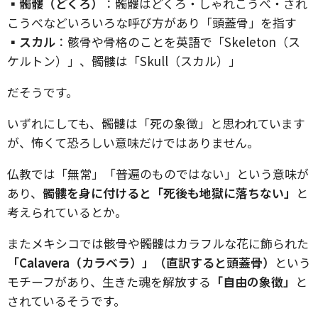
▪︎髑髏（どくろ）
：髑髏はどくろ・しゃれこうべ・され
こうべなどいろいろな呼び方があり「頭蓋骨」を指す
▪︎
スカル
：骸骨や骨格のことを英語で「Skeleton（ス
ケルトン）」、髑髏は「Skull（スカル）」
だそうです。
いずれにしても、髑髏は「死の象徴」と思われています
が、怖くて恐ろしい意味だけではありません。
仏教では「無常」「普遍のものではない」という意味が
あり、
髑髏を身に付けると「死後も地獄に落ちない」
と
考えられているとか。
またメキシコでは骸骨や髑髏はカラフルな花に飾られた
「Calavera（カラベラ）」（直訳すると頭蓋骨）
という
モチーフがあり、生きた魂を解放する
「自由の象徴」
と
されているそうです。