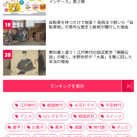
インケース」第２弾
自転車を持つだけで税金？ 昭和まで続いた「自
19
転車税」の意外な歴史と脱税が横行した理由
教科書と違う！江戸時代の田沼意次「賄賂伝
20
説」の嘘と、水野忠邦が「大奥」を敵に回した
本当の理由
ランキングを表示
江戸時代
戦国時代
大河ドラマ
平安時代
アニメ
ロングセラー
戦国武将
スイーツ
雑学
お菓子
幕末
漫画
時代劇
テレビ