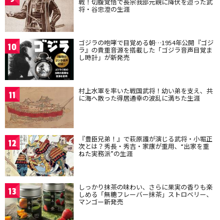
戦！切腹覚悟で長宗我部元親に降伏を迫った武
将・谷忠澄の生涯
ゴジラの咆哮で目覚める朝…1954年公開『ゴジ
10
ラ』の貴重音源を搭載した「ゴジラ音声目覚ま
し時計」が新発売
村上水軍を率いた戦国武将！幼い弟を支え、共
11
に海へ散った得居通幸の波乱に満ちた生涯
『豊臣兄弟！』で萩原護が演じる武将・小堀正
12
次とは？秀長・秀吉・家康が重用、“出家を重
ねた実務派”の生涯
しっかり抹茶の味わい、さらに果実の香りも楽
13
しめる「無糖フレーバー抹茶」ストロベリー、
マンゴー新発売