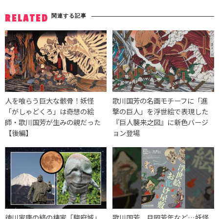
関連する記事
RELATED
人を喰らう巨大な骸骨！妖怪
歌川国芳の名画モチーフに「進
「がしゃどくろ」は奇想の絵
撃の巨人」を浮世絵で表現した
師・歌川国芳が生みの親だった
『巨人襲来之図』に新色バージ
【後編】
ョン登場
徳川家康の終の棲家「駿府城」
歌川国芳、月岡芳年など…妖怪