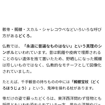
骸骨・髑髏・スカル・シャレコウベなどいろいろな呼び
方がある
どくろ
。
仏教では、
「永遠に普遍なものはない」という真理のシ
ンボル
といわれています。昔は飢饉や疫病で埋葬される
ことのない遺体を捨て置いたため、野晒しになった髑髏
は珍しいものではなく、仏教的なモチーフとして図像化
されていました。
たとえば、千手観音の持ちものの中には
「髑髏宝杖（どく
ろほうじょう）」
という、鬼神を操れる杖があります。
骨だけの姿で蘇ったどくろは、東洋西洋問わず怪物とも
妖怪ともいわれ恐れられている一方、昔から洋服やジュ