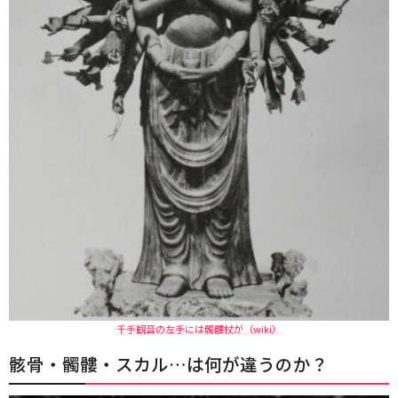
千手観音の左手には髑髏杖が（wiki）
骸骨・髑髏・スカル…は何が違うのか？