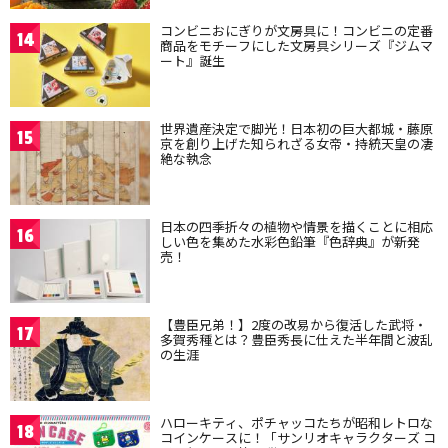
コンビニおにぎりが文房具に！コンビニの定番
14
商品をモチーフにした文房具シリーズ『ジムマ
ート』誕生
世界遺産決定で脚光！日本初の巨大都城・藤原
15
京を創り上げた知られざる女帝・持統天皇の凄
絶な執念
日本の四季折々の植物や情景を描くことに相応
16
しい色を集めた水彩色鉛筆『色辞典』が新発
売！
【豊臣兄弟！】2度の改易から復活した武将・
17
多賀秀種とは？豊臣秀長に仕えた半年間と波乱
の生涯
ハローキティ、ポチャッコたちが昭和レトロな
18
コインケースに！「サンリオキャラクターズ コ