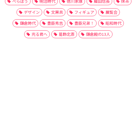
べらぼう
明治時代
徳川家康
織田信長
抹茶
デザイン
文房具
フィギュア
展覧会
鎌倉時代
豊臣秀吉
豊臣兄弟！
昭和時代
光る君へ
葛飾北斎
鎌倉殿の13人