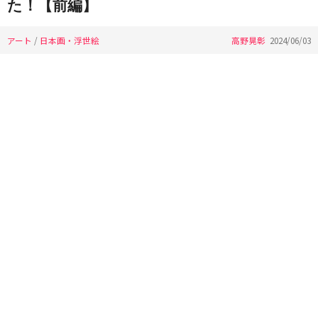
た！【前編】
アート
/
日本画・浮世絵
高野晃彰
2024/06/03