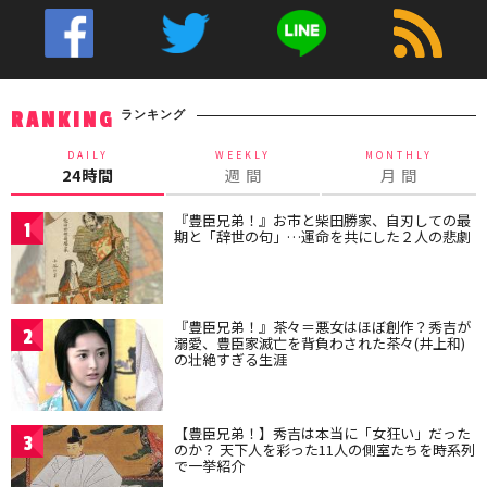
ランキング
RANKING
DAILY
WEEKLY
MONTHLY
24時間
週 間
月 間
『豊臣兄弟！』お市と柴田勝家、自刃しての最
1
期と「辞世の句」…運命を共にした２人の悲劇
『豊臣兄弟！』茶々＝悪女はほぼ創作？秀吉が
2
溺愛、豊臣家滅亡を背負わされた茶々(井上和)
の壮絶すぎる生涯
【豊臣兄弟！】秀吉は本当に「女狂い」だった
3
のか？ 天下人を彩った11人の側室たちを時系列
で一挙紹介