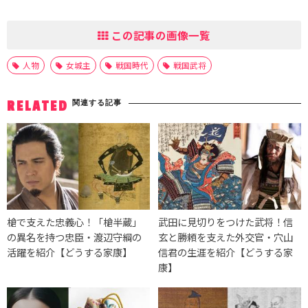
この記事の画像一覧
人物
女城主
戦国時代
戦国武将
関連する記事
RELATED
槍で支えた忠義心！「槍半蔵」
武田に見切りをつけた武将！信
の異名を持つ忠臣・渡辺守綱の
玄と勝頼を支えた外交官・穴山
活躍を紹介【どうする家康】
信君の生涯を紹介【どうする家
康】