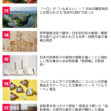
「一口」が「いもあらい」！？ 日本の難読地名
13
には知られざる“名前の法則”があった
世界遺産決定で脚光！日本初の巨大都城・藤原
14
京を創り上げた知られざる女帝・持統天皇の凄
絶な執念
日本の四季折々の植物や情景を描くことに相応
15
しい色を集めた水彩色鉛筆『色辞典』が新発
売！
コンビニおにぎりが文房具に！コンビニの定番
16
商品をモチーフにした文房具シリーズ『ジムマ
ート』誕生
自転車を持つだけで税金？ 昭和まで続いた「自
17
転車税」の意外な歴史と脱税が横行した理由