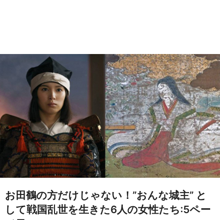
お田鶴の方だけじゃない！”おんな城主” と
して戦国乱世を生きた6人の女性たち:5ペー