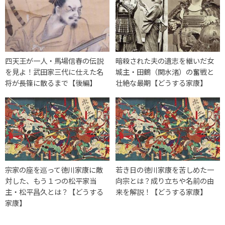
四天王が一人・馬場信春の伝説
暗殺された夫の遺志を継いだ女
を見よ！武田家三代に仕えた名
城主・田鶴（関水渚）の奮戦と
将が長篠に散るまで【後編】
壮絶な最期【どうする家康】
宗家の座を巡って徳川家康に敵
若き日の徳川家康を苦しめた一
対した、もう１つの松平家当
向宗とは？成り立ちや名前の由
主・松平昌久とは？【どうする
来を解説！【どうする家康】
家康】