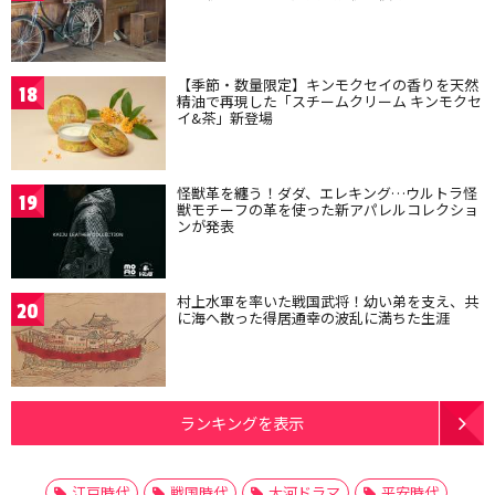
【季節・数量限定】キンモクセイの香りを天然
18
精油で再現した「スチームクリーム キンモクセ
イ&茶」新登場
怪獣革を纏う！ダダ、エレキング…ウルトラ怪
19
獣モチーフの革を使った新アパレルコレクショ
ンが発表
村上水軍を率いた戦国武将！幼い弟を支え、共
20
に海へ散った得居通幸の波乱に満ちた生涯
ランキングを表示
江戸時代
戦国時代
大河ドラマ
平安時代