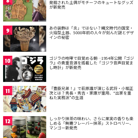
8
発掘された土偶がモチーフのキュートなグッズ
が新発売
あの装飾は「炎」ではない？縄文時代の国宝・
9
火焔型土器、5000年前の人々が刻んだ謎とデザ
インの秘密
ゴジラの咆哮で目覚める朝…1954年公開『ゴジ
10
ラ』の貴重音源を搭載した「ゴジラ音声目覚ま
し時計」が新発売
『豊臣兄弟！』で萩原護が演じる武将・小堀正
11
次とは？秀長・秀吉・家康が重用、“出家を重
ねた実務派”の生涯
しっかり抹茶の味わい、さらに果実の香りも楽
12
しめる「無糖フレーバー抹茶」ストロベリー、
マンゴー新発売