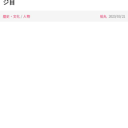
ジ目
歴史・文化
/
人物
拾丸
2023/03/21