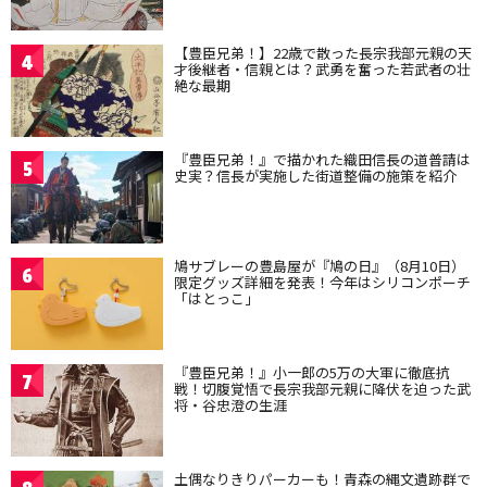
【豊臣兄弟！】22歳で散った長宗我部元親の天
4
才後継者・信親とは？武勇を奮った若武者の壮
絶な最期
『豊臣兄弟！』で描かれた織田信長の道普請は
5
史実？信長が実施した街道整備の施策を紹介
鳩サブレーの豊島屋が『鳩の日』（8月10日）
6
限定グッズ詳細を発表！今年はシリコンポーチ
「はとっこ」
『豊臣兄弟！』小一郎の5万の大軍に徹底抗
7
戦！切腹覚悟で長宗我部元親に降伏を迫った武
将・谷忠澄の生涯
土偶なりきりパーカーも！青森の縄文遺跡群で