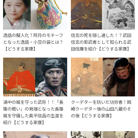
逸話の擬人化？阿月のモチーフ
信玄の死を隠し通した！？武田
となった逸話・小豆の袋とは？
信玄の影武者として知られる武
【どうする家康】
田信廉を紹介【どうする家康】
渦中の城を守った武将！！「長
クーデターを防いだ功労者！岡
篠の戦い」の発端となった長篠
崎クーデター後の山田八蔵のそ
城を守備した奥平信昌の生涯を
の後【どうする家康】
紹介【どうする家康】