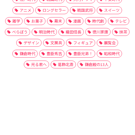
アニメ
ロングセラー
戦国武将
スイーツ
雑学
お菓子
幕末
漫画
時代劇
テレビ
べらぼう
明治時代
織田信長
徳川家康
抹茶
デザイン
文房具
フィギュア
展覧会
鎌倉時代
豊臣秀吉
豊臣兄弟！
昭和時代
光る君へ
葛飾北斎
鎌倉殿の13人