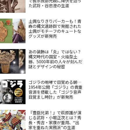
で長宗我部元親に降伏を迫っ
た武将・谷忠澄の生涯
土偶なりきりパーカーも！青
森の縄文遺跡群で発掘された
土偶がモチーフのキュートな
グッズが新発売
あの装飾は「炎」ではない？
縄文時代の国宝・火焔型土
器、5000年前の人々が刻んだ
謎とデザインの秘密
ゴジラの咆哮で目覚める朝…
1954年公開『ゴジラ』の貴重
音源を搭載した「ゴジラ音声
目覚まし時計」が新発売
『豊臣兄弟！』で萩原護が演
じる武将・小堀正次とは？秀
長・秀吉・家康が重用、“出
家を重ねた実務派”の生涯