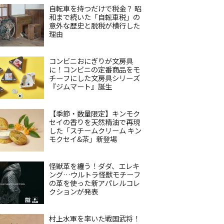
自転車を持つだけで税金？ 昭
和まで続いた「自転車税」の
意外な歴史と脱税が横行した
理由
コンビニおにぎりが文房具
に！コンビニの定番商品をモ
チーフにした文房具シリーズ
『ジムマート』誕生
【季節・数量限定】キンモク
セイの香りを天然精油で再現
した「スチームクリーム キン
モクセイ&茶」新登場
怪獣革を纏う！ダダ、エレキ
ング…ウルトラ怪獣モチーフ
の革を使った新アパレルコレ
クションが発表
村上水軍を率いた戦国武将！