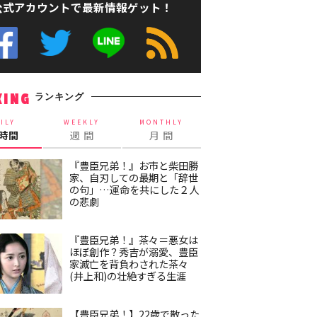
公式アカウントで最新情報ゲット！
ランキング
KING
ILY
WEEKLY
MONTHLY
4時間
週 間
月 間
『豊臣兄弟！』お市と柴田勝
家、自刃しての最期と「辞世
の句」…運命を共にした２人
の悲劇
『豊臣兄弟！』茶々＝悪女は
ほぼ創作？秀吉が溺愛、豊臣
家滅亡を背負わされた茶々
(井上和)の壮絶すぎる生涯
【豊臣兄弟！】22歳で散った