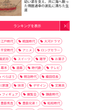
幼い弟を支え、共に海へ散っ
た得居通幸の波乱に満ちた生
涯
ランキングを表示
江戸時代
戦国時代
大河ドラマ
平安時代
アニメ
ロングセラー
国武将
スイーツ
雑学
お菓子
幕末
漫画
時代劇
テレビ
べらぼう
明治時代
織田信長
川家康
抹茶
デザイン
文房具
フィギュア
展覧会
鎌倉時代
豊臣秀吉
豊臣兄弟！
昭和時代