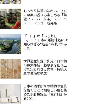
しっかり抹茶の味わい、さら
に果実の香りも楽しめる「無
糖フレーバー抹茶」ストロベ
リー、マンゴー新発売
「一口」が「いもあら
い」！？ 日本の難読地名には
知られざる“名前の法則”があ
った
世界遺産決定で脚光！日本初
の巨大都城・藤原京を創り上
げた知られざる女帝・持統天
皇の凄絶な執念
日本の四季折々の植物や情景
を描くことに相応しい色を集
めた水彩色鉛筆『色辞典』が
新発売！