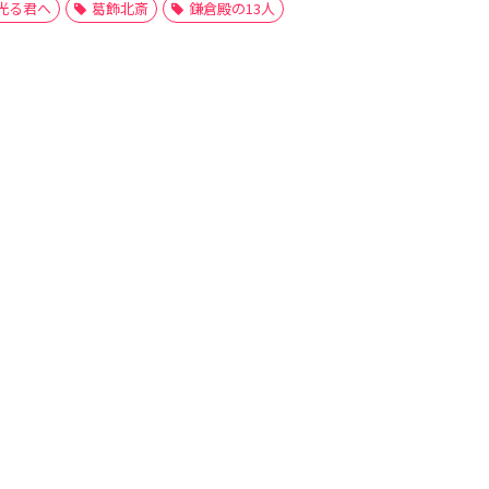
光る君へ
葛飾北斎
鎌倉殿の13人