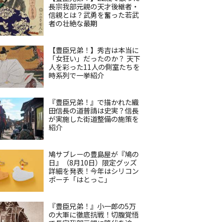
長宗我部元親の天才後継者・
信親とは？武勇を奮った若武
者の壮絶な最期
【豊臣兄弟！】秀吉は本当に
「女狂い」だったのか？ 天下
人を彩った11人の側室たちを
時系列で一挙紹介
『豊臣兄弟！』で描かれた織
田信長の道普請は史実？信長
が実施した街道整備の施策を
紹介
鳩サブレーの豊島屋が『鳩の
日』（8月10日）限定グッズ
詳細を発表！今年はシリコン
ポーチ「はとっこ」
『豊臣兄弟！』小一郎の5万
の大軍に徹底抗戦！切腹覚悟