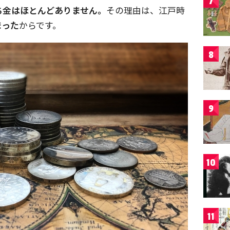
7
ち金はほとんどありません。
その理由は、江戸時
まった
からです。
8
9
10
11