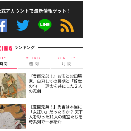
公式アカウントで最新情報ゲット！
ランキング
KING
ILY
WEEKLY
MONTHLY
4時間
週 間
月 間
『豊臣兄弟！』お市と柴田勝
家、自刃しての最期と「辞世
の句」…運命を共にした２人
の悲劇
【豊臣兄弟！】秀吉は本当に
「女狂い」だったのか？ 天下
人を彩った11人の側室たちを
時系列で一挙紹介