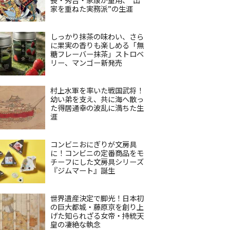
家を重ねた実務派”の生涯
しっかり抹茶の味わい、さら
に果実の香りも楽しめる「無
糖フレーバー抹茶」ストロベ
リー、マンゴー新発売
村上水軍を率いた戦国武将！
幼い弟を支え、共に海へ散っ
た得居通幸の波乱に満ちた生
涯
コンビニおにぎりが文房具
に！コンビニの定番商品をモ
チーフにした文房具シリーズ
『ジムマート』誕生
世界遺産決定で脚光！日本初
の巨大都城・藤原京を創り上
げた知られざる女帝・持統天
皇の凄絶な執念