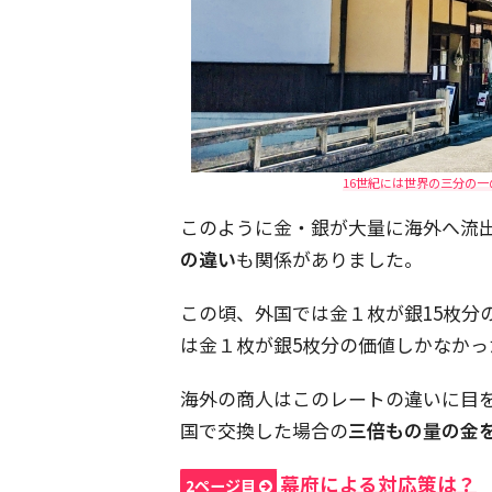
16世紀には世界の三分の
このように金・銀が大量に海外へ流
の違い
も関係がありました。
この頃、外国では金１枚が銀15枚分
は金１枚が銀5枚分の価値しかなかっ
海外の商人はこのレートの違いに目
国で交換した場合の
三倍もの量の金
幕府による対応策は？
2ページ目