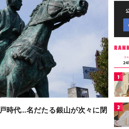
RAN
DA
2
1
2
戸時代…名だたる銀山が次々に閉