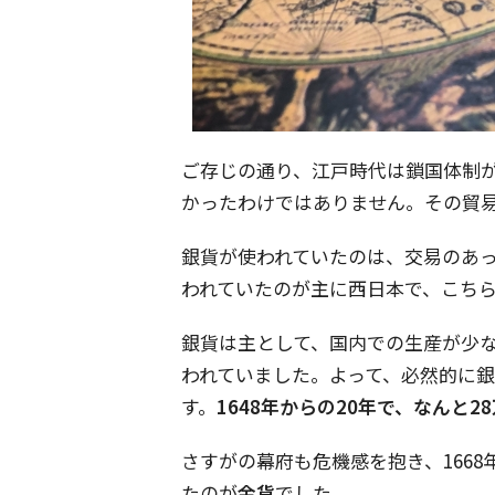
ご存じの通り、江戸時代は鎖国体制
かったわけではありません。その貿
銀貨が使われていたのは、交易のあ
われていたのが主に西日本で、こち
銀貨は主として、国内での生産が少
われていました。よって、必然的に
す。
1648年からの20年で、なんと
さすがの幕府も危機感を抱き、1668
たのが
金貨
でした。