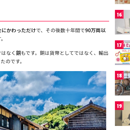
16
金にかわっただけ
で、その後数十年間で
90万両以
す。
17
ではなく
銅
もです。銅は貨幣としてではなく、輸出
ったのです。
18
19