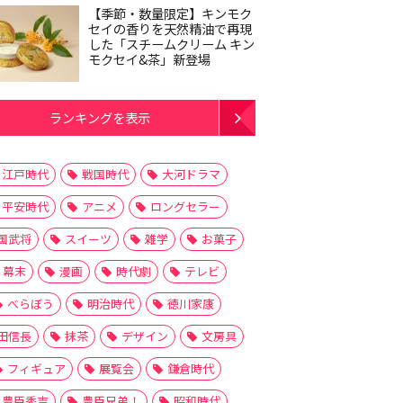
【季節・数量限定】キンモク
セイの香りを天然精油で再現
した「スチームクリーム キン
モクセイ&茶」新登場
ランキングを表示
江戸時代
戦国時代
大河ドラマ
平安時代
アニメ
ロングセラー
国武将
スイーツ
雑学
お菓子
幕末
漫画
時代劇
テレビ
べらぼう
明治時代
徳川家康
田信長
抹茶
デザイン
文房具
フィギュア
展覧会
鎌倉時代
豊臣秀吉
豊臣兄弟！
昭和時代