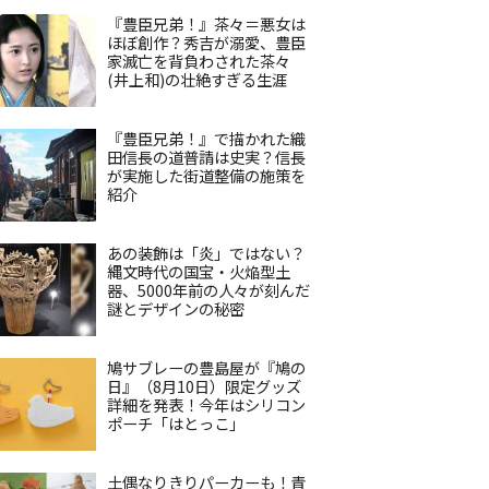
『豊臣兄弟！』茶々＝悪女は
ほぼ創作？秀吉が溺愛、豊臣
家滅亡を背負わされた茶々
(井上和)の壮絶すぎる生涯
『豊臣兄弟！』で描かれた織
田信長の道普請は史実？信長
が実施した街道整備の施策を
紹介
あの装飾は「炎」ではない？
縄文時代の国宝・火焔型土
器、5000年前の人々が刻んだ
謎とデザインの秘密
鳩サブレーの豊島屋が『鳩の
日』（8月10日）限定グッズ
詳細を発表！今年はシリコン
ポーチ「はとっこ」
土偶なりきりパーカーも！青