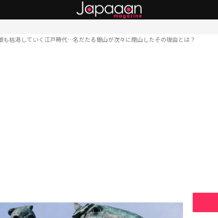
銀も枯渇していく江戸時代…名だたる銀山が次々に閉山したその理由とは？