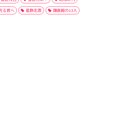
光る君へ
葛飾北斎
鎌倉殿の13人