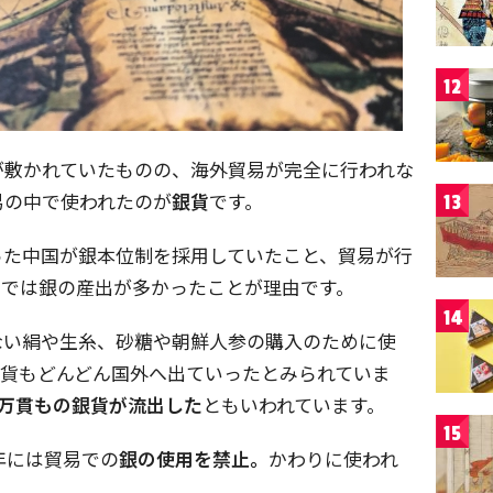
12
が敷かれていたものの、海外貿易が完全に行われな
易の中で使われたのが
銀貨
です。
13
った中国が銀本位制を採用していたこと、貿易が行
らでは銀の産出が多かったことが理由です。
14
ない絹や生糸、砂糖や朝鮮人参の購入のために使
銀貨もどんどん国外へ出ていったとみられていま
28万貫もの銀貨が流出した
ともいわれています。
15
年には貿易での
銀の使用を禁止。
かわりに使われ