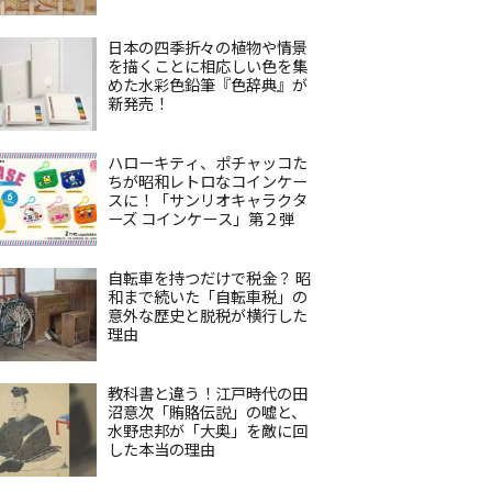
日本の四季折々の植物や情景
を描くことに相応しい色を集
めた水彩色鉛筆『色辞典』が
新発売！
ハローキティ、ポチャッコた
ちが昭和レトロなコインケー
スに！「サンリオキャラクタ
ーズ コインケース」第２弾
自転車を持つだけで税金？ 昭
和まで続いた「自転車税」の
意外な歴史と脱税が横行した
理由
教科書と違う！江戸時代の田
沼意次「賄賂伝説」の嘘と、
水野忠邦が「大奥」を敵に回
した本当の理由