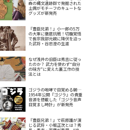
森の縄文遺跡群で発掘された
土偶がモチーフのキュートな
グッズが新発売
『豊臣兄弟！』小一郎の5万
の大軍に徹底抗戦！切腹覚悟
で長宗我部元親に降伏を迫っ
た武将・谷忠澄の生涯
なぜ浅井の旧臣は秀吉に従っ
たのか？ 武力を使わず“自分
の味方”に変えた裏工作の技
法とは
ゴジラの咆哮で目覚める朝…
1954年公開『ゴジラ』の貴重
音源を搭載した「ゴジラ音声
目覚まし時計」が新発売
『豊臣兄弟！』で萩原護が演
じる武将・小堀正次とは？秀
長・秀吉・家康が重用、“出