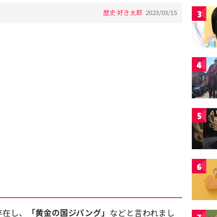
歴史 好き太郎
2023/03/15
3
4
5
6
存在し、
「黄金の国ジパング」
などと言われまし