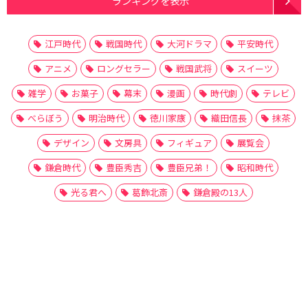
ランキングを表示
江戸時代
戦国時代
大河ドラマ
平安時代
アニメ
ロングセラー
戦国武将
スイーツ
雑学
お菓子
幕末
漫画
時代劇
テレビ
べらぼう
明治時代
徳川家康
織田信長
抹茶
デザイン
文房具
フィギュア
展覧会
鎌倉時代
豊臣秀吉
豊臣兄弟！
昭和時代
光る君へ
葛飾北斎
鎌倉殿の13人