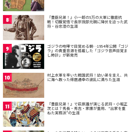
『豊臣兄弟！』小一郎の5万の大軍に徹底抗
8
戦！切腹覚悟で長宗我部元親に降伏を迫った武
将・谷忠澄の生涯
ゴジラの咆哮で目覚める朝…1954年公開『ゴジ
9
ラ』の貴重音源を搭載した「ゴジラ音声目覚ま
し時計」が新発売
村上水軍を率いた戦国武将！幼い弟を支え、共
10
に海へ散った得居通幸の波乱に満ちた生涯
『豊臣兄弟！』で萩原護が演じる武将・小堀正
11
次とは？秀長・秀吉・家康が重用、“出家を重
ねた実務派”の生涯