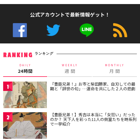
公式アカウントで最新情報ゲット！
ランキング
RANKING
DAILY
WEEKLY
MONTHLY
24時間
週 間
月 間
『豊臣兄弟！』お市と柴田勝家、自刃しての最
1
期と「辞世の句」…運命を共にした２人の悲劇
【豊臣兄弟！】秀吉は本当に「女狂い」だった
2
のか？ 天下人を彩った11人の側室たちを時系列
で一挙紹介