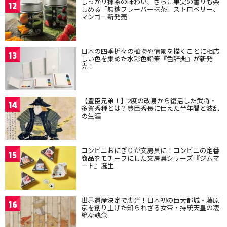
しっかり抹茶の味わい、さらに果実の香りも楽
12
しめる「無糖フレーバー抹茶」ストロベリー、
マンゴー新発売
日本の四季折々の植物や情景を描くことに相応
13
しい色を集めた水彩色鉛筆『色辞典』が新発
売！
【豊臣兄弟！】2度の改易から復活した武将・
14
多賀秀種とは？豊臣秀長に仕えた半年間と波乱
の生涯
コンビニおにぎりが文房具に！コンビニの定番
15
商品をモチーフにした文房具シリーズ『ジムマ
ート』誕生
世界遺産決定で脚光！日本初の巨大都城・藤原
16
京を創り上げた知られざる女帝・持統天皇の凄
絶な執念