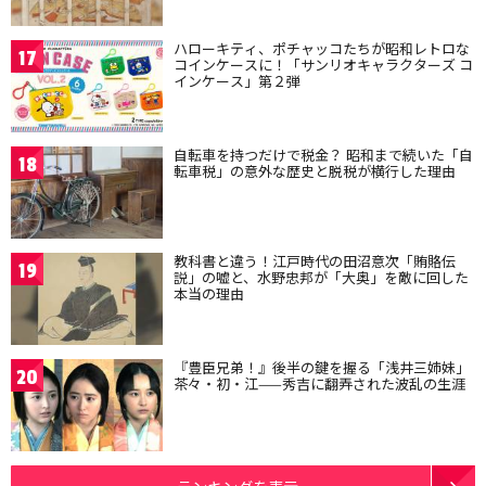
ハローキティ、ポチャッコたちが昭和レトロな
17
コインケースに！「サンリオキャラクターズ コ
インケース」第２弾
自転車を持つだけで税金？ 昭和まで続いた「自
18
転車税」の意外な歴史と脱税が横行した理由
教科書と違う！江戸時代の田沼意次「賄賂伝
19
説」の嘘と、水野忠邦が「大奥」を敵に回した
本当の理由
『豊臣兄弟！』後半の鍵を握る「浅井三姉妹」
20
茶々・初・江——秀吉に翻弄された波乱の生涯