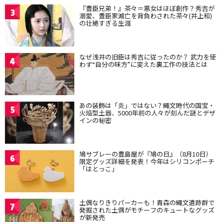
『豊臣兄弟！』茶々＝悪女はほぼ創作？秀吉が
3
溺愛、豊臣家滅亡を背負わされた茶々(井上和)
の壮絶すぎる生涯
なぜ浅井の旧臣は秀吉に従ったのか？ 武力を使
4
わず“自分の味方”に変えた裏工作の技法とは
あの装飾は「炎」ではない？縄文時代の国宝・
5
火焔型土器、5000年前の人々が刻んだ謎とデザ
インの秘密
鳩サブレーの豊島屋が『鳩の日』（8月10日）
6
限定グッズ詳細を発表！今年はシリコンポーチ
「はとっこ」
土偶なりきりパーカーも！青森の縄文遺跡群で
7
発掘された土偶がモチーフのキュートなグッズ
が新発売