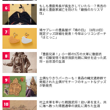
もしも豊臣秀長が長生きしていたら…？秀吉の
6
暴走と豊臣家滅亡を防げた「最強のカリスマ
性」
鳩サブレーの豊島屋が『鳩の日』（8月10日）
7
限定グッズ詳細を発表！今年はシリコンポーチ
「はとっこ」
『豊臣兄弟！』小一郎の5万の大軍に徹底抗
8
戦！切腹覚悟で長宗我部元親に降伏を迫った武
将・谷忠澄の生涯
土偶なりきりパーカーも！青森の縄文遺跡群で
9
発掘された土偶がモチーフのキュートなグッズ
が新発売
村上水軍を率いた戦国武将！幼い弟を支え、共
10
に海へ散った得居通幸の波乱に満ちた生涯