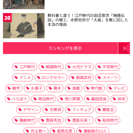
教科書と違う！江戸時代の田沼意次「賄賂伝
20
説」の嘘と、水野忠邦が「大奥」を敵に回した
本当の理由
ランキングを表示
江戸時代
戦国時代
大河ドラマ
平安時代
アニメ
ロングセラー
戦国武将
スイーツ
雑学
お菓子
幕末
漫画
時代劇
テレビ
べらぼう
明治時代
徳川家康
織田信長
抹茶
デザイン
文房具
フィギュア
展覧会
鎌倉時代
豊臣秀吉
豊臣兄弟！
昭和時代
光る君へ
葛飾北斎
鎌倉殿の13人