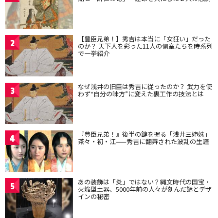
【豊臣兄弟！】秀吉は本当に「女狂い」だった
2
のか？ 天下人を彩った11人の側室たちを時系列
で一挙紹介
なぜ浅井の旧臣は秀吉に従ったのか？ 武力を使
3
わず“自分の味方”に変えた裏工作の技法とは
『豊臣兄弟！』後半の鍵を握る「浅井三姉妹」
4
茶々・初・江——秀吉に翻弄された波乱の生涯
あの装飾は「炎」ではない？縄文時代の国宝・
5
火焔型土器、5000年前の人々が刻んだ謎とデザ
インの秘密