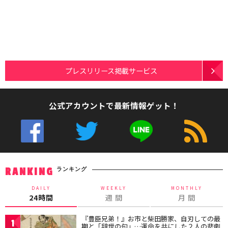
プレスリリース掲載サービス
公式アカウントで最新情報ゲット！
ランキング
RANKING
DAILY
WEEKLY
MONTHLY
24時間
週 間
月 間
『豊臣兄弟！』お市と柴田勝家、自刃しての最
1
期と「辞世の句」…運命を共にした２人の悲劇