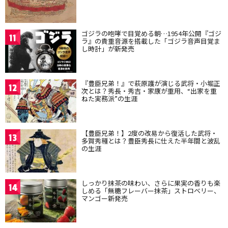
ゴジラの咆哮で目覚める朝…1954年公開『ゴジ
11
ラ』の貴重音源を搭載した「ゴジラ音声目覚ま
し時計」が新発売
『豊臣兄弟！』で萩原護が演じる武将・小堀正
12
次とは？秀長・秀吉・家康が重用、“出家を重
ねた実務派”の生涯
【豊臣兄弟！】2度の改易から復活した武将・
13
多賀秀種とは？豊臣秀長に仕えた半年間と波乱
の生涯
しっかり抹茶の味わい、さらに果実の香りも楽
14
しめる「無糖フレーバー抹茶」ストロベリー、
マンゴー新発売