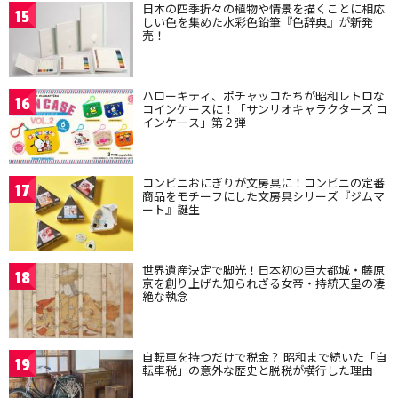
日本の四季折々の植物や情景を描くことに相応
15
しい色を集めた水彩色鉛筆『色辞典』が新発
売！
ハローキティ、ポチャッコたちが昭和レトロな
16
コインケースに！「サンリオキャラクターズ コ
インケース」第２弾
コンビニおにぎりが文房具に！コンビニの定番
17
商品をモチーフにした文房具シリーズ『ジムマ
ート』誕生
世界遺産決定で脚光！日本初の巨大都城・藤原
18
京を創り上げた知られざる女帝・持統天皇の凄
絶な執念
自転車を持つだけで税金？ 昭和まで続いた「自
19
転車税」の意外な歴史と脱税が横行した理由