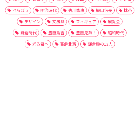
べらぼう
明治時代
徳川家康
織田信長
抹茶
デザイン
文房具
フィギュア
展覧会
鎌倉時代
豊臣秀吉
豊臣兄弟！
昭和時代
光る君へ
葛飾北斎
鎌倉殿の13人