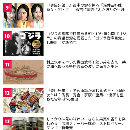
『豊臣兄弟！』後半の鍵を握る「浅井三姉妹」
9
茶々・初・江——秀吉に翻弄された波乱の生涯
ゴジラの咆哮で目覚める朝…1954年公開『ゴジ
10
ラ』の貴重音源を搭載した「ゴジラ音声目覚ま
し時計」が新発売
村上水軍を率いた戦国武将！幼い弟を支え、共
11
に海へ散った得居通幸の波乱に満ちた生涯
『豊臣兄弟！』で萩原護が演じる武将・小堀正
12
次とは？秀長・秀吉・家康が重用、“出家を重
ねた実務派”の生涯
しっかり抹茶の味わい、さらに果実の香りも楽
13
しめる「無糖フレーバー抹茶」ストロベリー、
マンゴー新発売