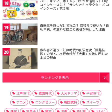
ハローキティ、ポチャッコたちが昭和レトロな
18
コインケースに！「サンリオキャラクターズ コ
インケース」第２弾
自転車を持つだけで税金？ 昭和まで続いた「自
19
転車税」の意外な歴史と脱税が横行した理由
教科書と違う！江戸時代の田沼意次「賄賂伝
20
説」の嘘と、水野忠邦が「大奥」を敵に回した
本当の理由
ランキングを表示
江戸時代
戦国時代
大河ドラマ
平安時代
アニメ
ロングセラー
戦国武将
スイーツ
雑学
お菓子
幕末
漫画
時代劇
テレビ