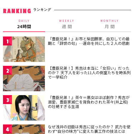
ランキング
RANKING
DAILY
WEEKLY
MONTHLY
24時間
週 間
月 間
『豊臣兄弟！』お市と柴田勝家、自刃しての最
1
期と「辞世の句」…運命を共にした２人の悲劇
【豊臣兄弟！】秀吉は本当に「女狂い」だった
2
のか？ 天下人を彩った11人の側室たちを時系列
で一挙紹介
『豊臣兄弟！』茶々＝悪女はほぼ創作？秀吉が
3
溺愛、豊臣家滅亡を背負わされた茶々(井上和)
の壮絶すぎる生涯
なぜ浅井の旧臣は秀吉に従ったのか？ 武力を使
4
わず“自分の味方”に変えた裏工作の技法とは