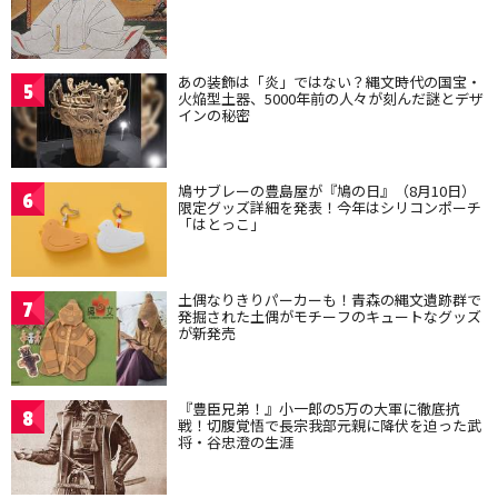
あの装飾は「炎」ではない？縄文時代の国宝・
5
火焔型土器、5000年前の人々が刻んだ謎とデザ
インの秘密
鳩サブレーの豊島屋が『鳩の日』（8月10日）
6
限定グッズ詳細を発表！今年はシリコンポーチ
「はとっこ」
土偶なりきりパーカーも！青森の縄文遺跡群で
7
発掘された土偶がモチーフのキュートなグッズ
が新発売
『豊臣兄弟！』小一郎の5万の大軍に徹底抗
8
戦！切腹覚悟で長宗我部元親に降伏を迫った武
将・谷忠澄の生涯