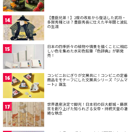
【豊臣兄弟！】2度の改易から復活した武将・
14
多賀秀種とは？豊臣秀長に仕えた半年間と波乱
の生涯
日本の四季折々の植物や情景を描くことに相応
15
しい色を集めた水彩色鉛筆『色辞典』が新発
売！
コンビニおにぎりが文房具に！コンビニの定番
16
商品をモチーフにした文房具シリーズ『ジムマ
ート』誕生
世界遺産決定で脚光！日本初の巨大都城・藤原
17
京を創り上げた知られざる女帝・持統天皇の凄
絶な執念