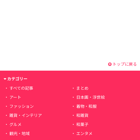
トップに戻る
カテゴリー
すべての記事
まとめ
アート
日本画・浮世絵
ファッション
着物・和服
雑貨・インテリア
和雑貨
グルメ
和菓子
観光・地域
エンタメ