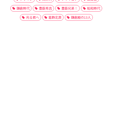
鎌倉時代
豊臣秀吉
豊臣兄弟！
昭和時代
光る君へ
葛飾北斎
鎌倉殿の13人