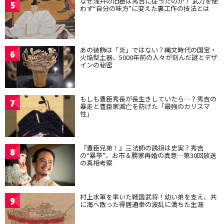
なぜ浅井の旧臣は秀吉に従ったのか？ 武力を使
5
わず“自分の味方”に変えた裏工作の技法とは
あの装飾は「炎」ではない？縄文時代の国宝・
6
火焔型土器、5000年前の人々が刻んだ謎とデザ
インの秘密
もしも豊臣秀長が長生きしていたら…？秀吉の
7
暴走と豊臣家滅亡を防げた「最強のカリスマ
性」
『豊臣兄弟！』三法師の誘拐は史実？秀吉
8
の“暴挙”、お市＆勝家再婚の真意…第30回放送
の真相考察
村上水軍を率いた戦国武将！幼い弟を支え、共
9
に海へ散った得居通幸の波乱に満ちた生涯