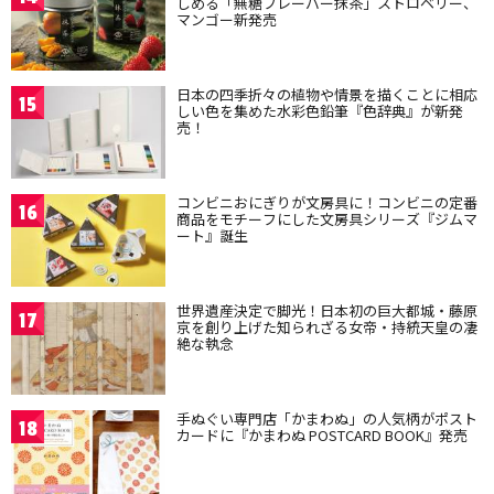
しめる「無糖フレーバー抹茶」ストロベリー、
マンゴー新発売
日本の四季折々の植物や情景を描くことに相応
15
しい色を集めた水彩色鉛筆『色辞典』が新発
売！
コンビニおにぎりが文房具に！コンビニの定番
16
商品をモチーフにした文房具シリーズ『ジムマ
ート』誕生
世界遺産決定で脚光！日本初の巨大都城・藤原
17
京を創り上げた知られざる女帝・持統天皇の凄
絶な執念
手ぬぐい専門店「かまわぬ」の人気柄がポスト
18
カードに『かまわぬ POSTCARD BOOK』発売