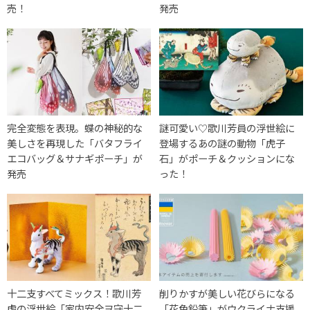
売！
発売
完全変態を表現。蝶の神秘的な
謎可愛い♡歌川芳員の浮世絵に
美しさを再現した「バタフライ
登場するあの謎の動物「虎子
エコバッグ＆サナギポーチ」が
石」がポーチ＆クッションにな
発売
った！
十二支すべてミックス！歌川芳
削りかすが美しい花びらになる
虎の浮世絵「家内安全ヲ守十二
「花色鉛筆」がウクライナ支援