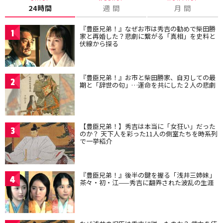
24時間
週 間
月 間
『豊臣兄弟！』なぜお市は秀吉の勧めで柴田勝
1
家と再婚した？悲劇に繋がる「真相」を史料と
伏線から探る
『豊臣兄弟！』お市と柴田勝家、自刃しての最
2
期と「辞世の句」…運命を共にした２人の悲劇
【豊臣兄弟！】秀吉は本当に「女狂い」だった
3
のか？ 天下人を彩った11人の側室たちを時系列
で一挙紹介
『豊臣兄弟！』後半の鍵を握る「浅井三姉妹」
4
茶々・初・江——秀吉に翻弄された波乱の生涯