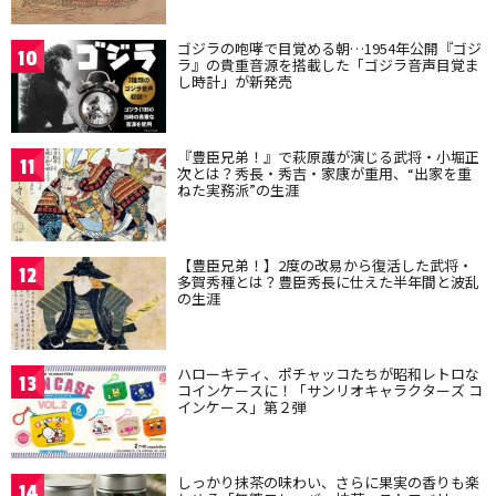
ゴジラの咆哮で目覚める朝…1954年公開『ゴジ
10
ラ』の貴重音源を搭載した「ゴジラ音声目覚ま
し時計」が新発売
『豊臣兄弟！』で萩原護が演じる武将・小堀正
11
次とは？秀長・秀吉・家康が重用、“出家を重
ねた実務派”の生涯
【豊臣兄弟！】2度の改易から復活した武将・
12
多賀秀種とは？豊臣秀長に仕えた半年間と波乱
の生涯
ハローキティ、ポチャッコたちが昭和レトロな
13
コインケースに！「サンリオキャラクターズ コ
インケース」第２弾
しっかり抹茶の味わい、さらに果実の香りも楽
14