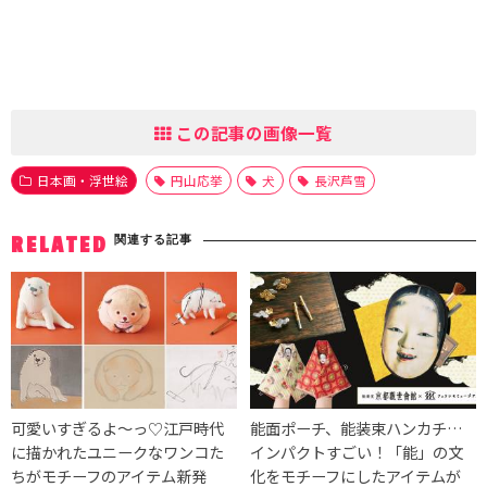
この記事の画像一覧
日本画・浮世絵
円山応挙
犬
長沢芦雪
関連する記事
RELATED
可愛いすぎるよ〜っ♡江戸時代
能面ポーチ、能装束ハンカチ…
に描かれたユニークなワンコた
インパクトすごい！「能」の文
ちがモチーフのアイテム新発
化をモチーフにしたアイテムが