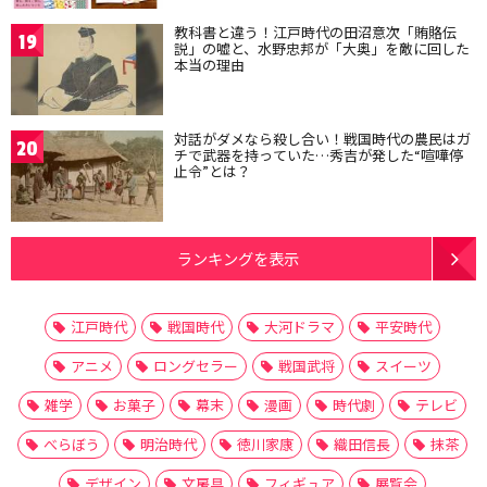
教科書と違う！江戸時代の田沼意次「賄賂伝
19
説」の嘘と、水野忠邦が「大奥」を敵に回した
本当の理由
対話がダメなら殺し合い！戦国時代の農民はガ
20
チで武器を持っていた…秀吉が発した“喧嘩停
止令”とは？
ランキングを表示
江戸時代
戦国時代
大河ドラマ
平安時代
アニメ
ロングセラー
戦国武将
スイーツ
雑学
お菓子
幕末
漫画
時代劇
テレビ
べらぼう
明治時代
徳川家康
織田信長
抹茶
デザイン
文房具
フィギュア
展覧会