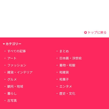
トップに戻る
カテゴリー
すべての記事
まとめ
アート
日本画・浮世絵
ファッション
着物・和服
雑貨・インテリア
和雑貨
グルメ
和菓子
観光・地域
エンタメ
暮らし
歴史・文化
古写真