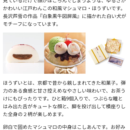
見ているだけで顔がほころんでしまうような、ゆるさが
かわいい江戸わんこの和風マシュマロ・ほうずいです。
長沢芦雪の作品『白象黒牛図屏風』に描かれた白い犬が
モチーフになっています。
ほうずいとは、京都で昔から親しまれてきた和菓子。弾
力のある食感と甘さ控えめなやさしい味わいで、お茶う
けにもぴったりです。ひと箱9個入りで、つぶらな瞳と
はみ出た舌がキュートな顔と、脚を投げ出して横座りし
た全身の２柄が楽しめます。
卵白で固めたマシュマロの中身はこしあんです。お好み