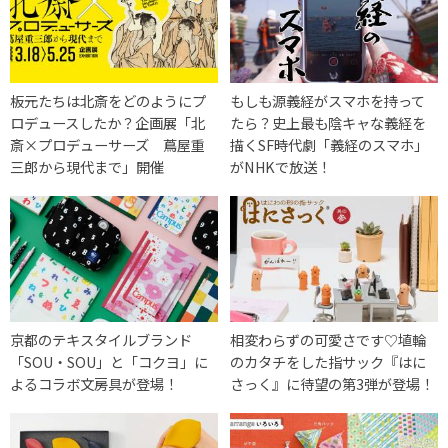
板元たちは北斎をどのようにプ
もしも源義経がスマホを持って
ロデュースしたか？企画展「北
たら？史上最も陰キャな義経を
斎×プロデューサーズ 蔦屋重
描くSF時代劇「義経のスマホ」
三郎から現代まで」開催
がNHKで放送！
京都のテキスタイルブランド
相変わらずの可愛さです♡埴輪
「SOU・SOU」と「コクヨ」に
のカタチをした指サック『はに
よるコラボ文房具が登場！
さっく』に待望の第3弾が登場！