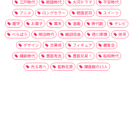
江戸時代
戦国時代
大河ドラマ
平安時代
アニメ
ロングセラー
戦国武将
スイーツ
雑学
お菓子
幕末
漫画
時代劇
テレビ
べらぼう
明治時代
織田信長
徳川家康
抹茶
デザイン
文房具
フィギュア
展覧会
鎌倉時代
豊臣秀吉
豊臣兄弟！
昭和時代
光る君へ
葛飾北斎
鎌倉殿の13人