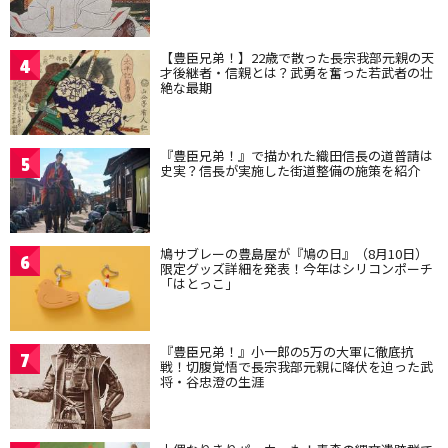
【豊臣兄弟！】22歳で散った長宗我部元親の天
4
才後継者・信親とは？武勇を奮った若武者の壮
絶な最期
『豊臣兄弟！』で描かれた織田信長の道普請は
5
史実？信長が実施した街道整備の施策を紹介
鳩サブレーの豊島屋が『鳩の日』（8月10日）
6
限定グッズ詳細を発表！今年はシリコンポーチ
「はとっこ」
『豊臣兄弟！』小一郎の5万の大軍に徹底抗
7
戦！切腹覚悟で長宗我部元親に降伏を迫った武
将・谷忠澄の生涯