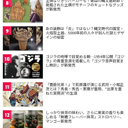
土偶なりきりパーカーも！青森の縄文遺跡群で
8
発掘された土偶がモチーフのキュートなグッズ
が新発売
あの装飾は「炎」ではない？縄文時代の国宝・
9
火焔型土器、5000年前の人々が刻んだ謎とデザ
インの秘密
ゴジラの咆哮で目覚める朝…1954年公開『ゴジ
10
ラ』の貴重音源を搭載した「ゴジラ音声目覚ま
し時計」が新発売
『豊臣兄弟！』で萩原護が演じる武将・小堀正
11
次とは？秀長・秀吉・家康が重用、“出家を重
ねた実務派”の生涯
しっかり抹茶の味わい、さらに果実の香りも楽
12
しめる「無糖フレーバー抹茶」ストロベリー、
マンゴー新発売