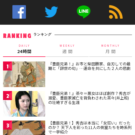
ランキング
RANKING
DAILY
WEEKLY
MONTHLY
24時間
週 間
月 間
『豊臣兄弟！』お市と柴田勝家、自刃しての最
1
期と「辞世の句」…運命を共にした２人の悲劇
『豊臣兄弟！』茶々＝悪女はほぼ創作？秀吉が
2
溺愛、豊臣家滅亡を背負わされた茶々(井上和)
の壮絶すぎる生涯
【豊臣兄弟！】秀吉は本当に「女狂い」だった
3
のか？ 天下人を彩った11人の側室たちを時系列
で一挙紹介