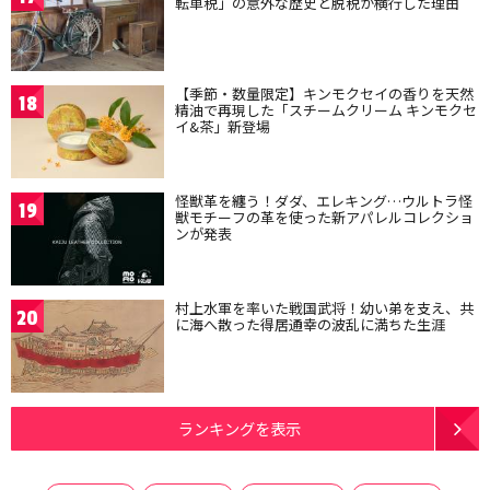
転車税」の意外な歴史と脱税が横行した理由
【季節・数量限定】キンモクセイの香りを天然
18
精油で再現した「スチームクリーム キンモクセ
イ&茶」新登場
怪獣革を纏う！ダダ、エレキング…ウルトラ怪
19
獣モチーフの革を使った新アパレルコレクショ
ンが発表
村上水軍を率いた戦国武将！幼い弟を支え、共
20
に海へ散った得居通幸の波乱に満ちた生涯
ランキングを表示