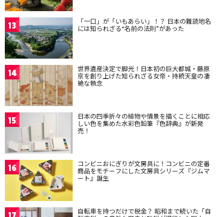
「一口」が「いもあらい」！？ 日本の難読地名
13
には知られざる“名前の法則”があった
世界遺産決定で脚光！日本初の巨大都城・藤原
14
京を創り上げた知られざる女帝・持統天皇の凄
絶な執念
日本の四季折々の植物や情景を描くことに相応
15
しい色を集めた水彩色鉛筆『色辞典』が新発
売！
コンビニおにぎりが文房具に！コンビニの定番
16
商品をモチーフにした文房具シリーズ『ジムマ
ート』誕生
自転車を持つだけで税金？ 昭和まで続いた「自
17