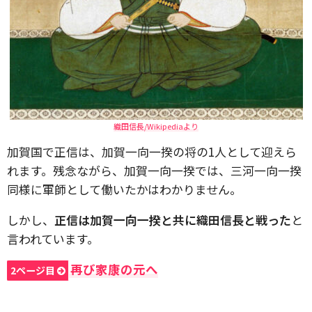
織田信長/Wikipediaより
加賀国で正信は、加賀一向一揆の将の1人として迎えら
れます。残念ながら、加賀一向一揆では、三河一向一揆
同様に軍師として働いたかはわかりません。
しかし、
正信は加賀一向一揆と共に織田信長と戦った
と
言われています。
再び家康の元へ
2ページ目