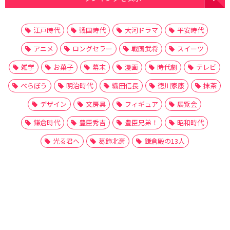
江戸時代
戦国時代
大河ドラマ
平安時代
アニメ
ロングセラー
戦国武将
スイーツ
雑学
お菓子
幕末
漫画
時代劇
テレビ
べらぼう
明治時代
織田信長
徳川家康
抹茶
デザイン
文房具
フィギュア
展覧会
鎌倉時代
豊臣秀吉
豊臣兄弟！
昭和時代
光る君へ
葛飾北斎
鎌倉殿の13人