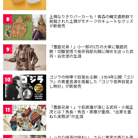
土偶なりきりパーカーも！青森の縄文遺跡群で
8
発掘された土偶がモチーフのキュートなグッズ
が新発売
『豊臣兄弟！』小一郎の5万の大軍に徹底抗
9
戦！切腹覚悟で長宗我部元親に降伏を迫った武
将・谷忠澄の生涯
ゴジラの咆哮で目覚める朝…1954年公開『ゴジ
10
ラ』の貴重音源を搭載した「ゴジラ音声目覚ま
し時計」が新発売
『豊臣兄弟！』で萩原護が演じる武将・小堀正
11
次とは？秀長・秀吉・家康が重用、“出家を重
ねた実務派”の生涯
しっかり抹茶の味わい、さらに果実の香りも楽