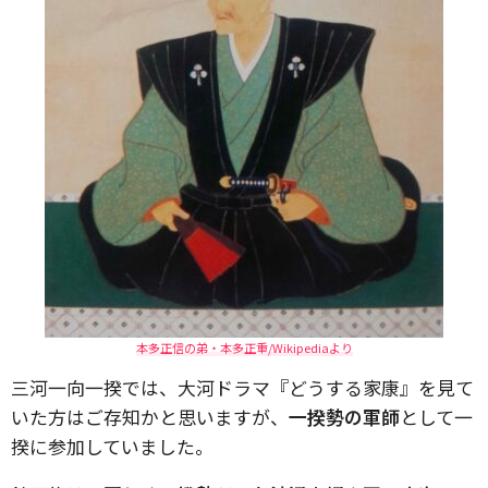
本多正信の弟・本多正重/Wikipediaより
三河一向一揆では、大河ドラマ『どうする家康』を見て
いた方はご存知かと思いますが、
一揆勢の軍師
として一
揆に参加していました。