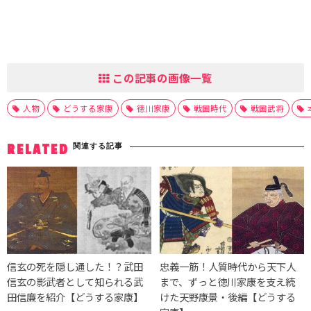
この記事の画像一覧
人物
どうする家康
徳川家康
戦国時代
戦国武将
関連する記事
RELATED
信玄の死を隠し通した！？武田
忠義一筋！人質時代から天下人
信玄の影武者として知られる武
まで、ずっと徳川家康を支え続
田信廉を紹介【どうする家康】
けた天野康景・後編【どうする