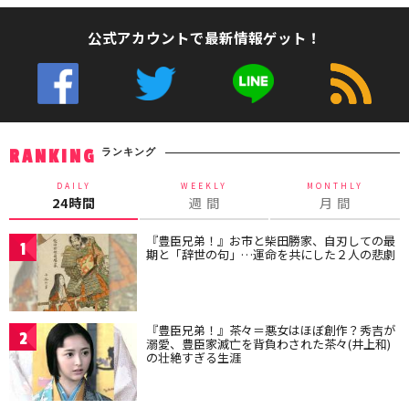
公式アカウントで最新情報ゲット！
ランキング
RANKING
DAILY
WEEKLY
MONTHLY
24時間
週 間
月 間
『豊臣兄弟！』お市と柴田勝家、自刃しての最
1
期と「辞世の句」…運命を共にした２人の悲劇
『豊臣兄弟！』茶々＝悪女はほぼ創作？秀吉が
2
溺愛、豊臣家滅亡を背負わされた茶々(井上和)
の壮絶すぎる生涯