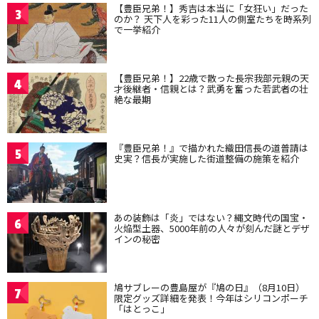
【豊臣兄弟！】秀吉は本当に「女狂い」だった
3
のか？ 天下人を彩った11人の側室たちを時系列
で一挙紹介
【豊臣兄弟！】22歳で散った長宗我部元親の天
4
才後継者・信親とは？武勇を奮った若武者の壮
絶な最期
『豊臣兄弟！』で描かれた織田信長の道普請は
5
史実？信長が実施した街道整備の施策を紹介
あの装飾は「炎」ではない？縄文時代の国宝・
6
火焔型土器、5000年前の人々が刻んだ謎とデザ
インの秘密
鳩サブレーの豊島屋が『鳩の日』（8月10日）
7
限定グッズ詳細を発表！今年はシリコンポーチ
「はとっこ」