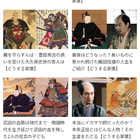
家康】
義を守らずんば…豊臣秀吉の誘
最後はどうなった？長いものに
いを受けた大久保忠世の答えは
巻かれ続けた織田信雄の人生を
【どうする家康】
ご紹介【どうする家康】
武田の血筋は現代まで…戦国時
本当にイカサマ師だったのか？
代を生き延びて武田の血を残し
本多正信とはどんな人物？その
た2人の信玄の子ども
生涯をたどる【どうする家康】