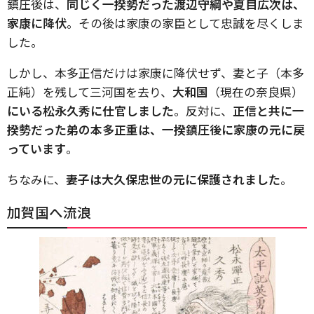
鎮圧後は、
同じく一揆勢だった渡辺守綱や夏目広次は、
家康に降伏
。その後は家康の家臣として忠誠を尽くしま
した。
しかし、本多正信だけは家康に降伏せず、妻と子（本多
正純）を残して三河国を去り、
大和国
（現在の奈良県）
にいる松永久秀に仕官しました
。反対に、
正信と共に一
揆勢だった弟の本多正重は、一揆鎮圧後に家康の元に戻
っています
。
ちなみに、
妻子は大久保忠世の元に保護されました
。
加賀国へ流浪