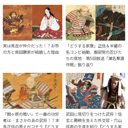
実は秀吉が仲介だった！？お市
「どうする家康」正信＆半蔵の
の方と柴田勝家が結婚した理由
名コンビ始動、服部党の忍びた
ちの意地…第5回放送「瀬名奪還
作戦」振り返り
「関ヶ原の戦い」で一番の功労
武田に見切りをつけた武将！信
者は…まさかのあの武将！？本
玄と勝頼を支えた外交官・穴山
多正信の答えがコチラ【どうす
信君の生涯を紹介【どうする家