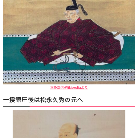
本多正信/Wikipediaより
一揆鎮圧後は松永久秀の元へ