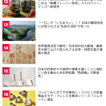
12
しめる「無糖フレーバー抹茶」ストロベリー、
マンゴー新発売
「一口」が「いもあらい」！？ 日本の難読地名
13
には知られざる“名前の法則”があった
世界遺産決定で脚光！日本初の巨大都城・藤原
14
京を創り上げた知られざる女帝・持統天皇の凄
絶な執念
日本の四季折々の植物や情景を描くことに相応
15
しい色を集めた水彩色鉛筆『色辞典』が新発
売！
コンビニおにぎりが文房具に！コンビニの定番
16
商品をモチーフにした文房具シリーズ『ジムマ
ート』誕生