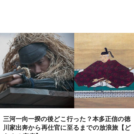
三河一向一揆の後どこ行った？本多正信の徳
川家出奔から再仕官に至るまでの放浪旅【ど