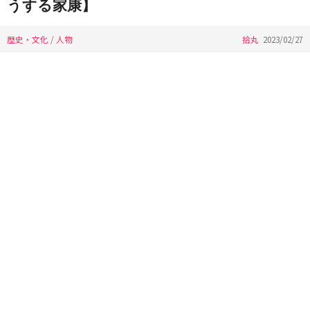
うする家康】
歴史・文化
/
人物
拾丸
2023/02/27