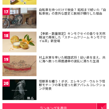
自転車を持つだけで税金？ 昭和まで続いた「自
17
転車税」の意外な歴史と脱税が横行した理由
【季節・数量限定】キンモクセイの香りを天然
18
精油で再現した「スチームクリーム キンモクセ
イ&茶」新登場
村上水軍を率いた戦国武将！幼い弟を支え、共
19
に海へ散った得居通幸の波乱に満ちた生涯
怪獣革を纏う！ダダ、エレキング…ウルトラ怪
20
獣モチーフの革を使った新アパレルコレクショ
ンが発表
ランキングを表示