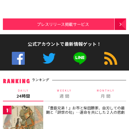
プレスリリース掲載サービス
公式アカウントで最新情報ゲット！
ランキング
RANKING
DAILY
WEEKLY
MONTHLY
24時間
週 間
月 間
『豊臣兄弟！』お市と柴田勝家、自刃しての最
1
期と「辞世の句」…運命を共にした２人の悲劇