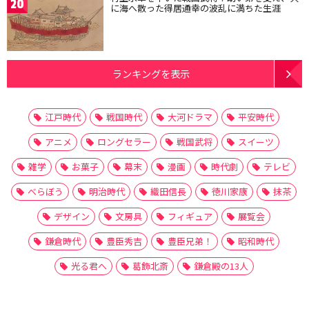
20
に海へ散った得居通幸の波乱に満ちた生涯
ランキングを表示
江戸時代
戦国時代
大河ドラマ
平安時代
アニメ
ロングセラー
戦国武将
スイーツ
雑学
お菓子
幕末
漫画
時代劇
テレビ
べらぼう
明治時代
織田信長
徳川家康
抹茶
デザイン
文房具
フィギュア
展覧会
鎌倉時代
豊臣秀吉
豊臣兄弟！
昭和時代
光る君へ
葛飾北斎
鎌倉殿の13人