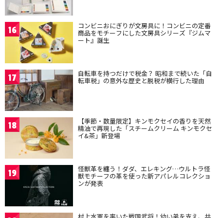
コンビニおにぎりが文房具に！コンビニの定番
16
商品をモチーフにした文房具シリーズ『ジムマ
ート』誕生
自転車を持つだけで税金？ 昭和まで続いた「自
17
転車税」の意外な歴史と脱税が横行した理由
【季節・数量限定】キンモクセイの香りを天然
18
精油で再現した「スチームクリーム キンモクセ
イ&茶」新登場
怪獣革を纏う！ダダ、エレキング…ウルトラ怪
19
獣モチーフの革を使った新アパレルコレクショ
ンが発表
村上水軍を率いた戦国武将！幼い弟を支え、共