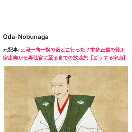
Oda-Nobunaga
元記事:
三河一向一揆の後どこ行った？本多正信の徳川
家出奔から再仕官に至るまでの放浪旅【どうする家康】