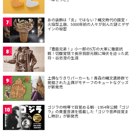
あの装飾は「炎」ではない？縄文時代の国宝・
7
火焔型土器、5000年前の人々が刻んだ謎とデザ
インの秘密
『豊臣兄弟！』小一郎の5万の大軍に徹底抗
8
戦！切腹覚悟で長宗我部元親に降伏を迫った武
将・谷忠澄の生涯
土偶なりきりパーカーも！青森の縄文遺跡群で
9
発掘された土偶がモチーフのキュートなグッズ
が新発売
ゴジラの咆哮で目覚める朝…1954年公開『ゴジ
10
ラ』の貴重音源を搭載した「ゴジラ音声目覚ま
し時計」が新発売