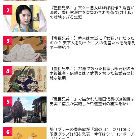
『豊臣兄弟！』茶々＝悪女はほぼ創作？秀吉が
2
溺愛、豊臣家滅亡を背負わされた茶々(井上和)
の壮絶すぎる生涯
【豊臣兄弟！】秀吉は本当に「女狂い」だった
3
のか？ 天下人を彩った11人の側室たちを時系列
で一挙紹介
【豊臣兄弟！】22歳で散った長宗我部元親の天
4
才後継者・信親とは？武勇を奮った若武者の壮
絶な最期
『豊臣兄弟！』で描かれた織田信長の道普請は
5
史実？信長が実施した街道整備の施策を紹介
鳩サブレーの豊島屋が『鳩の日』（8月10日）
6
限定グッズ詳細を発表！今年はシリコンポーチ
「はとっこ」