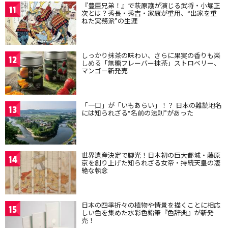
『豊臣兄弟！』で萩原護が演じる武将・小堀正
11
次とは？秀長・秀吉・家康が重用、“出家を重
ねた実務派”の生涯
しっかり抹茶の味わい、さらに果実の香りも楽
12
しめる「無糖フレーバー抹茶」ストロベリー、
マンゴー新発売
「一口」が「いもあらい」！？ 日本の難読地名
13
には知られざる“名前の法則”があった
世界遺産決定で脚光！日本初の巨大都城・藤原
14
京を創り上げた知られざる女帝・持統天皇の凄
絶な執念
日本の四季折々の植物や情景を描くことに相応
15
しい色を集めた水彩色鉛筆『色辞典』が新発
売！