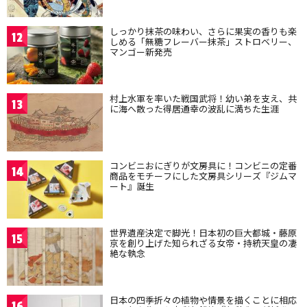
しっかり抹茶の味わい、さらに果実の香りも楽
12
しめる「無糖フレーバー抹茶」ストロベリー、
マンゴー新発売
村上水軍を率いた戦国武将！幼い弟を支え、共
13
に海へ散った得居通幸の波乱に満ちた生涯
コンビニおにぎりが文房具に！コンビニの定番
14
商品をモチーフにした文房具シリーズ『ジムマ
ート』誕生
世界遺産決定で脚光！日本初の巨大都城・藤原
15
京を創り上げた知られざる女帝・持統天皇の凄
絶な執念
日本の四季折々の植物や情景を描くことに相応
16