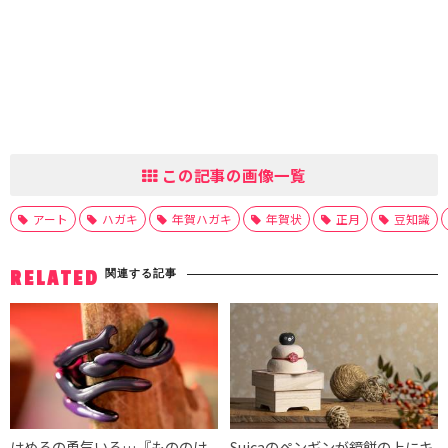
この記事の画像一覧
アート
ハガキ
年賀ハガキ
年賀状
正月
豆知識
関連する記事
RELATED
はめるの勇気いる…『もののけ
Suicaのペンギンが鏡餅の上にキ