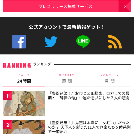
プレスリリース掲載サービス
公式アカウントで最新情報ゲット！
ランキング
RANKING
DAILY
WEEKLY
MONTHLY
24時間
週 間
月 間
『豊臣兄弟！』お市と柴田勝家、自刃しての最
1
期と「辞世の句」…運命を共にした２人の悲劇
【豊臣兄弟！】秀吉は本当に「女狂い」だった
2
のか？ 天下人を彩った11人の側室たちを時系列
で一挙紹介