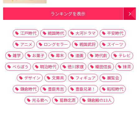
ランキングを表示
江戸時代
戦国時代
大河ドラマ
平安時代
アニメ
ロングセラー
戦国武将
スイーツ
雑学
お菓子
幕末
漫画
時代劇
テレビ
べらぼう
明治時代
徳川家康
織田信長
抹茶
デザイン
文房具
フィギュア
展覧会
鎌倉時代
豊臣秀吉
豊臣兄弟！
昭和時代
光る君へ
葛飾北斎
鎌倉殿の13人