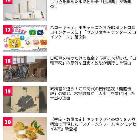
しい色を集めた水彩色鉛筆『色辞典』が新発
売！
ハローキティ、ポチャッコたちが昭和レトロな
17
コインケースに！「サンリオキャラクターズ コ
インケース」第２弾
自転車を持つだけで税金？ 昭和まで続いた「自
18
転車税」の意外な歴史と脱税が横行した理由
教科書と違う！江戸時代の田沼意次「賄賂伝
19
説」の嘘と、水野忠邦が「大奥」を敵に回した
本当の理由
【季節・数量限定】キンモクセイの香りを天然
20
精油で再現した「スチームクリーム キンモクセ
イ&茶」新登場