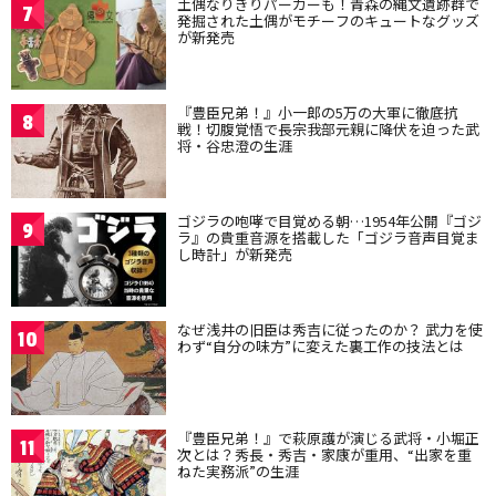
土偶なりきりパーカーも！青森の縄文遺跡群で
7
発掘された土偶がモチーフのキュートなグッズ
が新発売
『豊臣兄弟！』小一郎の5万の大軍に徹底抗
8
戦！切腹覚悟で長宗我部元親に降伏を迫った武
将・谷忠澄の生涯
ゴジラの咆哮で目覚める朝…1954年公開『ゴジ
9
ラ』の貴重音源を搭載した「ゴジラ音声目覚ま
し時計」が新発売
なぜ浅井の旧臣は秀吉に従ったのか？ 武力を使
10
わず“自分の味方”に変えた裏工作の技法とは
『豊臣兄弟！』で萩原護が演じる武将・小堀正
11
次とは？秀長・秀吉・家康が重用、“出家を重
ねた実務派”の生涯