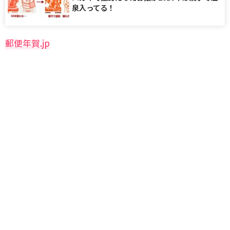
泉入ってる！
郵便年賀.jp