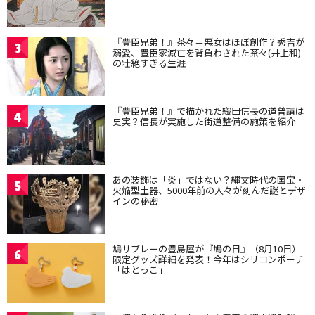
『豊臣兄弟！』茶々＝悪女はほぼ創作？秀吉が
3
溺愛、豊臣家滅亡を背負わされた茶々(井上和)
の壮絶すぎる生涯
『豊臣兄弟！』で描かれた織田信長の道普請は
4
史実？信長が実施した街道整備の施策を紹介
あの装飾は「炎」ではない？縄文時代の国宝・
5
火焔型土器、5000年前の人々が刻んだ謎とデザ
インの秘密
鳩サブレーの豊島屋が『鳩の日』（8月10日）
6
限定グッズ詳細を発表！今年はシリコンポーチ
「はとっこ」