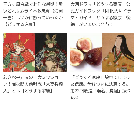
三方ヶ原合戦で壮烈な最期！酔
大河ドラマ「どうする家康」公
いどれサムライ本多忠真（浪岡
式ガイドブック『NHK大河ドラ
一喜）はいかに散っていったか
マ・ガイド どうする家康 後
【どうする家康】
編』がいよいよ発売！
若き松平元康の一大ミッショ
「どうする家康」壊れてしまっ
ン！桶狭間の前哨戦「大高兵粮
た信康。母はついに決意する。
入」とは【どうする家康】
第23回放送「瀬名、覚醒」振り
返り