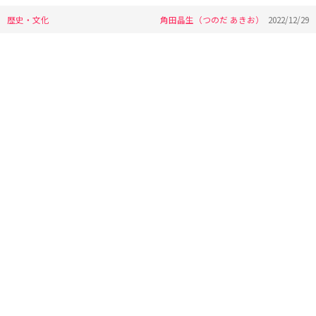
歴史・文化
角田晶生（つのだ あきお）
2022/12/29