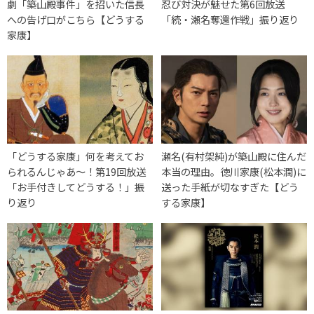
劇「築山殿事件」を招いた信長
忍び対決が魅せた第6回放送
への告げ口がこちら【どうする
「続・瀬名奪還作戦」振り返り
家康】
「どうする家康」何を考えてお
瀬名(有村架純)が築山殿に住んだ
られるんじゃあ～！第19回放送
本当の理由。徳川家康(松本潤)に
「お手付きしてどうする！」振
送った手紙が切なすぎた【どう
り返り
する家康】