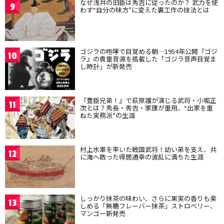
なぜ浅井の旧臣は秀吉に従ったのか？ 武力を使
9
わず“自分の味方”に変えた裏工作の技法とは
ゴジラの咆哮で目覚める朝…1954年公開『ゴジ
10
ラ』の貴重音源を搭載した「ゴジラ音声目覚ま
し時計」が新発売
『豊臣兄弟！』で萩原護が演じる武将・小堀正
11
次とは？秀長・秀吉・家康が重用、“出家を重
ねた実務派”の生涯
村上水軍を率いた戦国武将！幼い弟を支え、共
12
に海へ散った得居通幸の波乱に満ちた生涯
しっかり抹茶の味わい、さらに果実の香りも楽
13
しめる「無糖フレーバー抹茶」ストロベリー、
マンゴー新発売