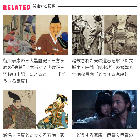
関連する記事
RELATED
徳川家康の三大黒歴史・三方ヶ
暗殺された夫の遺志を継いだ女
原の”失禁”は本当か？『改正三
城主・田鶴（関水渚）の奮戦と
河後風土記』によると……【ど
壮絶な最期【どうする家康】
うする家康】
瀬名・信康と対立する五徳。悲
「どうする家康」伊賀＆甲賀の