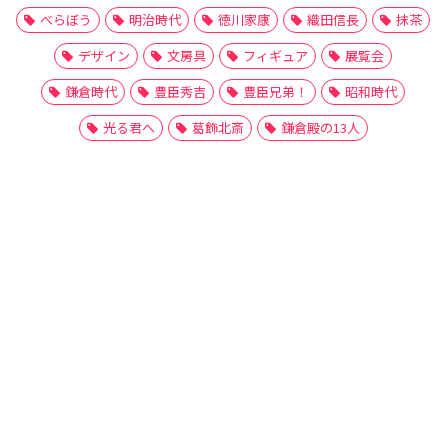
べらぼう
明治時代
徳川家康
織田信長
抹茶
デザイン
文房具
フィギュア
展覧会
鎌倉時代
豊臣秀吉
豊臣兄弟！
昭和時代
光る君へ
葛飾北斎
鎌倉殿の13人