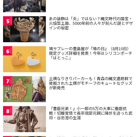
あの装飾は「炎」ではない？縄文時代の国宝・
5
火焔型土器、5000年前の人々が刻んだ謎とデザ
インの秘密
鳩サブレーの豊島屋が『鳩の日』（8月10日）
6
限定グッズ詳細を発表！今年はシリコンポーチ
「はとっこ」
土偶なりきりパーカーも！青森の縄文遺跡群で
7
発掘された土偶がモチーフのキュートなグッズ
が新発売
『豊臣兄弟！』小一郎の5万の大軍に徹底抗
8
戦！切腹覚悟で長宗我部元親に降伏を迫った武
将・谷忠澄の生涯