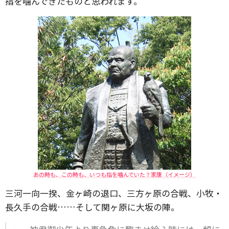
指を噛んできたものと思われます。
あの時も、この時も、いつも指を噛んでいた？家康（イメージ）
三河一向一揆、金ヶ崎の退口、三方ヶ原の合戦、小牧・
長久手の合戦……そして関ヶ原に大坂の陣。