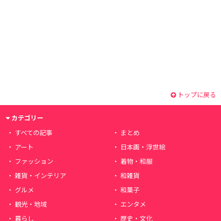
トップに戻る
カテゴリー
すべての記事
まとめ
アート
日本画・浮世絵
ファッション
着物・和服
雑貨・インテリア
和雑貨
グルメ
和菓子
観光・地域
エンタメ
暮らし
歴史・文化