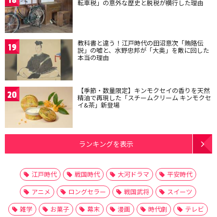
18
転車税」の意外な歴史と脱税が横行した理由
教科書と違う！江戸時代の田沼意次「賄賂伝
19
説」の嘘と、水野忠邦が「大奥」を敵に回した
本当の理由
【季節・数量限定】キンモクセイの香りを天然
20
精油で再現した「スチームクリーム キンモクセ
イ&茶」新登場
ランキングを表示
江戸時代
戦国時代
大河ドラマ
平安時代
アニメ
ロングセラー
戦国武将
スイーツ
雑学
お菓子
幕末
漫画
時代劇
テレビ