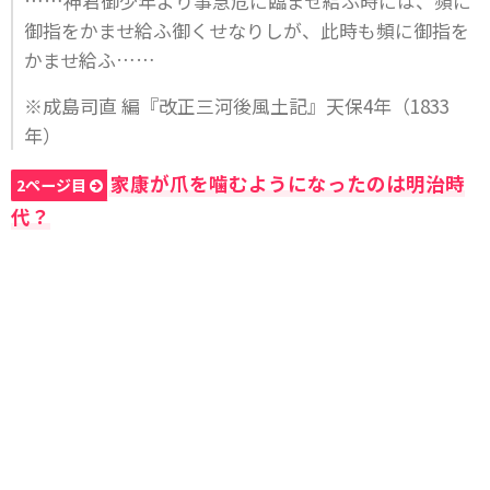
……神君御少年より事急危に臨ませ給ふ時には、頻に
御指をかませ給ふ御くせなりしが、此時も頻に御指を
かませ給ふ……
※成島司直 編『改正三河後風土記』天保4年（1833
年）
家康が爪を噛むようになったのは明治時
2ページ目
代？