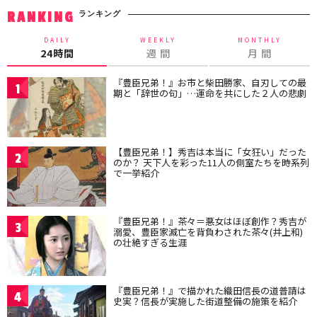
ランキング
RANKING
DAILY
WEEKLY
MONTHLY
24時間
週 間
月 間
『豊臣兄弟！』お市と柴田勝家、自刃しての最
1
期と「辞世の句」…運命を共にした２人の悲劇
【豊臣兄弟！】秀吉は本当に「女狂い」だった
2
のか？ 天下人を彩った11人の側室たちを時系列
で一挙紹介
『豊臣兄弟！』茶々＝悪女はほぼ創作？秀吉が
3
溺愛、豊臣家滅亡を背負わされた茶々(井上和)
の壮絶すぎる生涯
『豊臣兄弟！』で描かれた織田信長の道普請は
4
史実？信長が実施した街道整備の施策を紹介