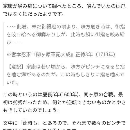
家康が噛み癖について調べたところ、噛んでいたのは爪
ではなく指だったようです。
……此君、未だ御弱冠の頃より、味方危き時は、御指
を咬せ給へる御癖ありしが、此時も頻に御指を咬み給
ひ……
※宮本忍斎『関ヶ原軍記大成』正徳3年（1713年）
【意訳】家康は若い頃から、味方がピンチになると指
を噛む癖があるのだが、この時もしきりに指を噛んで
いた。
この時というのは慶長5年(1600年)、関ヶ原の合戦。最
初は劣勢だったため、何とか逆転できないものかとやき
もきしていたのでしょう。
文中に「此時も」とあるので、それまで数々のピンチで