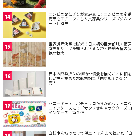
コンビニおにぎりが文房具に！コンビニの定番
14
商品をモチーフにした文房具シリーズ『ジムマ
ート』誕生
世界遺産決定で脚光！日本初の巨大都城・藤原
15
京を創り上げた知られざる女帝・持統天皇の凄
絶な執念
日本の四季折々の植物や情景を描くことに相応
16
しい色を集めた水彩色鉛筆『色辞典』が新発
売！
ハローキティ、ポチャッコたちが昭和レトロな
17
コインケースに！「サンリオキャラクターズ コ
インケース」第２弾
自転車を持つだけで税金？ 昭和まで続いた「自