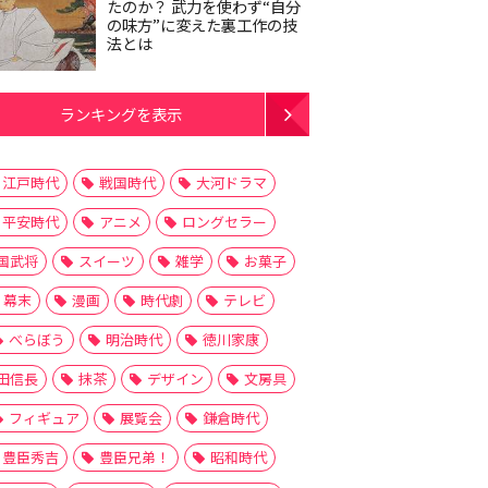
たのか？ 武力を使わず“自分
の味方”に変えた裏工作の技
法とは
ランキングを表示
江戸時代
戦国時代
大河ドラマ
平安時代
アニメ
ロングセラー
国武将
スイーツ
雑学
お菓子
幕末
漫画
時代劇
テレビ
べらぼう
明治時代
徳川家康
田信長
抹茶
デザイン
文房具
フィギュア
展覧会
鎌倉時代
豊臣秀吉
豊臣兄弟！
昭和時代