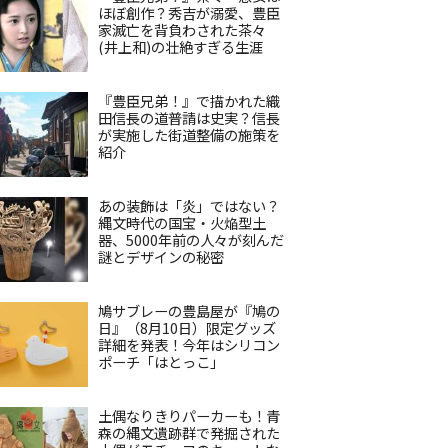
ほぼ創作？秀吉が溺愛、豊臣
家滅亡を背負わされた茶々
(井上和)の壮絶すぎる生涯
『豊臣兄弟！』で描かれた織
田信長の道普請は史実？信長
が実施した街道整備の施策を
紹介
あの装飾は「炎」ではない？
縄文時代の国宝・火焔型土
器、5000年前の人々が刻んだ
謎とデザインの秘密
鳩サブレーの豊島屋が『鳩の
日』（8月10日）限定グッズ
詳細を発表！今年はシリコン
ポーチ「はとっこ」
土偶なりきりパーカーも！青
森の縄文遺跡群で発掘された