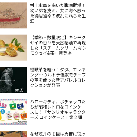
村上水軍を率いた戦国武将！
幼い弟を支え、共に海へ散っ
た得居通幸の波乱に満ちた生
涯
【季節・数量限定】キンモク
セイの香りを天然精油で再現
した「スチームクリーム キン
モクセイ&茶」新登場
怪獣革を纏う！ダダ、エレキ
ング…ウルトラ怪獣モチーフ
の革を使った新アパレルコレ
クションが発表
ハローキティ、ポチャッコた
ちが昭和レトロなコインケー
スに！「サンリオキャラクタ
ーズ コインケース」第２弾
なぜ浅井の旧臣は秀吉に従っ