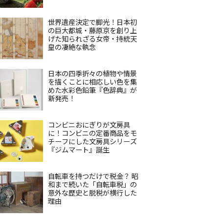
世界遺産決定で脚光！日本初
の巨大都城・藤原京を創り上
げた知られざる女帝・持統天
皇の凄絶な執念
日本の四季折々の植物や情景
を描くことに相応しい色を集
めた水彩色鉛筆『色辞典』が
新発売！
コンビニおにぎりが文房具
に！コンビニの定番商品をモ
チーフにした文房具シリーズ
『ジムマート』誕生
自転車を持つだけで税金？ 昭
和まで続いた「自転車税」の
意外な歴史と脱税が横行した
理由