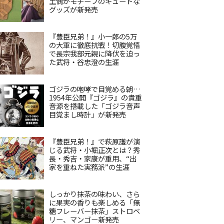
土偶がモチーフのキュートな
グッズが新発売
『豊臣兄弟！』小一郎の5万
の大軍に徹底抗戦！切腹覚悟
で長宗我部元親に降伏を迫っ
た武将・谷忠澄の生涯
ゴジラの咆哮で目覚める朝…
1954年公開『ゴジラ』の貴重
音源を搭載した「ゴジラ音声
目覚まし時計」が新発売
『豊臣兄弟！』で萩原護が演
じる武将・小堀正次とは？秀
長・秀吉・家康が重用、“出
家を重ねた実務派”の生涯
しっかり抹茶の味わい、さら
に果実の香りも楽しめる「無
糖フレーバー抹茶」ストロベ
リー、マンゴー新発売