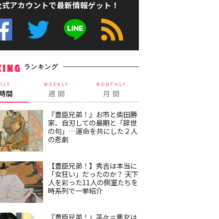
公式アカウントで最新情報ゲット！
ランキング
KING
ILY
WEEKLY
MONTHLY
4時間
週 間
月 間
『豊臣兄弟！』お市と柴田勝
家、自刃しての最期と「辞世
の句」…運命を共にした２人
の悲劇
【豊臣兄弟！】秀吉は本当に
「女狂い」だったのか？ 天下
人を彩った11人の側室たちを
時系列で一挙紹介
『豊臣兄弟！』茶々＝悪女は