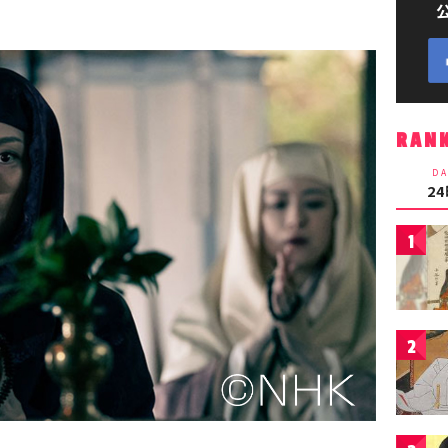
RAN
DA
2
1
2