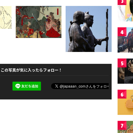
3
4
5
この写真が気に入ったらフォロー！
6
7