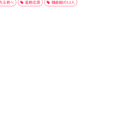
光る君へ
葛飾北斎
鎌倉殿の13人