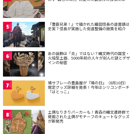
『豊臣兄弟！』で描かれた織田信長の道普請は
5
史実？信長が実施した街道整備の施策を紹介
あの装飾は「炎」ではない？縄文時代の国宝・
6
火焔型土器、5000年前の人々が刻んだ謎とデザ
インの秘密
鳩サブレーの豊島屋が『鳩の日』（8月10日）
7
限定グッズ詳細を発表！今年はシリコンポーチ
「はとっこ」
土偶なりきりパーカーも！青森の縄文遺跡群で
8
発掘された土偶がモチーフのキュートなグッズ
が新発売