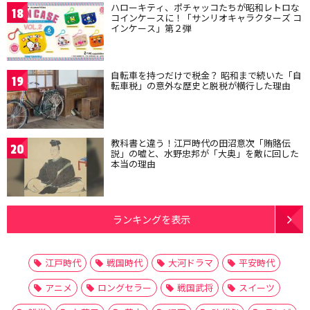
ハローキティ、ポチャッコたちが昭和レトロな
18
コインケースに！「サンリオキャラクターズ コ
インケース」第２弾
自転車を持つだけで税金？ 昭和まで続いた「自
19
転車税」の意外な歴史と脱税が横行した理由
教科書と違う！江戸時代の田沼意次「賄賂伝
20
説」の嘘と、水野忠邦が「大奥」を敵に回した
本当の理由
ランキングを表示
江戸時代
戦国時代
大河ドラマ
平安時代
アニメ
ロングセラー
戦国武将
スイーツ