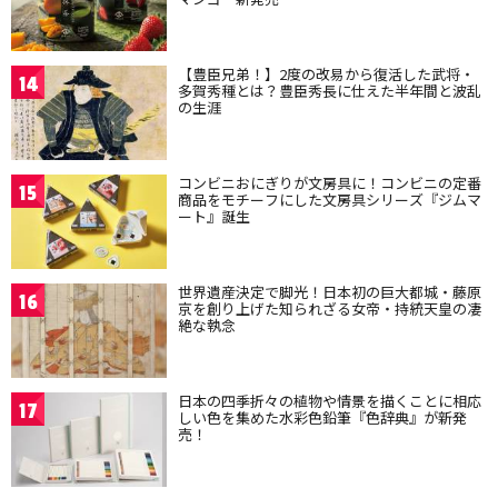
【豊臣兄弟！】2度の改易から復活した武将・
14
多賀秀種とは？豊臣秀長に仕えた半年間と波乱
の生涯
コンビニおにぎりが文房具に！コンビニの定番
15
商品をモチーフにした文房具シリーズ『ジムマ
ート』誕生
世界遺産決定で脚光！日本初の巨大都城・藤原
16
京を創り上げた知られざる女帝・持統天皇の凄
絶な執念
日本の四季折々の植物や情景を描くことに相応
17
しい色を集めた水彩色鉛筆『色辞典』が新発
売！