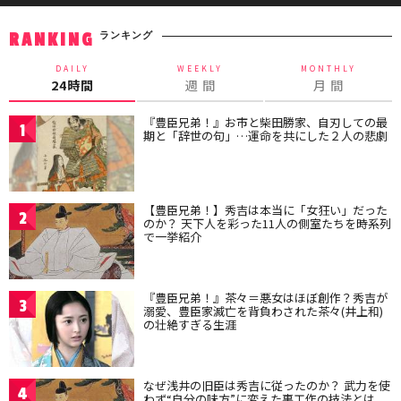
ランキング
RANKING
DAILY
WEEKLY
MONTHLY
24時間
週 間
月 間
『豊臣兄弟！』お市と柴田勝家、自刃しての最
1
期と「辞世の句」…運命を共にした２人の悲劇
【豊臣兄弟！】秀吉は本当に「女狂い」だった
2
のか？ 天下人を彩った11人の側室たちを時系列
で一挙紹介
『豊臣兄弟！』茶々＝悪女はほぼ創作？秀吉が
3
溺愛、豊臣家滅亡を背負わされた茶々(井上和)
の壮絶すぎる生涯
なぜ浅井の旧臣は秀吉に従ったのか？ 武力を使
4
わず“自分の味方”に変えた裏工作の技法とは