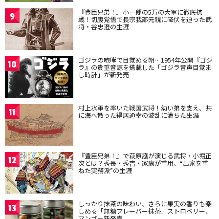
『豊臣兄弟！』小一郎の5万の大軍に徹底抗
9
戦！切腹覚悟で長宗我部元親に降伏を迫った武
将・谷忠澄の生涯
ゴジラの咆哮で目覚める朝…1954年公開『ゴジ
10
ラ』の貴重音源を搭載した「ゴジラ音声目覚ま
し時計」が新発売
村上水軍を率いた戦国武将！幼い弟を支え、共
11
に海へ散った得居通幸の波乱に満ちた生涯
『豊臣兄弟！』で萩原護が演じる武将・小堀正
12
次とは？秀長・秀吉・家康が重用、“出家を重
ねた実務派”の生涯
しっかり抹茶の味わい、さらに果実の香りも楽
13
しめる「無糖フレーバー抹茶」ストロベリー、
マンゴー新発売