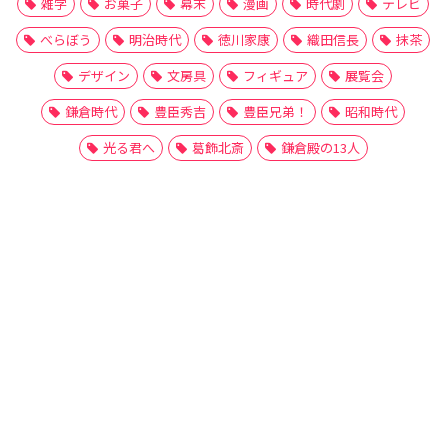
雑学
お菓子
幕末
漫画
時代劇
テレビ
べらぼう
明治時代
徳川家康
織田信長
抹茶
デザイン
文房具
フィギュア
展覧会
鎌倉時代
豊臣秀吉
豊臣兄弟！
昭和時代
光る君へ
葛飾北斎
鎌倉殿の13人