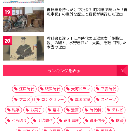
自転車を持つだけで税金？ 昭和まで続いた「自
19
転車税」の意外な歴史と脱税が横行した理由
教科書と違う！江戸時代の田沼意次「賄賂伝
20
説」の嘘と、水野忠邦が「大奥」を敵に回した
本当の理由
ランキングを表示
江戸時代
戦国時代
大河ドラマ
平安時代
アニメ
ロングセラー
戦国武将
スイーツ
雑学
お菓子
幕末
漫画
時代劇
テレビ
べらぼう
明治時代
徳川家康
織田信長
抹茶
デザイン
文房具
フィギュア
展覧会