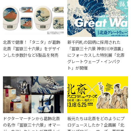
北斎で健康！「タニタ」が葛飾
新千円札の図柄に採用された
北斎『冨嶽三十六景』をデザイ
「冨嶽三十六景 神奈川沖浪裏」
ンした歩数計など6製品を発売
にフォーカスした特別展「北斎
グレートウェーブ・インパク
ト」が開催
ドクターマーチンから葛飾北斎
板元たちは北斎をどのようにプ
の名作「冨嶽三十六景」オマー
ロデュースしたか？企画展「北