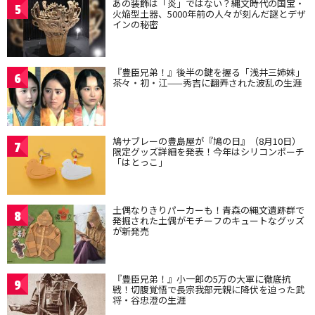
あの装飾は「炎」ではない？縄文時代の国宝・
5
火焔型土器、5000年前の人々が刻んだ謎とデザ
インの秘密
『豊臣兄弟！』後半の鍵を握る「浅井三姉妹」
6
茶々・初・江——秀吉に翻弄された波乱の生涯
鳩サブレーの豊島屋が『鳩の日』（8月10日）
7
限定グッズ詳細を発表！今年はシリコンポーチ
「はとっこ」
土偶なりきりパーカーも！青森の縄文遺跡群で
8
発掘された土偶がモチーフのキュートなグッズ
が新発売
『豊臣兄弟！』小一郎の5万の大軍に徹底抗
9
戦！切腹覚悟で長宗我部元親に降伏を迫った武
将・谷忠澄の生涯