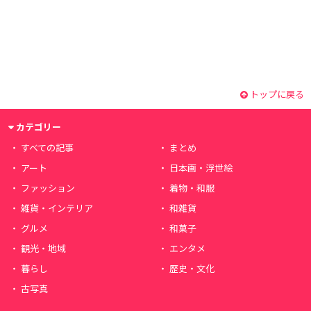
トップに戻る
カテゴリー
すべての記事
まとめ
アート
日本画・浮世絵
ファッション
着物・和服
雑貨・インテリア
和雑貨
グルメ
和菓子
観光・地域
エンタメ
暮らし
歴史・文化
古写真