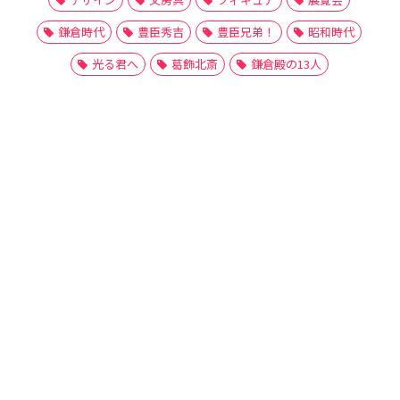
鎌倉時代
豊臣秀吉
豊臣兄弟！
昭和時代
光る君へ
葛飾北斎
鎌倉殿の13人