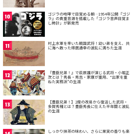
ゴジラの咆哮で目覚める朝…1954年公開『ゴジ
10
ラ』の貴重音源を搭載した「ゴジラ音声目覚ま
し時計」が新発売
村上水軍を率いた戦国武将！幼い弟を支え、共
11
に海へ散った得居通幸の波乱に満ちた生涯
『豊臣兄弟！』で萩原護が演じる武将・小堀正
12
次とは？秀長・秀吉・家康が重用、“出家を重
ねた実務派”の生涯
【豊臣兄弟！】2度の改易から復活した武将・
13
多賀秀種とは？豊臣秀長に仕えた半年間と波乱
の生涯
しっかり抹茶の味わい、さらに果実の香りも楽
14