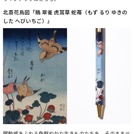
北斎花鳥図「鵙 翠雀 虎耳草 蛇苺（もず るり ゆきの
した へびいちご）」
躍動感あふれる色鮮やかな生きものたちを、そのままペ