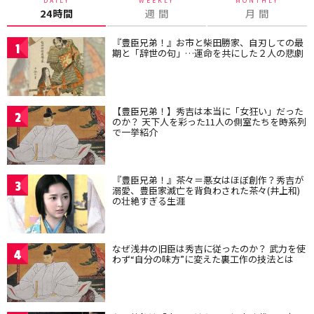
24時間
週 間
月 間
『豊臣兄弟！』お市と柴田勝家、自刃しての最
1
期と「辞世の句」…運命を共にした２人の悲劇
【豊臣兄弟！】秀吉は本当に「女狂い」だった
2
のか？ 天下人を彩った11人の側室たちを時系列
で一挙紹介
『豊臣兄弟！』茶々＝悪女はほぼ創作？秀吉が
3
溺愛、豊臣家滅亡を背負わされた茶々(井上和)
の壮絶すぎる生涯
なぜ浅井の旧臣は秀吉に従ったのか？ 武力を使
4
わず“自分の味方”に変えた裏工作の技法とは