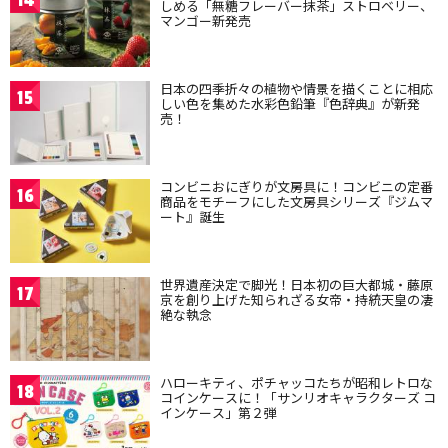
しめる「無糖フレーバー抹茶」ストロベリー、
マンゴー新発売
日本の四季折々の植物や情景を描くことに相応
15
しい色を集めた水彩色鉛筆『色辞典』が新発
売！
コンビニおにぎりが文房具に！コンビニの定番
16
商品をモチーフにした文房具シリーズ『ジムマ
ート』誕生
世界遺産決定で脚光！日本初の巨大都城・藤原
17
京を創り上げた知られざる女帝・持統天皇の凄
絶な執念
ハローキティ、ポチャッコたちが昭和レトロな
18
コインケースに！「サンリオキャラクターズ コ
インケース」第２弾