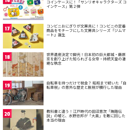
16
コインケースに！「サンリオキャラクターズ コ
インケース」第２弾
コンビニおにぎりが文房具に！コンビニの定番
17
商品をモチーフにした文房具シリーズ『ジムマ
ート』誕生
世界遺産決定で脚光！日本初の巨大都城・藤原
18
京を創り上げた知られざる女帝・持統天皇の凄
絶な執念
自転車を持つだけで税金？ 昭和まで続いた「自
19
転車税」の意外な歴史と脱税が横行した理由
教科書と違う！江戸時代の田沼意次「賄賂伝
20
説」の嘘と、水野忠邦が「大奥」を敵に回した
本当の理由