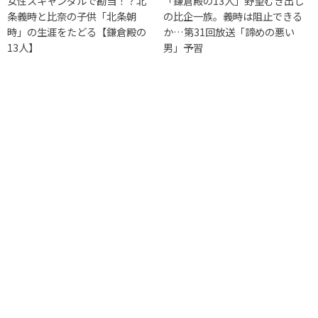
女性スキャンダルで勘当！？北
「鎌倉殿の13人」野望むき出し
条義時と比奈の子供「北条朝
の比企一族。義時は阻止できる
時」の生涯をたどる【鎌倉殿の
か…第31回放送「諦めの悪い
13人】
男」予習