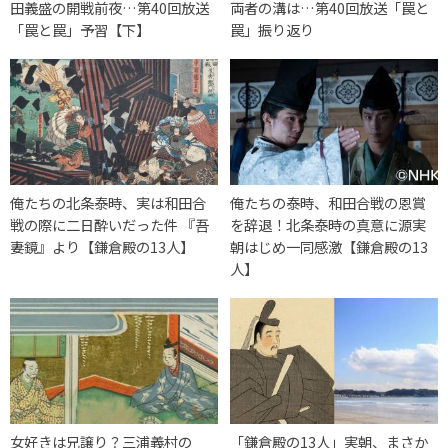
田義盛の開戦前夜…第40回放送
両者の溝は…第40回放送「罠と
「罠と罠」予習【下】
罠」振り返り
俺たちの北条泰時、実は和田合
俺たちの泰時、和田合戦の恩賞
戦の際に二日酔いだった件 『吾
を辞退！北条泰時の真意に源実
妻鏡』より【鎌倉殿の13人】
朝はじめ一同感激【鎌倉殿の13
人】
女好きは兄譲り？三浦義村の
「鎌倉殿の13人」実朝、まさか