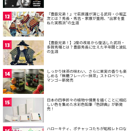
『豊臣兄弟！』で萩原護が演じる武将・小堀正
12
次とは？秀長・秀吉・家康が重用、“出家を重
ねた実務派”の生涯
【豊臣兄弟！】2度の改易から復活した武将・
13
多賀秀種とは？豊臣秀長に仕えた半年間と波乱
の生涯
しっかり抹茶の味わい、さらに果実の香りも楽
14
しめる「無糖フレーバー抹茶」ストロベリー、
マンゴー新発売
日本の四季折々の植物や情景を描くことに相応
15
しい色を集めた水彩色鉛筆『色辞典』が新発
売！
ハローキティ、ポチャッコたちが昭和レトロな