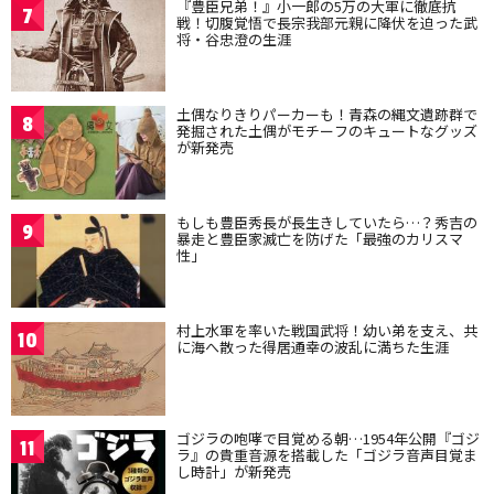
『豊臣兄弟！』小一郎の5万の大軍に徹底抗
7
戦！切腹覚悟で長宗我部元親に降伏を迫った武
将・谷忠澄の生涯
土偶なりきりパーカーも！青森の縄文遺跡群で
8
発掘された土偶がモチーフのキュートなグッズ
が新発売
もしも豊臣秀長が長生きしていたら…？秀吉の
9
暴走と豊臣家滅亡を防げた「最強のカリスマ
性」
村上水軍を率いた戦国武将！幼い弟を支え、共
10
に海へ散った得居通幸の波乱に満ちた生涯
ゴジラの咆哮で目覚める朝…1954年公開『ゴジ
11
ラ』の貴重音源を搭載した「ゴジラ音声目覚ま
し時計」が新発売