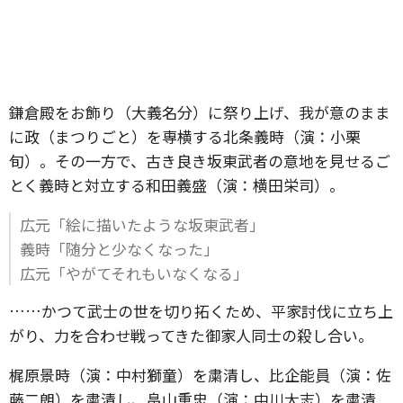
鎌倉殿をお飾り（大義名分）に祭り上げ、我が意のまま
に政（まつりごと）を専横する北条義時（演：小栗
旬）。その一方で、古き良き坂東武者の意地を見せるご
とく義時と対立する和田義盛（演：横田栄司）。
広元「絵に描いたような坂東武者」
義時「随分と少なくなった」
広元「やがてそれもいなくなる」
……かつて武士の世を切り拓くため、平家討伐に立ち上
がり、力を合わせ戦ってきた御家人同士の殺し合い。
梶原景時（演：中村獅童）を粛清し、比企能員（演：佐
藤二朗）を粛清し、畠山重忠（演：中川大志）を粛清