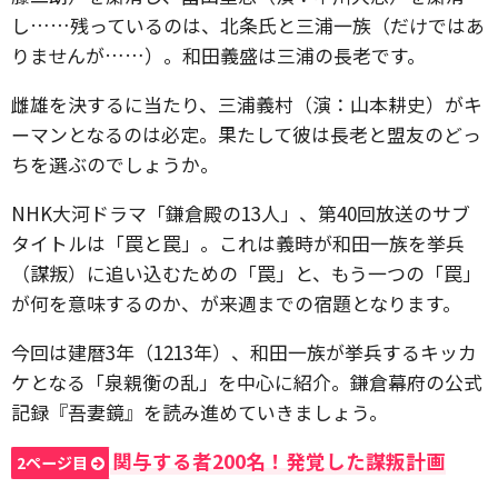
し……残っているのは、北条氏と三浦一族（だけではあ
りませんが……）。和田義盛は三浦の長老です。
雌雄を決するに当たり、三浦義村（演：山本耕史）がキ
ーマンとなるのは必定。果たして彼は長老と盟友のどっ
ちを選ぶのでしょうか。
NHK大河ドラマ「鎌倉殿の13人」、第40回放送のサブ
タイトルは「罠と罠」。これは義時が和田一族を挙兵
（謀叛）に追い込むための「罠」と、もう一つの「罠」
が何を意味するのか、が来週までの宿題となります。
今回は建暦3年（1213年）、和田一族が挙兵するキッカ
ケとなる「泉親衡の乱」を中心に紹介。鎌倉幕府の公式
記録『吾妻鏡』を読み進めていきましょう。
関与する者200名！発覚した謀叛計画
2ページ目