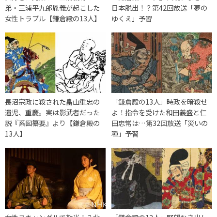
弟・三浦平九郎胤義が起こした
日本脱出！？第42回放送「夢の
女性トラブル【鎌倉殿の13人】
ゆくえ」予習
長沼宗政に殺された畠山重忠の
「鎌倉殿の13人」時政を暗殺せ
遺児、重慶。実は影武者だった
よ！指令を受けた和田義盛と仁
説『系図纂要』より【鎌倉殿の
田忠常は…第32回放送「災いの
13人】
種」予習