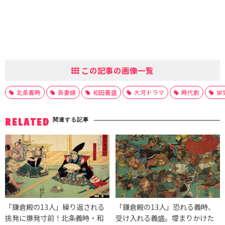
この記事の画像一覧
北条義時
吾妻鏡
和田義盛
大河ドラマ
時代劇
栄
関連する記事
RELATED
「鎌倉殿の13人」繰り返される
「鎌倉殿の13人」恐れる義時、
挑発に爆発寸前！北条義時・和
受け入れる義盛。埋まりかけた