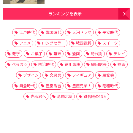
ランキングを表示
江戸時代
戦国時代
大河ドラマ
平安時代
アニメ
ロングセラー
戦国武将
スイーツ
雑学
お菓子
幕末
漫画
時代劇
テレビ
べらぼう
明治時代
徳川家康
織田信長
抹茶
デザイン
文房具
フィギュア
展覧会
鎌倉時代
豊臣秀吉
豊臣兄弟！
昭和時代
光る君へ
葛飾北斎
鎌倉殿の13人