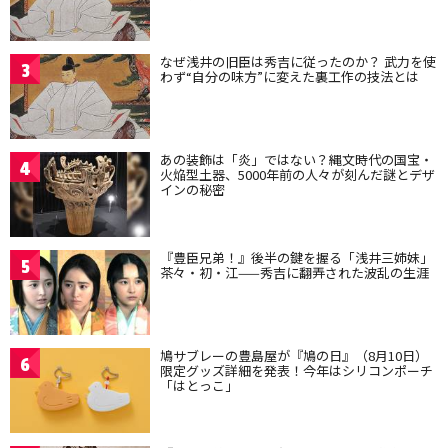
なぜ浅井の旧臣は秀吉に従ったのか？ 武力を使
3
わず“自分の味方”に変えた裏工作の技法とは
あの装飾は「炎」ではない？縄文時代の国宝・
4
火焔型土器、5000年前の人々が刻んだ謎とデザ
インの秘密
『豊臣兄弟！』後半の鍵を握る「浅井三姉妹」
5
茶々・初・江——秀吉に翻弄された波乱の生涯
鳩サブレーの豊島屋が『鳩の日』（8月10日）
6
限定グッズ詳細を発表！今年はシリコンポーチ
「はとっこ」