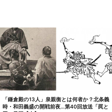
「鎌倉殿の13人」泉親衡とは何者か？北条義
時・和田義盛の開戦前夜…第40回放送「罠と