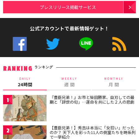
プレスリリース掲載サービス
公式アカウントで最新情報ゲット！
ランキング
RANKING
DAILY
WEEKLY
MONTHLY
24時間
週 間
月 間
『豊臣兄弟！』お市と柴田勝家、自刃しての最
1
期と「辞世の句」…運命を共にした２人の悲劇
【豊臣兄弟！】秀吉は本当に「女狂い」だった
2
のか？ 天下人を彩った11人の側室たちを時系列
で一挙紹介