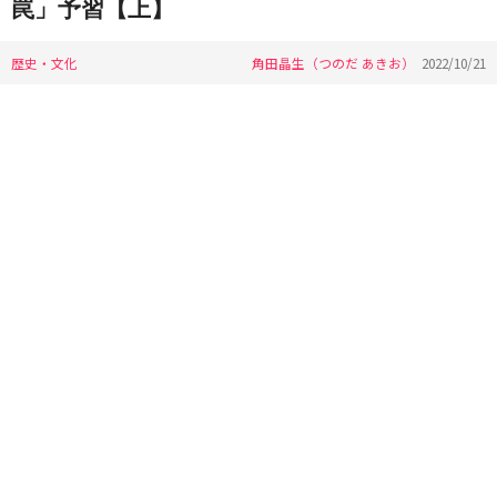
罠」予習【上】
歴史・文化
角田晶生（つのだ あきお）
2022/10/21