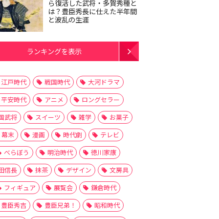
ら復活した武将・多賀秀種と
は？豊臣秀長に仕えた半年間
と波乱の生涯
ランキングを表示
江戸時代
戦国時代
大河ドラマ
平安時代
アニメ
ロングセラー
国武将
スイーツ
雑学
お菓子
幕末
漫画
時代劇
テレビ
べらぼう
明治時代
徳川家康
田信長
抹茶
デザイン
文房具
フィギュア
展覧会
鎌倉時代
豊臣秀吉
豊臣兄弟！
昭和時代