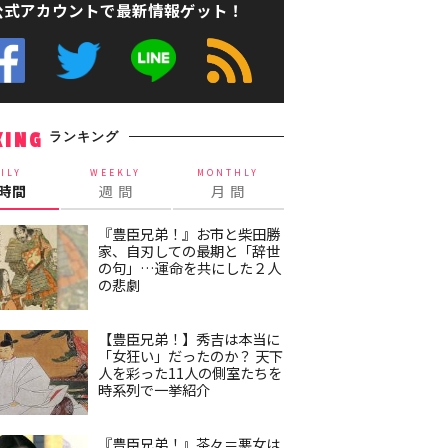
公式アカウントで最新情報ゲット！
ランキング
KING
ILY
WEEKLY
MONTHLY
4時間
週 間
月 間
『豊臣兄弟！』お市と柴田勝
家、自刃しての最期と「辞世
の句」…運命を共にした２人
の悲劇
【豊臣兄弟！】秀吉は本当に
「女狂い」だったのか？ 天下
人を彩った11人の側室たちを
時系列で一挙紹介
『豊臣兄弟！』茶々＝悪女は