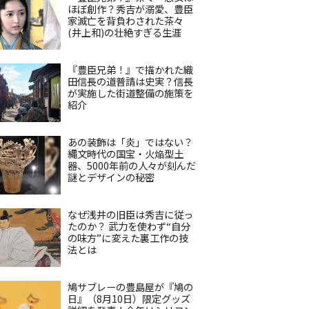
ほぼ創作？秀吉が溺愛、豊臣
家滅亡を背負わされた茶々
(井上和)の壮絶すぎる生涯
『豊臣兄弟！』で描かれた織
田信長の道普請は史実？信長
が実施した街道整備の施策を
紹介
あの装飾は「炎」ではない？
縄文時代の国宝・火焔型土
器、5000年前の人々が刻んだ
謎とデザインの秘密
なぜ浅井の旧臣は秀吉に従っ
たのか？ 武力を使わず“自分
の味方”に変えた裏工作の技
法とは
鳩サブレーの豊島屋が『鳩の
日』（8月10日）限定グッズ