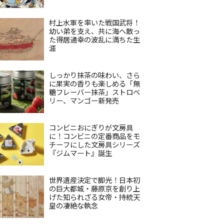
村上水軍を率いた戦国武将！
幼い弟を支え、共に海へ散っ
た得居通幸の波乱に満ちた生
涯
しっかり抹茶の味わい、さら
に果実の香りも楽しめる「無
糖フレーバー抹茶」ストロベ
リー、マンゴー新発売
コンビニおにぎりが文房具
に！コンビニの定番商品をモ
チーフにした文房具シリーズ
『ジムマート』誕生
世界遺産決定で脚光！日本初
の巨大都城・藤原京を創り上
げた知られざる女帝・持統天
皇の凄絶な執念