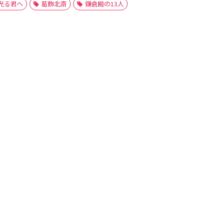
光る君へ
葛飾北斎
鎌倉殿の13人