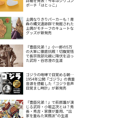
詳細を発表！今年はシリコン
ポーチ「はとっこ」
土偶なりきりパーカーも！青
森の縄文遺跡群で発掘された
土偶がモチーフのキュートな
グッズが新発売
『豊臣兄弟！』小一郎の5万
の大軍に徹底抗戦！切腹覚悟
で長宗我部元親に降伏を迫っ
た武将・谷忠澄の生涯
ゴジラの咆哮で目覚める朝…
1954年公開『ゴジラ』の貴重
音源を搭載した「ゴジラ音声
目覚まし時計」が新発売
『豊臣兄弟！』で萩原護が演
じる武将・小堀正次とは？秀
長・秀吉・家康が重用、“出
家を重ねた実務派”の生涯