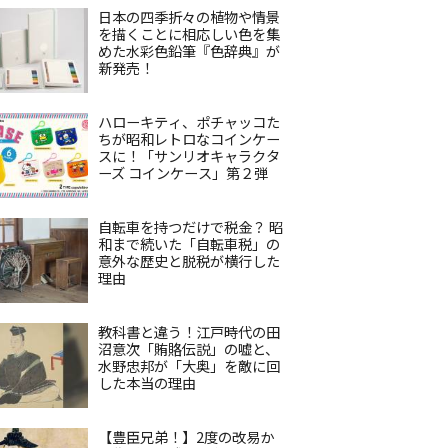
日本の四季折々の植物や情景
を描くことに相応しい色を集
めた水彩色鉛筆『色辞典』が
新発売！
ハローキティ、ポチャッコた
ちが昭和レトロなコインケー
スに！「サンリオキャラクタ
ーズ コインケース」第２弾
自転車を持つだけで税金？ 昭
和まで続いた「自転車税」の
意外な歴史と脱税が横行した
理由
教科書と違う！江戸時代の田
沼意次「賄賂伝説」の嘘と、
水野忠邦が「大奥」を敵に回
した本当の理由
【豊臣兄弟！】2度の改易か