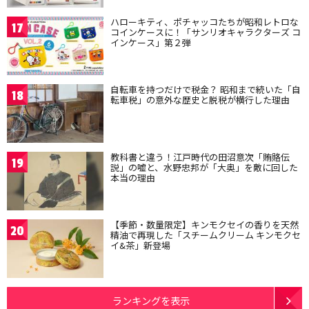
ハローキティ、ポチャッコたちが昭和レトロな
17
コインケースに！「サンリオキャラクターズ コ
インケース」第２弾
自転車を持つだけで税金？ 昭和まで続いた「自
18
転車税」の意外な歴史と脱税が横行した理由
教科書と違う！江戸時代の田沼意次「賄賂伝
19
説」の嘘と、水野忠邦が「大奥」を敵に回した
本当の理由
【季節・数量限定】キンモクセイの香りを天然
20
精油で再現した「スチームクリーム キンモクセ
イ&茶」新登場
ランキングを表示