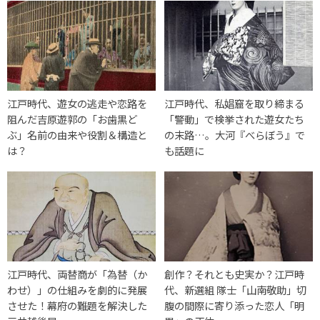
江戸時代、遊女の逃走や恋路を
江戸時代、私娼窟を取り締まる
阻んだ吉原遊郭の「お歯黒ど
「警動」で検挙された遊女たち
ぶ」名前の由来や役割＆構造と
の末路…。大河『べらぼう』で
は？
も話題に
江戸時代、両替商が「為替（か
創作？それとも史実か？江戸時
わせ）」の仕組みを劇的に発展
代、新選組 隊士「山南敬助」切
させた！幕府の難題を解決した
腹の間際に寄り添った恋人「明