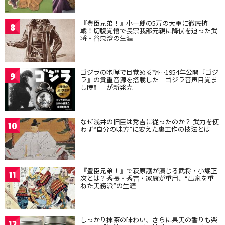
『豊臣兄弟！』小一郎の5万の大軍に徹底抗
8
戦！切腹覚悟で長宗我部元親に降伏を迫った武
将・谷忠澄の生涯
ゴジラの咆哮で目覚める朝…1954年公開『ゴジ
9
ラ』の貴重音源を搭載した「ゴジラ音声目覚ま
し時計」が新発売
なぜ浅井の旧臣は秀吉に従ったのか？ 武力を使
10
わず“自分の味方”に変えた裏工作の技法とは
『豊臣兄弟！』で萩原護が演じる武将・小堀正
11
次とは？秀長・秀吉・家康が重用、“出家を重
ねた実務派”の生涯
しっかり抹茶の味わい、さらに果実の香りも楽
12