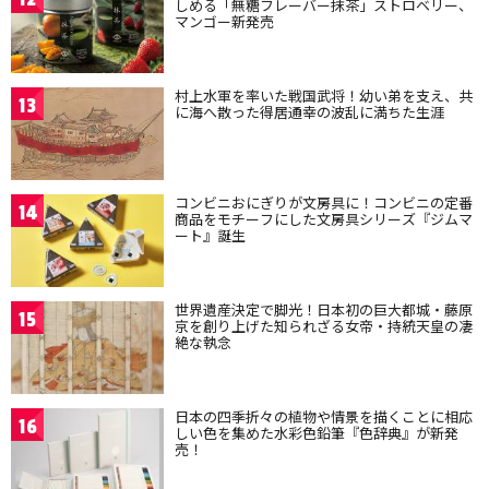
しめる「無糖フレーバー抹茶」ストロベリー、
マンゴー新発売
村上水軍を率いた戦国武将！幼い弟を支え、共
13
に海へ散った得居通幸の波乱に満ちた生涯
コンビニおにぎりが文房具に！コンビニの定番
14
商品をモチーフにした文房具シリーズ『ジムマ
ート』誕生
世界遺産決定で脚光！日本初の巨大都城・藤原
15
京を創り上げた知られざる女帝・持統天皇の凄
絶な執念
日本の四季折々の植物や情景を描くことに相応
16
しい色を集めた水彩色鉛筆『色辞典』が新発
売！