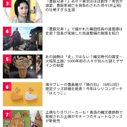
『豊臣兄弟！』茶々＝悪女はほぼ創作？秀吉が
3
溺愛、豊臣家滅亡を背負わされた茶々(井上和)
の壮絶すぎる生涯
『豊臣兄弟！』で描かれた織田信長の道普請は
4
史実？信長が実施した街道整備の施策を紹介
あの装飾は「炎」ではない？縄文時代の国宝・
5
火焔型土器、5000年前の人々が刻んだ謎とデザ
インの秘密
鳩サブレーの豊島屋が『鳩の日』（8月10日）
6
限定グッズ詳細を発表！今年はシリコンポーチ
「はとっこ」
土偶なりきりパーカーも！青森の縄文遺跡群で
7
発掘された土偶がモチーフのキュートなグッズ
が新発売