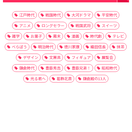
江戸時代
戦国時代
大河ドラマ
平安時代
アニメ
ロングセラー
戦国武将
スイーツ
雑学
お菓子
幕末
漫画
時代劇
テレビ
べらぼう
明治時代
徳川家康
織田信長
抹茶
デザイン
文房具
フィギュア
展覧会
鎌倉時代
豊臣秀吉
豊臣兄弟！
昭和時代
光る君へ
葛飾北斎
鎌倉殿の13人