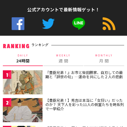
公式アカウントで最新情報ゲット！
ランキング
RANKING
DAILY
WEEKLY
MONTHLY
24時間
週 間
月 間
『豊臣兄弟！』お市と柴田勝家、自刃しての最
1
期と「辞世の句」…運命を共にした２人の悲劇
【豊臣兄弟！】秀吉は本当に「女狂い」だった
2
のか？ 天下人を彩った11人の側室たちを時系列
で一挙紹介