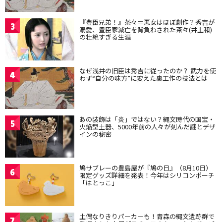
『豊臣兄弟！』茶々＝悪女はほぼ創作？秀吉が
3
溺愛、豊臣家滅亡を背負わされた茶々(井上和)
の壮絶すぎる生涯
なぜ浅井の旧臣は秀吉に従ったのか？ 武力を使
4
わず“自分の味方”に変えた裏工作の技法とは
あの装飾は「炎」ではない？縄文時代の国宝・
5
火焔型土器、5000年前の人々が刻んだ謎とデザ
インの秘密
鳩サブレーの豊島屋が『鳩の日』（8月10日）
6
限定グッズ詳細を発表！今年はシリコンポーチ
「はとっこ」
土偶なりきりパーカーも！青森の縄文遺跡群で
7