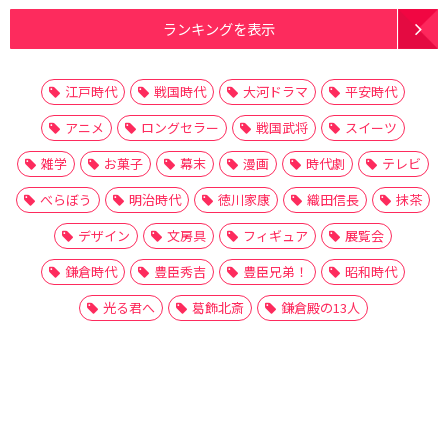
ランキングを表示
江戸時代
戦国時代
大河ドラマ
平安時代
アニメ
ロングセラー
戦国武将
スイーツ
雑学
お菓子
幕末
漫画
時代劇
テレビ
べらぼう
明治時代
徳川家康
織田信長
抹茶
デザイン
文房具
フィギュア
展覧会
鎌倉時代
豊臣秀吉
豊臣兄弟！
昭和時代
光る君へ
葛飾北斎
鎌倉殿の13人