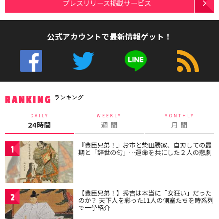
プレスリリース掲載サービス
公式アカウントで最新情報ゲット！
ランキング
RANKING
DAILY
WEEKLY
MONTHLY
24時間
週 間
月 間
『豊臣兄弟！』お市と柴田勝家、自刃しての最
1
期と「辞世の句」…運命を共にした２人の悲劇
【豊臣兄弟！】秀吉は本当に「女狂い」だった
2
のか？ 天下人を彩った11人の側室たちを時系列
で一挙紹介