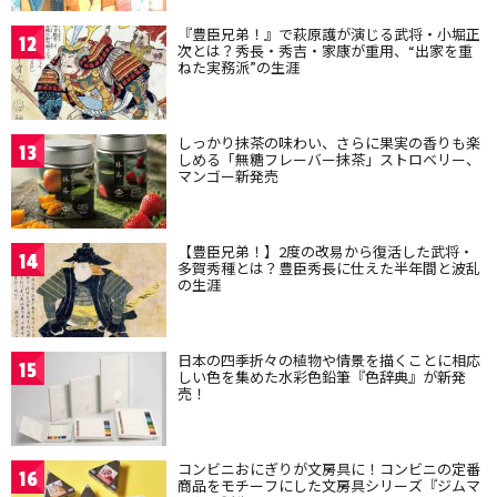
『豊臣兄弟！』で萩原護が演じる武将・小堀正
12
次とは？秀長・秀吉・家康が重用、“出家を重
ねた実務派”の生涯
しっかり抹茶の味わい、さらに果実の香りも楽
13
しめる「無糖フレーバー抹茶」ストロベリー、
マンゴー新発売
【豊臣兄弟！】2度の改易から復活した武将・
14
多賀秀種とは？豊臣秀長に仕えた半年間と波乱
の生涯
日本の四季折々の植物や情景を描くことに相応
15
しい色を集めた水彩色鉛筆『色辞典』が新発
売！
コンビニおにぎりが文房具に！コンビニの定番
16
商品をモチーフにした文房具シリーズ『ジムマ