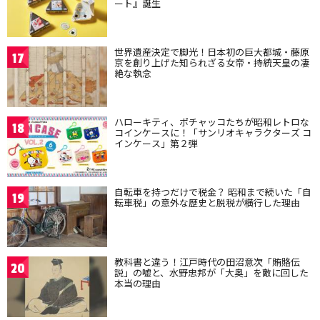
ート』誕生
世界遺産決定で脚光！日本初の巨大都城・藤原
17
京を創り上げた知られざる女帝・持統天皇の凄
絶な執念
ハローキティ、ポチャッコたちが昭和レトロな
18
コインケースに！「サンリオキャラクターズ コ
インケース」第２弾
自転車を持つだけで税金？ 昭和まで続いた「自
19
転車税」の意外な歴史と脱税が横行した理由
教科書と違う！江戸時代の田沼意次「賄賂伝
20
説」の嘘と、水野忠邦が「大奥」を敵に回した
本当の理由