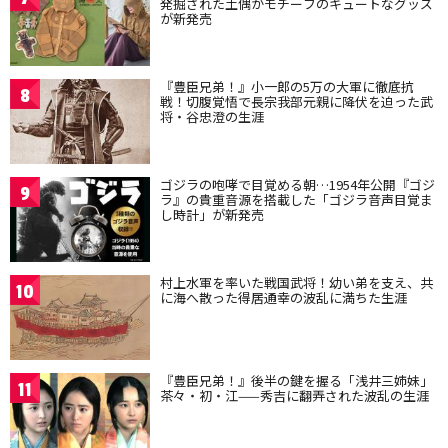
発掘された土偶がモチーフのキュートなグッズ
が新発売
『豊臣兄弟！』小一郎の5万の大軍に徹底抗
8
戦！切腹覚悟で長宗我部元親に降伏を迫った武
将・谷忠澄の生涯
ゴジラの咆哮で目覚める朝…1954年公開『ゴジ
9
ラ』の貴重音源を搭載した「ゴジラ音声目覚ま
し時計」が新発売
村上水軍を率いた戦国武将！幼い弟を支え、共
10
に海へ散った得居通幸の波乱に満ちた生涯
『豊臣兄弟！』後半の鍵を握る「浅井三姉妹」
11
茶々・初・江——秀吉に翻弄された波乱の生涯