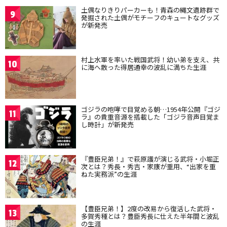
土偶なりきりパーカーも！青森の縄文遺跡群で
9
発掘された土偶がモチーフのキュートなグッズ
が新発売
村上水軍を率いた戦国武将！幼い弟を支え、共
10
に海へ散った得居通幸の波乱に満ちた生涯
ゴジラの咆哮で目覚める朝…1954年公開『ゴジ
11
ラ』の貴重音源を搭載した「ゴジラ音声目覚ま
し時計」が新発売
『豊臣兄弟！』で萩原護が演じる武将・小堀正
12
次とは？秀長・秀吉・家康が重用、“出家を重
ねた実務派”の生涯
【豊臣兄弟！】2度の改易から復活した武将・
13
多賀秀種とは？豊臣秀長に仕えた半年間と波乱
の生涯