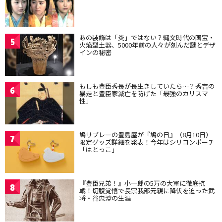
あの装飾は「炎」ではない？縄文時代の国宝・
5
火焔型土器、5000年前の人々が刻んだ謎とデザ
インの秘密
もしも豊臣秀長が長生きしていたら…？秀吉の
6
暴走と豊臣家滅亡を防げた「最強のカリスマ
性」
鳩サブレーの豊島屋が『鳩の日』（8月10日）
7
限定グッズ詳細を発表！今年はシリコンポーチ
「はとっこ」
『豊臣兄弟！』小一郎の5万の大軍に徹底抗
8
戦！切腹覚悟で長宗我部元親に降伏を迫った武
将・谷忠澄の生涯