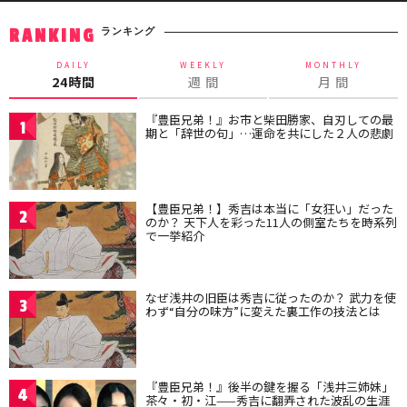
ランキング
RANKING
DAILY
WEEKLY
MONTHLY
24時間
週 間
月 間
『豊臣兄弟！』お市と柴田勝家、自刃しての最
1
期と「辞世の句」…運命を共にした２人の悲劇
【豊臣兄弟！】秀吉は本当に「女狂い」だった
2
のか？ 天下人を彩った11人の側室たちを時系列
で一挙紹介
なぜ浅井の旧臣は秀吉に従ったのか？ 武力を使
3
わず“自分の味方”に変えた裏工作の技法とは
『豊臣兄弟！』後半の鍵を握る「浅井三姉妹」
4
茶々・初・江——秀吉に翻弄された波乱の生涯