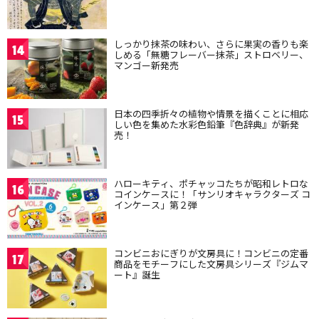
しっかり抹茶の味わい、さらに果実の香りも楽
14
しめる「無糖フレーバー抹茶」ストロベリー、
マンゴー新発売
日本の四季折々の植物や情景を描くことに相応
15
しい色を集めた水彩色鉛筆『色辞典』が新発
売！
ハローキティ、ポチャッコたちが昭和レトロな
16
コインケースに！「サンリオキャラクターズ コ
インケース」第２弾
コンビニおにぎりが文房具に！コンビニの定番
17
商品をモチーフにした文房具シリーズ『ジムマ
ート』誕生