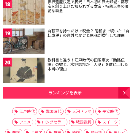
世界遺産決定で脚光！日本初の巨大都城・藤原
18
京を創り上げた知られざる女帝・持統天皇の凄
絶な執念
自転車を持つだけで税金？ 昭和まで続いた「自
19
転車税」の意外な歴史と脱税が横行した理由
教科書と違う！江戸時代の田沼意次「賄賂伝
20
説」の嘘と、水野忠邦が「大奥」を敵に回した
本当の理由
ランキングを表示
江戸時代
戦国時代
大河ドラマ
平安時代
アニメ
ロングセラー
戦国武将
スイーツ
雑学
お菓子
幕末
漫画
時代劇
テレビ