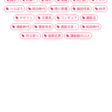
べらぼう
明治時代
徳川家康
織田信長
抹茶
デザイン
文房具
フィギュア
展覧会
鎌倉時代
豊臣秀吉
豊臣兄弟！
昭和時代
光る君へ
葛飾北斎
鎌倉殿の13人