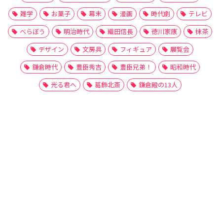
雑学
お菓子
幕末
漫画
時代劇
テレビ
べらぼう
明治時代
織田信長
徳川家康
抹茶
デザイン
文房具
フィギュア
展覧会
鎌倉時代
豊臣秀吉
豊臣兄弟！
昭和時代
光る君へ
葛飾北斎
鎌倉殿の13人