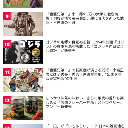
『豊臣兄弟！』小一郎の5万の大軍に徹底抗
9
戦！切腹覚悟で長宗我部元親に降伏を迫った武
将・谷忠澄の生涯
ゴジラの咆哮で目覚める朝…1954年公開『ゴジ
10
ラ』の貴重音源を搭載した「ゴジラ音声目覚ま
し時計」が新発売
『豊臣兄弟！』で萩原護が演じる武将・小堀正
11
次とは？秀長・秀吉・家康が重用、“出家を重
ねた実務派”の生涯
しっかり抹茶の味わい、さらに果実の香りも楽
12
しめる「無糖フレーバー抹茶」ストロベリー、
マンゴー新発売
「一口」が「いもあらい」！？ 日本の難読地名