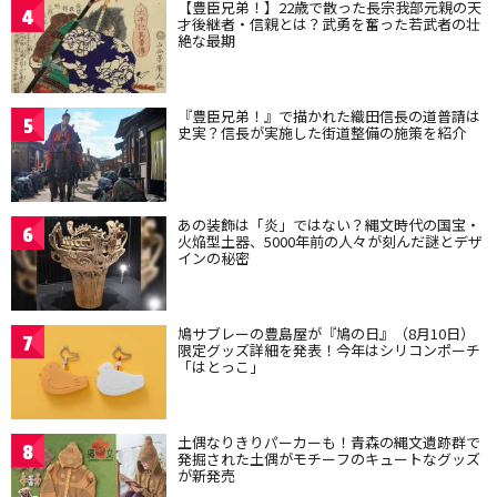
【豊臣兄弟！】22歳で散った長宗我部元親の天
4
才後継者・信親とは？武勇を奮った若武者の壮
絶な最期
『豊臣兄弟！』で描かれた織田信長の道普請は
5
史実？信長が実施した街道整備の施策を紹介
あの装飾は「炎」ではない？縄文時代の国宝・
6
火焔型土器、5000年前の人々が刻んだ謎とデザ
インの秘密
鳩サブレーの豊島屋が『鳩の日』（8月10日）
7
限定グッズ詳細を発表！今年はシリコンポーチ
「はとっこ」
土偶なりきりパーカーも！青森の縄文遺跡群で
8
発掘された土偶がモチーフのキュートなグッズ
が新発売