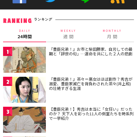
ランキング
RANKING
DAILY
WEEKLY
MONTHLY
24時間
週 間
月 間
『豊臣兄弟！』お市と柴田勝家、自刃しての最
1
期と「辞世の句」…運命を共にした２人の悲劇
『豊臣兄弟！』茶々＝悪女はほぼ創作？秀吉が
2
溺愛、豊臣家滅亡を背負わされた茶々(井上和)
の壮絶すぎる生涯
【豊臣兄弟！】秀吉は本当に「女狂い」だった
3
のか？ 天下人を彩った11人の側室たちを時系列
で一挙紹介