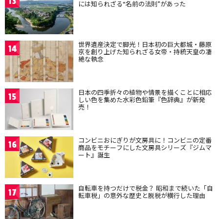
13
には知られざる“名前の法則”があった
世界遺産決定で脚光！日本初の巨大都城・藤原
14
京を創り上げた知られざる女帝・持統天皇の凄
絶な執念
日本の四季折々の植物や情景を描くことに相応
15
しい色を集めた水彩色鉛筆『色辞典』が新発
売！
コンビニおにぎりが文房具に！コンビニの定番
16
商品をモチーフにした文房具シリーズ『ジムマ
ート』誕生
自転車を持つだけで税金？ 昭和まで続いた「自
17
転車税」の意外な歴史と脱税が横行した理由