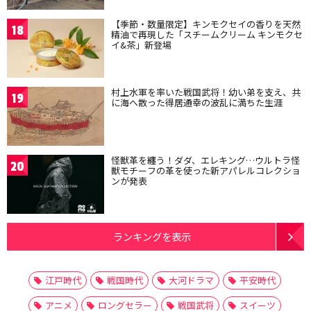
【季節・数量限定】キンモクセイの香りを天然
18
精油で再現した「スチームクリーム キンモクセ
イ&茶」新登場
村上水軍を率いた戦国武将！幼い弟を支え、共
19
に海へ散った得居通幸の波乱に満ちた生涯
怪獣革を纏う！ダダ、エレキング…ウルトラ怪
20
獣モチーフの革を使った新アパレルコレクショ
ンが発表
ランキングを表示
江戸時代
戦国時代
大河ドラマ
平安時代
アニメ
ロングセラー
戦国武将
スイーツ