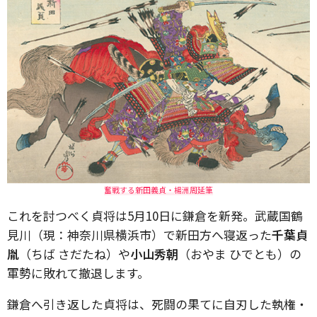
奮戦する新田義貞・楊洲周延筆
これを討つべく貞将は5月10日に鎌倉を新発。武蔵国鶴
見川（現：神奈川県横浜市）で新田方へ寝返った
千葉貞
胤
（ちば さだたね）や
小山秀朝
（おやま ひでとも）の
軍勢に敗れて撤退します。
鎌倉へ引き返した貞将は、死闘の果てに自刃した執権・