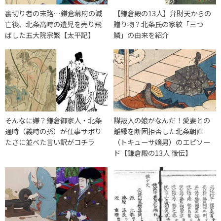
裏切り者の末路…鎌倉幕府の滅
【鎌倉殿の13人】弁財天からの
亡後、北条高時の遺児を売り飛
贈り物？北条氏の家紋「三つ
ばした五大院宗繁【太平記】
鱗」の由来を紹介
そんなに嫌？鎌倉御家人・北条
謀叛人の娘がなんだ！愛妻との
通時（義時の孫）が仕事サボり
離縁を断固拒否した北条朝直
たさに並べた言い訳がコチラ
（トキューサ嫡男）のエピソー
ド【鎌倉殿の13人 後伝】