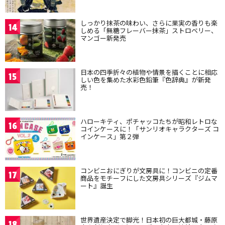
しっかり抹茶の味わい、さらに果実の香りも楽
14
しめる「無糖フレーバー抹茶」ストロベリー、
マンゴー新発売
日本の四季折々の植物や情景を描くことに相応
15
しい色を集めた水彩色鉛筆『色辞典』が新発
売！
ハローキティ、ポチャッコたちが昭和レトロな
16
コインケースに！「サンリオキャラクターズ コ
インケース」第２弾
コンビニおにぎりが文房具に！コンビニの定番
17
商品をモチーフにした文房具シリーズ『ジムマ
ート』誕生
世界遺産決定で脚光！日本初の巨大都城・藤原
18