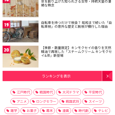
京を創り上げた知られざる女帝・持統天皇の凄
絶な執念
自転車を持つだけで税金？ 昭和まで続いた「自
19
転車税」の意外な歴史と脱税が横行した理由
【季節・数量限定】キンモクセイの香りを天然
20
精油で再現した「スチームクリーム キンモクセ
イ&茶」新登場
ランキングを表示
江戸時代
戦国時代
大河ドラマ
平安時代
アニメ
ロングセラー
戦国武将
スイーツ
雑学
お菓子
幕末
漫画
時代劇
テレビ