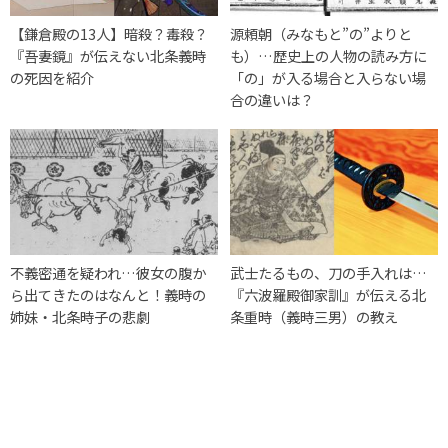
【鎌倉殿の13人】暗殺？毒殺？
源頼朝（みなもと”の”よりと
『吾妻鏡』が伝えない北条義時
も）…歴史上の人物の読み方に
の死因を紹介
「の」が入る場合と入らない場
合の違いは？
不義密通を疑われ…彼女の腹か
武士たるもの、刀の手入れは…
ら出てきたのはなんと！義時の
『六波羅殿御家訓』が伝える北
姉妹・北条時子の悲劇
条重時（義時三男）の教え