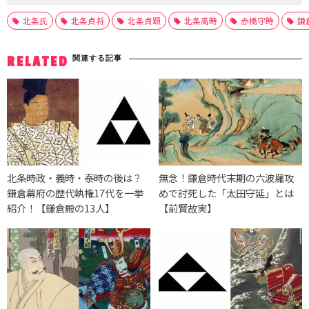
北条氏
北条貞将
北条貞顕
北条高時
赤橋守時
鎌
関連する記事
RELATED
北条時政・義時・泰時の後は？
無念！鎌倉時代末期の六波羅攻
鎌倉幕府の歴代執権17代を一挙
めで討死した「太田守延」とは
紹介！【鎌倉殿の13人】
【前賢故実】