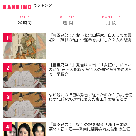
ランキング
RANKING
DAILY
WEEKLY
MONTHLY
24時間
週 間
月 間
『豊臣兄弟！』お市と柴田勝家、自刃しての最
1
期と「辞世の句」…運命を共にした２人の悲劇
【豊臣兄弟！】秀吉は本当に「女狂い」だった
2
のか？ 天下人を彩った11人の側室たちを時系列
で一挙紹介
なぜ浅井の旧臣は秀吉に従ったのか？ 武力を使
3
わず“自分の味方”に変えた裏工作の技法とは
『豊臣兄弟！』後半の鍵を握る「浅井三姉妹」
4
茶々・初・江——秀吉に翻弄された波乱の生涯