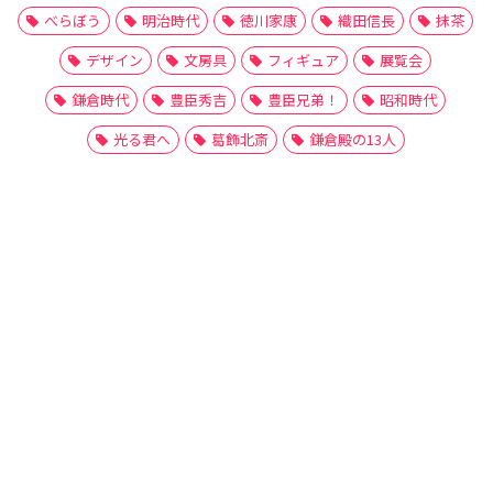
べらぼう
明治時代
徳川家康
織田信長
抹茶
デザイン
文房具
フィギュア
展覧会
鎌倉時代
豊臣秀吉
豊臣兄弟！
昭和時代
光る君へ
葛飾北斎
鎌倉殿の13人