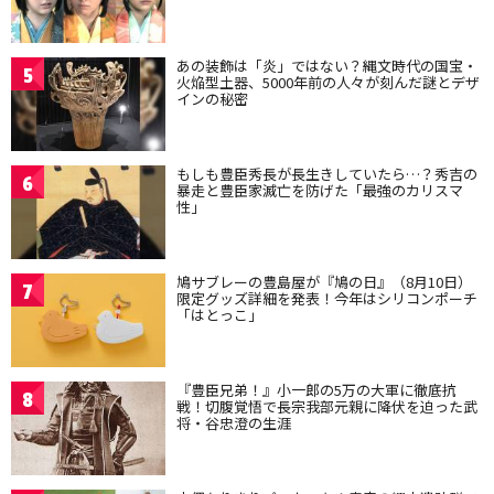
あの装飾は「炎」ではない？縄文時代の国宝・
5
火焔型土器、5000年前の人々が刻んだ謎とデザ
インの秘密
もしも豊臣秀長が長生きしていたら…？秀吉の
6
暴走と豊臣家滅亡を防げた「最強のカリスマ
性」
鳩サブレーの豊島屋が『鳩の日』（8月10日）
7
限定グッズ詳細を発表！今年はシリコンポーチ
「はとっこ」
『豊臣兄弟！』小一郎の5万の大軍に徹底抗
8
戦！切腹覚悟で長宗我部元親に降伏を迫った武
将・谷忠澄の生涯