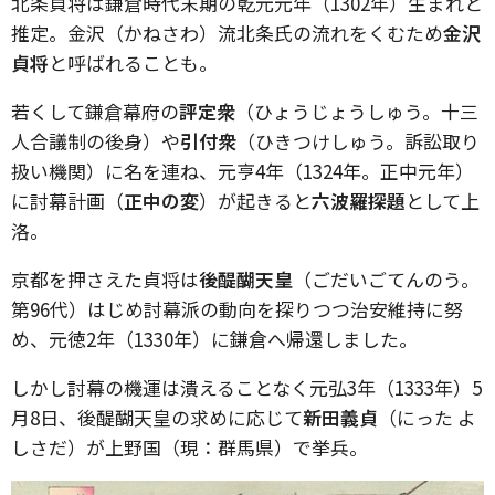
北条貞将は鎌倉時代末期の乾元元年（1302年）生まれと
推定。金沢（かねさわ）流北条氏の流れをくむため
金沢
貞将
と呼ばれることも。
若くして鎌倉幕府の
評定衆
（ひょうじょうしゅう。十三
人合議制の後身）や
引付衆
（ひきつけしゅう。訴訟取り
扱い機関）に名を連ね、元亨4年（1324年。正中元年）
に討幕計画（
正中の変
）が起きると
六波羅探題
として上
洛。
京都を押さえた貞将は
後醍醐天皇
（ごだいごてんのう。
第96代）はじめ討幕派の動向を探りつつ治安維持に努
め、元徳2年（1330年）に鎌倉へ帰還しました。
しかし討幕の機運は潰えることなく元弘3年（1333年）5
月8日、後醍醐天皇の求めに応じて
新田義貞
（にった よ
しさだ）が上野国（現：群馬県）で挙兵。