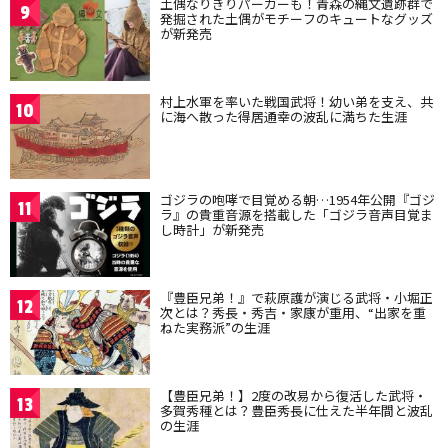
土偶なりきりパーカーも！青森の縄文遺跡群で
9
発掘された土偶がモチーフのキュートなグッズ
が新発売
村上水軍を率いた戦国武将！幼い弟を支え、共
10
に海へ散った得居通幸の波乱に満ちた生涯
ゴジラの咆哮で目覚める朝…1954年公開『ゴジ
11
ラ』の貴重音源を搭載した「ゴジラ音声目覚ま
し時計」が新発売
『豊臣兄弟！』で萩原護が演じる武将・小堀正
12
次とは？秀長・秀吉・家康が重用、“出家を重
ねた実務派”の生涯
【豊臣兄弟！】2度の改易から復活した武将・
13
多賀秀種とは？豊臣秀長に仕えた半年間と波乱
の生涯