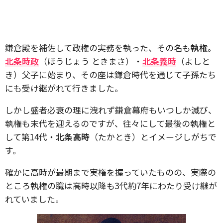
鎌倉殿を補佐して政権の実務を執った、その名も
執権
。
北条時政
（ほうじょう ときまさ）・
北条義時
（よしと
き）父子に始まり、その座は鎌倉時代を通じて子孫たち
にも受け継がれて行きました。
しかし盛者必衰の理に洩れず鎌倉幕府もいつしか滅び、
執権も末代を迎えるのですが、往々にして最後の執権と
して第14代・
北条高時
（たかとき）とイメージしがちで
す。
確かに高時が最期まで実権を握っていたものの、実際の
ところ執権の職は高時以降も3代約7年にわたり受け継が
れていました。