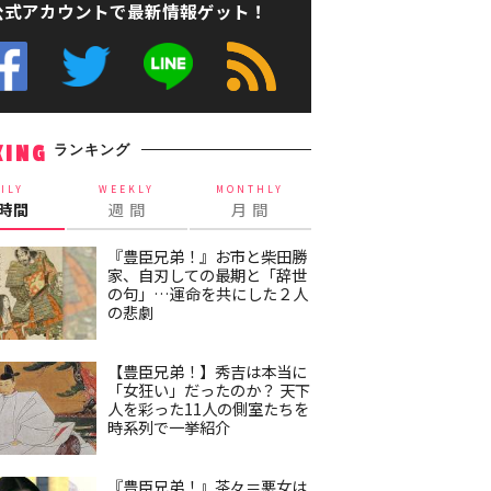
公式アカウントで最新情報ゲット！
ランキング
KING
ILY
WEEKLY
MONTHLY
4時間
週 間
月 間
『豊臣兄弟！』お市と柴田勝
家、自刃しての最期と「辞世
の句」…運命を共にした２人
の悲劇
【豊臣兄弟！】秀吉は本当に
「女狂い」だったのか？ 天下
人を彩った11人の側室たちを
時系列で一挙紹介
『豊臣兄弟！』茶々＝悪女は