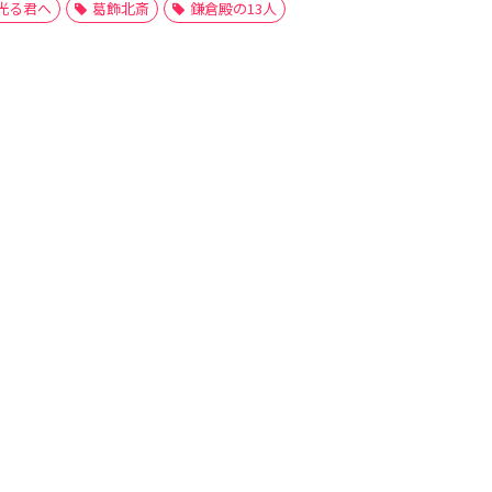
光る君へ
葛飾北斎
鎌倉殿の13人