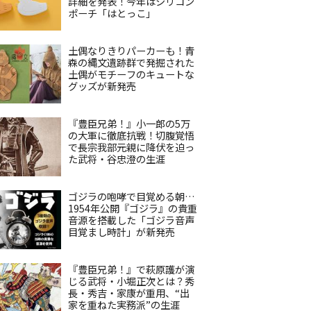
詳細を発表！今年はシリコン
ポーチ「はとっこ」
土偶なりきりパーカーも！青
森の縄文遺跡群で発掘された
土偶がモチーフのキュートな
グッズが新発売
『豊臣兄弟！』小一郎の5万
の大軍に徹底抗戦！切腹覚悟
で長宗我部元親に降伏を迫っ
た武将・谷忠澄の生涯
ゴジラの咆哮で目覚める朝…
1954年公開『ゴジラ』の貴重
音源を搭載した「ゴジラ音声
目覚まし時計」が新発売
『豊臣兄弟！』で萩原護が演
じる武将・小堀正次とは？秀
長・秀吉・家康が重用、“出
家を重ねた実務派”の生涯