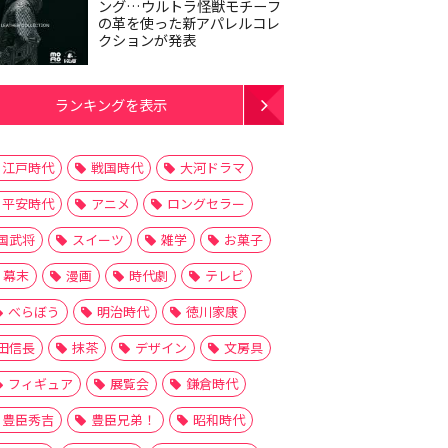
ング…ウルトラ怪獣モチーフ
の革を使った新アパレルコレ
クションが発表
ランキングを表示
江戸時代
戦国時代
大河ドラマ
平安時代
アニメ
ロングセラー
国武将
スイーツ
雑学
お菓子
幕末
漫画
時代劇
テレビ
べらぼう
明治時代
徳川家康
田信長
抹茶
デザイン
文房具
フィギュア
展覧会
鎌倉時代
豊臣秀吉
豊臣兄弟！
昭和時代