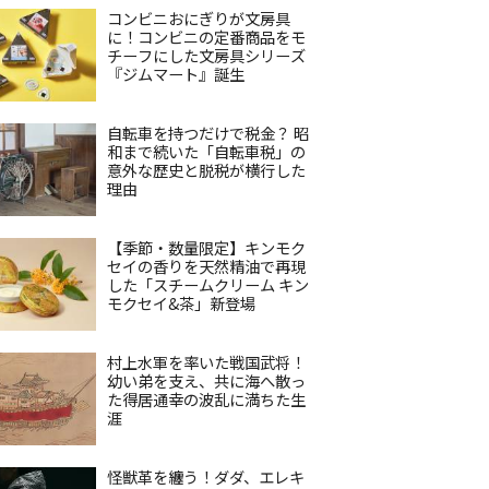
コンビニおにぎりが文房具
に！コンビニの定番商品をモ
チーフにした文房具シリーズ
『ジムマート』誕生
自転車を持つだけで税金？ 昭
和まで続いた「自転車税」の
意外な歴史と脱税が横行した
理由
【季節・数量限定】キンモク
セイの香りを天然精油で再現
した「スチームクリーム キン
モクセイ&茶」新登場
村上水軍を率いた戦国武将！
幼い弟を支え、共に海へ散っ
た得居通幸の波乱に満ちた生
涯
怪獣革を纏う！ダダ、エレキ