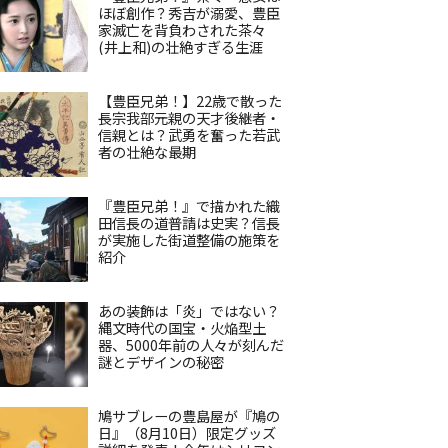
ほぼ創作？秀吉が溺愛、豊臣
家滅亡を背負わされた茶々
(井上和)の壮絶すぎる生涯
【豊臣兄弟！】22歳で散った
長宗我部元親の天才後継者・
信親とは？武勇を奮った若武
者の壮絶な最期
『豊臣兄弟！』で描かれた織
田信長の道普請は史実？信長
が実施した街道整備の施策を
紹介
あの装飾は「炎」ではない？
縄文時代の国宝・火焔型土
器、5000年前の人々が刻んだ
謎とデザインの秘密
鳩サブレーの豊島屋が『鳩の
日』（8月10日）限定グッズ