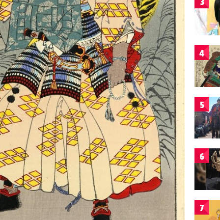
3
4
5
6
7