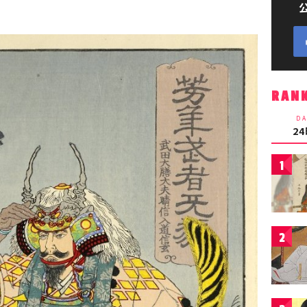
RAN
DA
2
1
2