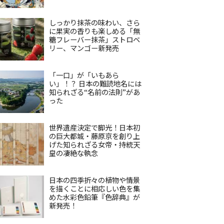
しっかり抹茶の味わい、さら
に果実の香りも楽しめる「無
糖フレーバー抹茶」ストロベ
リー、マンゴー新発売
「一口」が「いもあら
い」！？ 日本の難読地名には
知られざる“名前の法則”があ
った
世界遺産決定で脚光！日本初
の巨大都城・藤原京を創り上
げた知られざる女帝・持統天
皇の凄絶な執念
日本の四季折々の植物や情景
を描くことに相応しい色を集
めた水彩色鉛筆『色辞典』が
新発売！