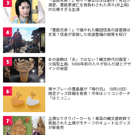
『豊臣兄弟！』茶々＝悪女はほぼ創作？秀吉が
3
溺愛、豊臣家滅亡を背負わされた茶々(井上和)
の壮絶すぎる生涯
『豊臣兄弟！』で描かれた織田信長の道普請は
4
史実？信長が実施した街道整備の施策を紹介
あの装飾は「炎」ではない？縄文時代の国宝・
5
火焔型土器、5000年前の人々が刻んだ謎とデザ
インの秘密
鳩サブレーの豊島屋が『鳩の日』（8月10日）
6
限定グッズ詳細を発表！今年はシリコンポーチ
「はとっこ」
土偶なりきりパーカーも！青森の縄文遺跡群で
7
発掘された土偶がモチーフのキュートなグッズ
が新発売