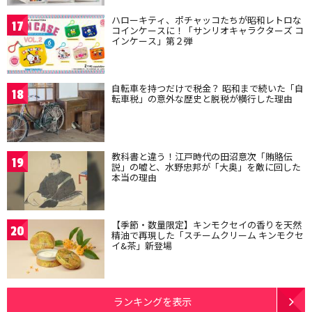
ハローキティ、ポチャッコたちが昭和レトロな
17
コインケースに！「サンリオキャラクターズ コ
インケース」第２弾
自転車を持つだけで税金？ 昭和まで続いた「自
18
転車税」の意外な歴史と脱税が横行した理由
教科書と違う！江戸時代の田沼意次「賄賂伝
19
説」の嘘と、水野忠邦が「大奥」を敵に回した
本当の理由
【季節・数量限定】キンモクセイの香りを天然
20
精油で再現した「スチームクリーム キンモクセ
イ&茶」新登場
ランキングを表示