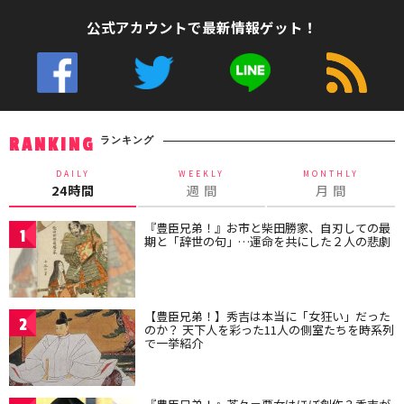
公式アカウントで最新情報ゲット！
ランキング
RANKING
DAILY
WEEKLY
MONTHLY
24時間
週 間
月 間
『豊臣兄弟！』お市と柴田勝家、自刃しての最
1
期と「辞世の句」…運命を共にした２人の悲劇
【豊臣兄弟！】秀吉は本当に「女狂い」だった
2
のか？ 天下人を彩った11人の側室たちを時系列
で一挙紹介