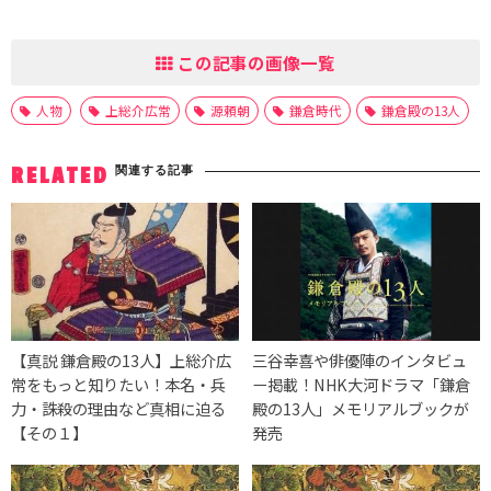
この記事の画像一覧
人物
上総介広常
源頼朝
鎌倉時代
鎌倉殿の13人
関連する記事
RELATED
【真説 鎌倉殿の13人】上総介広
三谷幸喜や俳優陣のインタビュ
常をもっと知りたい！本名・兵
ー掲載！NHK大河ドラマ「鎌倉
力・誅殺の理由など真相に迫る
殿の13人」メモリアルブックが
【その１】
発売