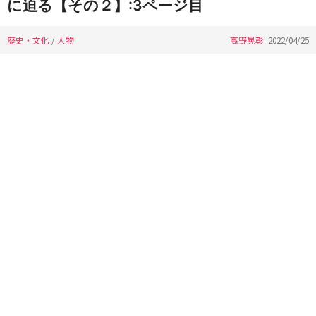
に迫る【その２】:3ページ目
歴史・文化
/
人物
高野晃彰
2022/04/25