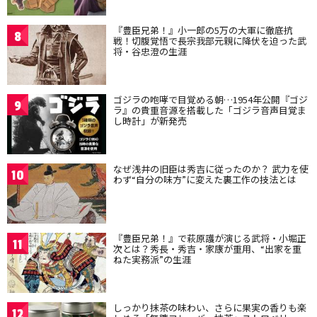
『豊臣兄弟！』小一郎の5万の大軍に徹底抗
8
戦！切腹覚悟で長宗我部元親に降伏を迫った武
将・谷忠澄の生涯
ゴジラの咆哮で目覚める朝…1954年公開『ゴジ
9
ラ』の貴重音源を搭載した「ゴジラ音声目覚ま
し時計」が新発売
なぜ浅井の旧臣は秀吉に従ったのか？ 武力を使
10
わず“自分の味方”に変えた裏工作の技法とは
『豊臣兄弟！』で萩原護が演じる武将・小堀正
11
次とは？秀長・秀吉・家康が重用、“出家を重
ねた実務派”の生涯
しっかり抹茶の味わい、さらに果実の香りも楽
12