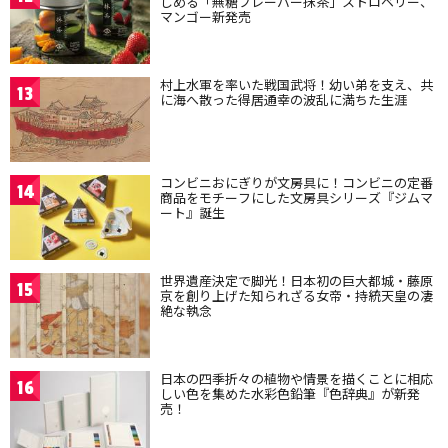
しめる「無糖フレーバー抹茶」ストロベリー、
マンゴー新発売
村上水軍を率いた戦国武将！幼い弟を支え、共
13
に海へ散った得居通幸の波乱に満ちた生涯
コンビニおにぎりが文房具に！コンビニの定番
14
商品をモチーフにした文房具シリーズ『ジムマ
ート』誕生
世界遺産決定で脚光！日本初の巨大都城・藤原
15
京を創り上げた知られざる女帝・持統天皇の凄
絶な執念
日本の四季折々の植物や情景を描くことに相応
16
しい色を集めた水彩色鉛筆『色辞典』が新発
売！