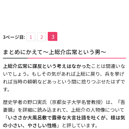
3
3ページ目:
1
2
まとめにかえて～上総介広常という男～
上総介広常に謀反という考えはなかった
ことは間違いな
いでしょう。もしその気があれば上総に戻り、兵を挙げ
れば当時の頼朝などあっという間に捻りつぶせたはずで
す。
歴史学者の野口実氏（京都女子大学名誉教授）は、『吾
妻鏡』を詳細に読み込まれて、上総介の人物像について
「
いささか大風呂敷で露骨な大言壮語を吐くが、根は気
の小さい、やさしい性格
」と評しています。