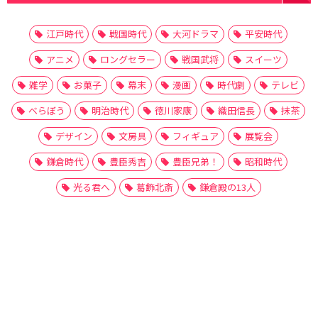
江戸時代
戦国時代
大河ドラマ
平安時代
アニメ
ロングセラー
戦国武将
スイーツ
雑学
お菓子
幕末
漫画
時代劇
テレビ
べらぼう
明治時代
徳川家康
織田信長
抹茶
デザイン
文房具
フィギュア
展覧会
鎌倉時代
豊臣秀吉
豊臣兄弟！
昭和時代
光る君へ
葛飾北斎
鎌倉殿の13人