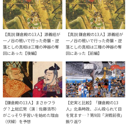
【真説 鎌倉殿の13人】源義経が
【真説 鎌倉殿の13人】源義経が
一ノ谷の戦いで行った奇襲・逆
一ノ谷の戦いで行った奇襲・逆
落としの真相は三種の神器の奪
落としの真相は三種の神器の奪
回にあった【後編】
回にあった【前編】
【鎌倉殿の13人】まさかフラ
【史実と比較】「鎌倉殿の13
グ？上総広常（演：佐藤浩市）
人」北条時政、ぶん殴られて目
がこっそり手習いを始めた理由
を覚ます…？第9回「決戦前夜」
（伏線）を予想
振り返り