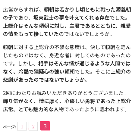
広常からすれば、
頼朝は若かりし頃ともに戦った源義朝
の子
であり、
坂東武士の夢を叶えてくれる存在
でした。
上総介はそんな頼朝に対し、主君であるとともに、親愛
の情をもって接していた
のではないでしょうか。
頼朝に対する上総介の不躾な態度は、決して頼朝を軽ん
じたものではなく、身近な者に対してのものであったの
です。しかし、
相手はそんな情が通じるような人間では
なく、
冷酷で猜疑心の強い頼朝
でした。そこに
上総介の
悲劇があったのではないでしょうか
。
2回にわたりお読みいただきありがとうございました。
飾り気がなく、情に厚く、心優しい勇将であった上総介
広常
。
とても魅力的な人物
であったように思われます。
3
1
2
ページ: