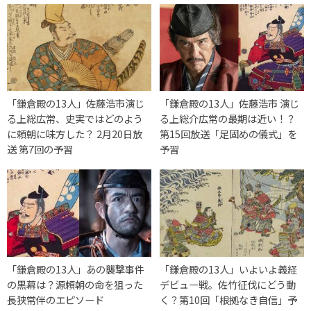
「鎌倉殿の13人」佐藤浩市演じ
「鎌倉殿の13人」佐藤浩市 演じ
る上総広常、史実ではどのよう
る上総介広常の最期は近い！？
に頼朝に味方した？ 2月20日放
第15回放送「足固めの儀式」を
送 第7回の予習
予習
「鎌倉殿の13人」あの襲撃事件
「鎌倉殿の13人」いよいよ義経
の黒幕は？源頼朝の命を狙った
デビュー戦。佐竹征伐にどう動
長狭常伴のエピソード
く？第10回「根拠なき自信」予