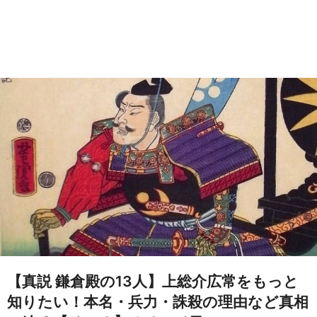
【真説 鎌倉殿の13人】上総介広常をもっと
知りたい！本名・兵力・誅殺の理由など真相