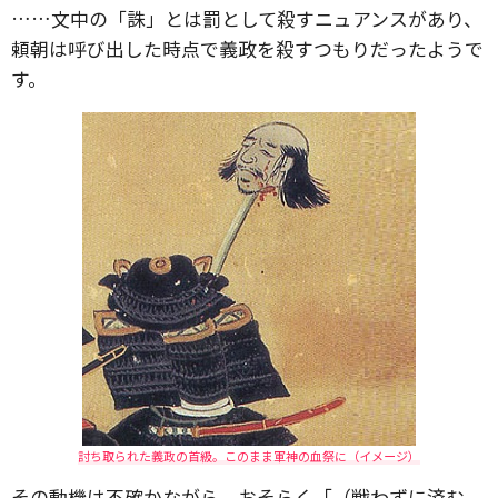
……文中の「誅」とは罰として殺すニュアンスがあり、
頼朝は呼び出した時点で義政を殺すつもりだったようで
す。
討ち取られた義政の首級。このまま軍神の血祭に（イメージ）
その動機は不確かながら、おそらく「（戦わずに済む