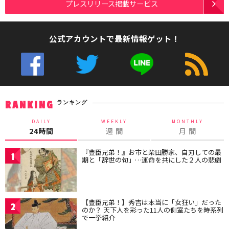
プレスリリース掲載サービス
公式アカウントで最新情報ゲット！
ランキング
RANKING
DAILY
WEEKLY
MONTHLY
24時間
週 間
月 間
『豊臣兄弟！』お市と柴田勝家、自刃しての最
1
期と「辞世の句」…運命を共にした２人の悲劇
【豊臣兄弟！】秀吉は本当に「女狂い」だった
2
のか？ 天下人を彩った11人の側室たちを時系列
で一挙紹介