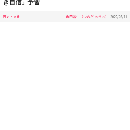
き自信」予習
歴史・文化
角田晶生（つのだ あきお）
2022/03/11