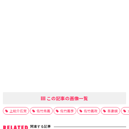
この記事の画像一覧
上総介広常
佐竹秀義
佐竹義季
佐竹義政
吾妻鏡
関連する記事
RELATED