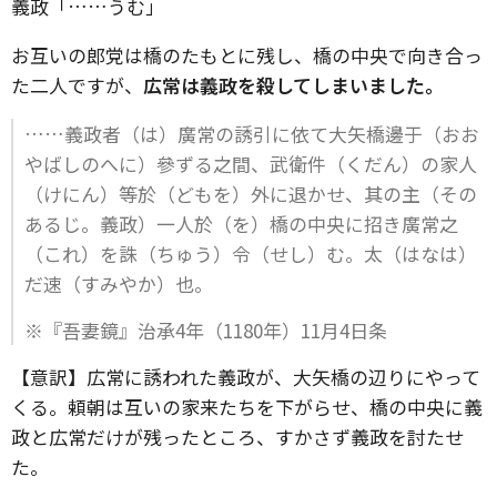
義政「……うむ」
お互いの郎党は橋のたもとに残し、橋の中央で向き合っ
た二人ですが、
広常は義政を殺してしまいました。
……義政者（は）廣常の誘引に依て大矢橋邊于（おお
やばしのへに）參ずる之間、武衛件（くだん）の家人
（けにん）等於（どもを）外に退かせ、其の主（その
あるじ。義政）一人於（を）橋の中央に招き廣常之
（これ）を誅（ちゅう）令（せし）む。太（はなは）
だ速（すみやか）也。
※『吾妻鏡』治承4年（1180年）11月4日条
【意訳】広常に誘われた義政が、大矢橋の辺りにやって
くる。頼朝は互いの家来たちを下がらせ、橋の中央に義
政と広常だけが残ったところ、すかさず義政を討たせ
た。