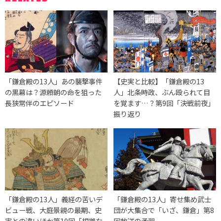
「鎌倉殿の13人」あの襲撃事件
【史実と比較】「鎌倉殿の13
の黒幕は？源頼朝の命を狙った
人」北条時政、ぶん殴られて目
長狭常伴のエピソード
を覚ます…？第9回「決戦前夜」
振り返り
「鎌倉殿の13人」義経の苦いデ
「鎌倉殿の13人」寄せ集め武士
ビュー戦、大庭景親の最期、史
団が大集合で「いざ、鎌倉」第8
実との違いほか第10回「根拠な
回放送の予習