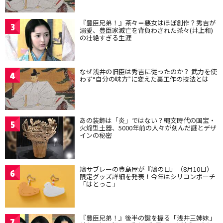
『豊臣兄弟！』茶々＝悪女はほぼ創作？秀吉が
3
溺愛、豊臣家滅亡を背負わされた茶々(井上和)
の壮絶すぎる生涯
なぜ浅井の旧臣は秀吉に従ったのか？ 武力を使
4
わず“自分の味方”に変えた裏工作の技法とは
あの装飾は「炎」ではない？縄文時代の国宝・
5
火焔型土器、5000年前の人々が刻んだ謎とデザ
インの秘密
鳩サブレーの豊島屋が『鳩の日』（8月10日）
6
限定グッズ詳細を発表！今年はシリコンポーチ
「はとっこ」
『豊臣兄弟！』後半の鍵を握る「浅井三姉妹」
7