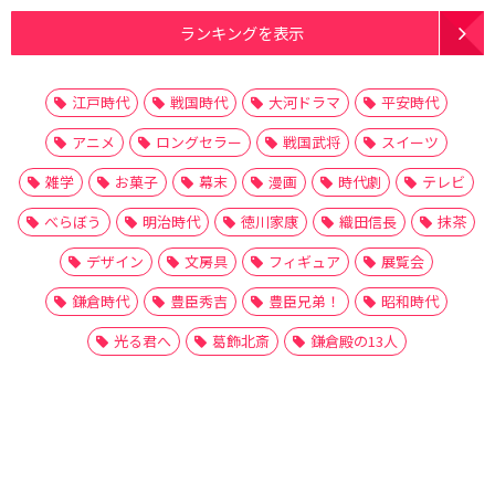
ランキングを表示
江戸時代
戦国時代
大河ドラマ
平安時代
アニメ
ロングセラー
戦国武将
スイーツ
雑学
お菓子
幕末
漫画
時代劇
テレビ
べらぼう
明治時代
徳川家康
織田信長
抹茶
デザイン
文房具
フィギュア
展覧会
鎌倉時代
豊臣秀吉
豊臣兄弟！
昭和時代
光る君へ
葛飾北斎
鎌倉殿の13人