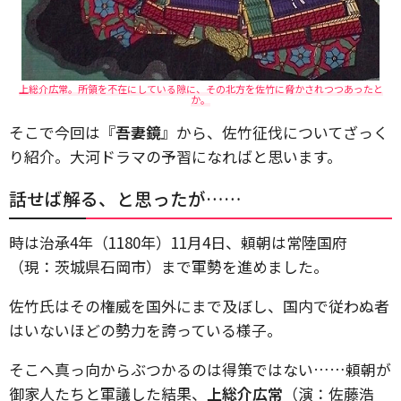
上総介広常。所領を不在にしている隙に、その北方を佐竹に脅かされつつあったと
か。
そこで今回は『
吾妻鏡
』から、佐竹征伐についてざっく
り紹介。大河ドラマの予習になればと思います。
話せば解る、と思ったが……
時は治承4年（1180年）11月4日、頼朝は常陸国府
（現：茨城県石岡市）まで軍勢を進めました。
佐竹氏はその権威を国外にまで及ぼし、国内で従わぬ者
はいないほどの勢力を誇っている様子。
そこへ真っ向からぶつかるのは得策ではない……頼朝が
御家人たちと軍議した結果、
上総介広常
（演：佐藤浩