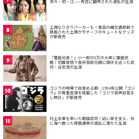
茶々・初・江——秀吉に翻弄された波乱の生涯
土偶なりきりパーカーも！青森の縄文遺跡群で
8
発掘された土偶がモチーフのキュートなグッズ
が新発売
『豊臣兄弟！』小一郎の5万の大軍に徹底抗
9
戦！切腹覚悟で長宗我部元親に降伏を迫った武
将・谷忠澄の生涯
ゴジラの咆哮で目覚める朝…1954年公開『ゴジ
10
ラ』の貴重音源を搭載した「ゴジラ音声目覚ま
し時計」が新発売
村上水軍を率いた戦国武将！幼い弟を支え、共
11
に海へ散った得居通幸の波乱に満ちた生涯