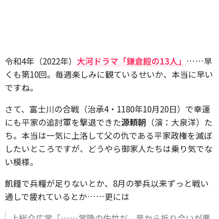
令和4年（2022年）
大河ドラマ「鎌倉殿の13人」
……早
くも第10回。毎週楽しみに観ているせいか、本当に早い
ですね。
さて、富士川の合戦（治承4・1180年10月20日）で幸運
にも平家の追討軍を撃退できた
源頼朝
（演：大泉洋）た
ち。本当は一気に上洛して父の仇である平家政権を滅ぼ
したいところですが、どうやら御家人たちは乗り気でな
い模様。
飢饉で兵糧が足りないとか、8月の挙兵以来ずっと戦い
通しで疲れているとか……更には
上総介広常「……常陸の佐竹だ。昔から折り合いが悪