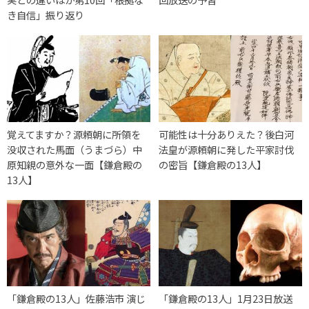
き自信」振り返り
覚えてますか？源頼朝に所領を
可能性は十分ありえた？後白河
没収された馬面（うまづら）中
法皇が源頼朝に発した平家討伐
原知親の意外な一面【鎌倉殿の
の密旨【鎌倉殿の13人】
13人】
「鎌倉殿の13人」佐藤浩市 演じ
「鎌倉殿の13人」1月23日放送