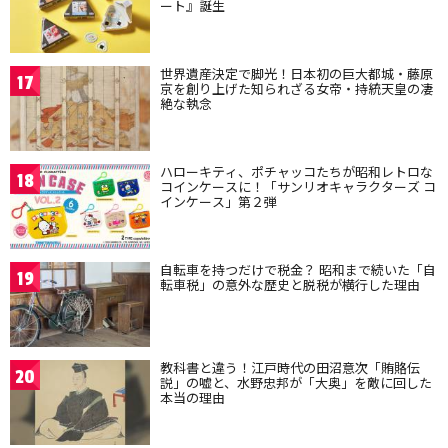
ート』誕生
世界遺産決定で脚光！日本初の巨大都城・藤原
17
京を創り上げた知られざる女帝・持統天皇の凄
絶な執念
ハローキティ、ポチャッコたちが昭和レトロな
18
コインケースに！「サンリオキャラクターズ コ
インケース」第２弾
自転車を持つだけで税金？ 昭和まで続いた「自
19
転車税」の意外な歴史と脱税が横行した理由
教科書と違う！江戸時代の田沼意次「賄賂伝
20
説」の嘘と、水野忠邦が「大奥」を敵に回した
本当の理由