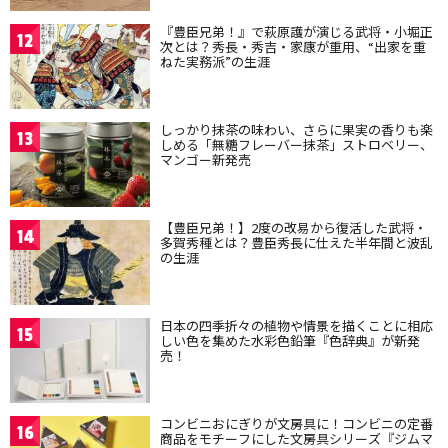
『豊臣兄弟！』で萩原護が演じる武将・小堀正
12
次とは？秀長・秀吉・家康が重用、“出家を重
ねた実務派”の生涯
しっかり抹茶の味わい、さらに果実の香りも楽
13
しめる「無糖フレーバー抹茶」ストロベリー、
マンゴー新発売
【豊臣兄弟！】2度の改易から復活した武将・
14
多賀秀種とは？豊臣秀長に仕えた半年間と波乱
の生涯
日本の四季折々の植物や情景を描くことに相応
15
しい色を集めた水彩色鉛筆『色辞典』が新発
売！
コンビニおにぎりが文房具に！コンビニの定番
16
商品をモチーフにした文房具シリーズ『ジムマ