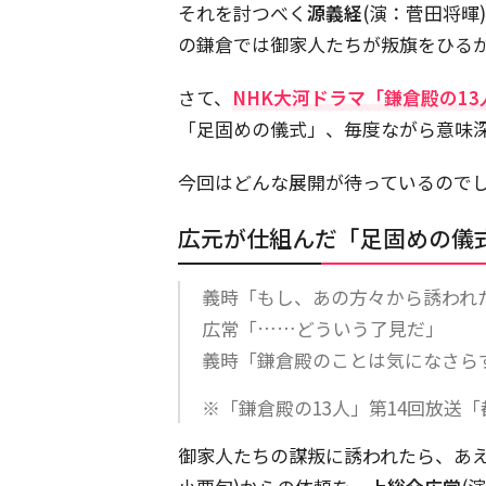
それを討つべく
源義経
(演：菅田将暉
の鎌倉では御家人たちが叛旗をひる
さて、
NHK大河ドラマ「鎌倉殿の13
「足固めの儀式」、毎度ながら意味
今回はどんな展開が待っているので
広元が仕組んだ「足固めの儀
義時「もし、あの方々から誘われ
広常「……どういう了見だ」
義時「鎌倉殿のことは気になさら
※「鎌倉殿の13人」第14回放送
御家人たちの謀叛に誘われたら、あ