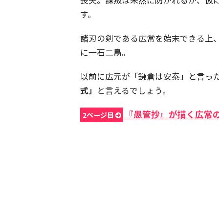
す。
諸刃の剣である広常を始末できる上
に一石二鳥。
以前に広元が「鎌倉は安泰」と言っ
式」
と言えるでしょう。
『愚管抄』が描く広常
2ページ目