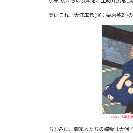
小栗旬)からの依頼を、
上総介広常
(
実はこれ、
大江広元
(演：栗原英雄)
かねて広常を
ちなみに、御家人たちの謀叛は大河