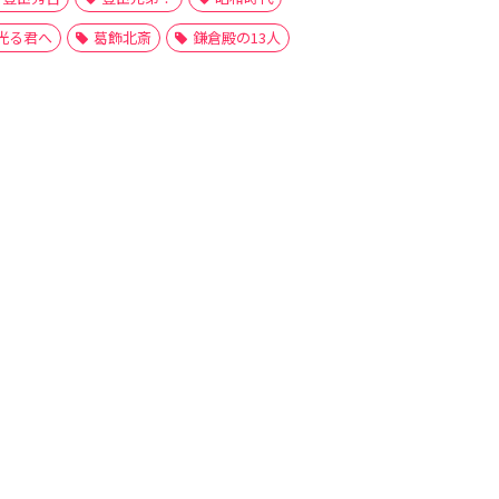
光る君へ
葛飾北斎
鎌倉殿の13人