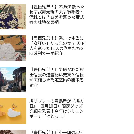
【豊臣兄弟！】22歳で散った
長宗我部元親の天才後継者・
信親とは？武勇を奮った若武
者の壮絶な最期
【豊臣兄弟！】秀吉は本当に
「女狂い」だったのか？ 天下
人を彩った11人の側室たちを
時系列で一挙紹介
『豊臣兄弟！』で描かれた織
田信長の道普請は史実？信長
が実施した街道整備の施策を
紹介
鳩サブレーの豊島屋が『鳩の
日』（8月10日）限定グッズ
詳細を発表！今年はシリコン
ポーチ「はとっこ」
『豊臣兄弟！』小一郎の5万