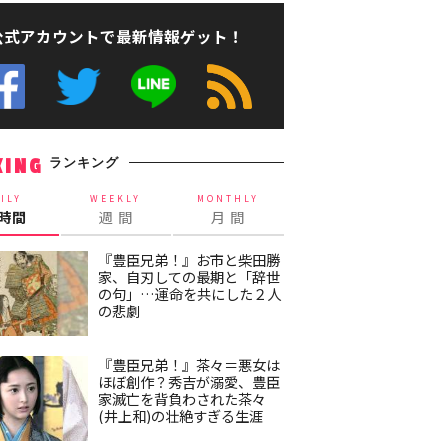
公式アカウントで最新情報ゲット！
ランキング
KING
ILY
WEEKLY
MONTHLY
4時間
週 間
月 間
『豊臣兄弟！』お市と柴田勝
家、自刃しての最期と「辞世
の句」…運命を共にした２人
の悲劇
『豊臣兄弟！』茶々＝悪女は
ほぼ創作？秀吉が溺愛、豊臣
家滅亡を背負わされた茶々
(井上和)の壮絶すぎる生涯