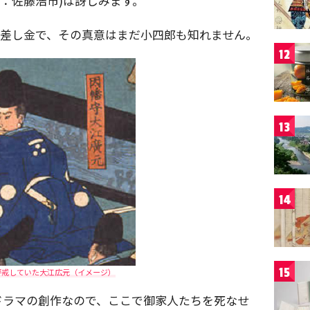
演：佐藤浩市)は訝しみます。
の差し金で、その真意はまだ小四郎も知れません。
12
13
14
15
警戒していた大江広元（イメージ）
ドラマの創作なので、ここで御家人たちを死なせ