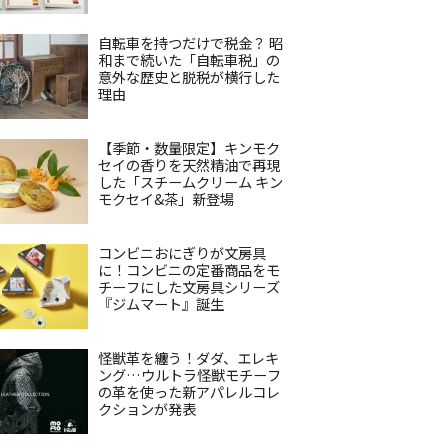
自転車を持つだけで税金？ 昭
和まで続いた「自転車税」の
意外な歴史と脱税が横行した
理由
【季節・数量限定】キンモク
セイの香りを天然精油で再現
した「スチームクリーム キン
モクセイ&茶」新登場
コンビニおにぎりが文房具
に！コンビニの定番商品をモ
チーフにした文房具シリーズ
『ジムマート』誕生
怪獣革を纏う！ダダ、エレキ
ング…ウルトラ怪獣モチーフ
の革を使った新アパレルコレ
クションが発表