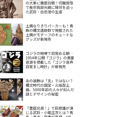
の大軍に徹底抗戦！切腹覚悟
で長宗我部元親に降伏を迫っ
た武将・谷忠澄の生涯
土偶なりきりパーカーも！青
森の縄文遺跡群で発掘された
土偶がモチーフのキュートな
グッズが新発売
ゴジラの咆哮で目覚める朝…
1954年公開『ゴジラ』の貴重
音源を搭載した「ゴジラ音声
目覚まし時計」が新発売
あの装飾は「炎」ではない？
縄文時代の国宝・火焔型土
器、5000年前の人々が刻んだ
謎とデザインの秘密
『豊臣兄弟！』で萩原護が演
じる武将・小堀正次とは？秀
長・秀吉・家康が重用、“出