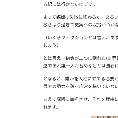
る訳には行かないはずです。
よって謀叛は失敗に終わるか、ある
散らばり過ぎて史実への収拾がつか
（いくらフィクションとは言え、あ
しょう）
とは言え「鎌倉が二つに割れた(※第
遂であれ誰一人お咎めなしとは流石
となると、誰かを人柱に立てる必要
最大の勢力を誇る広常を措いていな
あえて謀叛に加担させ、それを理由
れます。