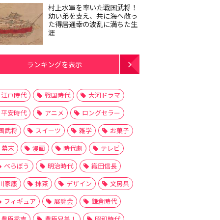
村上水軍を率いた戦国武将！
幼い弟を支え、共に海へ散っ
た得居通幸の波乱に満ちた生
涯
ランキングを表示
江戸時代
戦国時代
大河ドラマ
平安時代
アニメ
ロングセラー
国武将
スイーツ
雑学
お菓子
幕末
漫画
時代劇
テレビ
べらぼう
明治時代
織田信長
川家康
抹茶
デザイン
文房具
フィギュア
展覧会
鎌倉時代
豊臣秀吉
豊臣兄弟！
昭和時代