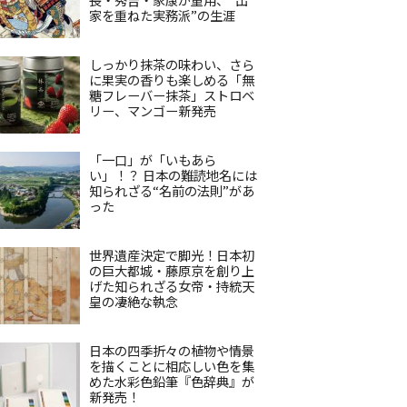
家を重ねた実務派”の生涯
しっかり抹茶の味わい、さら
に果実の香りも楽しめる「無
糖フレーバー抹茶」ストロベ
リー、マンゴー新発売
「一口」が「いもあら
い」！？ 日本の難読地名には
知られざる“名前の法則”があ
った
世界遺産決定で脚光！日本初
の巨大都城・藤原京を創り上
げた知られざる女帝・持統天
皇の凄絶な執念
日本の四季折々の植物や情景
を描くことに相応しい色を集
めた水彩色鉛筆『色辞典』が
新発売！