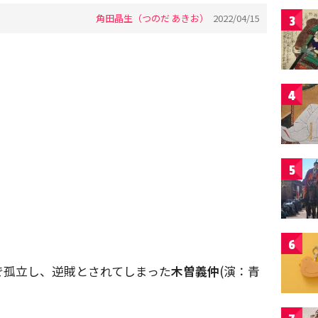
角田晶生（つのだ あきお）
2022/04/15
3
4
5
6
で孤立し、逆賊とされてしまった
木曽義仲
(演：青