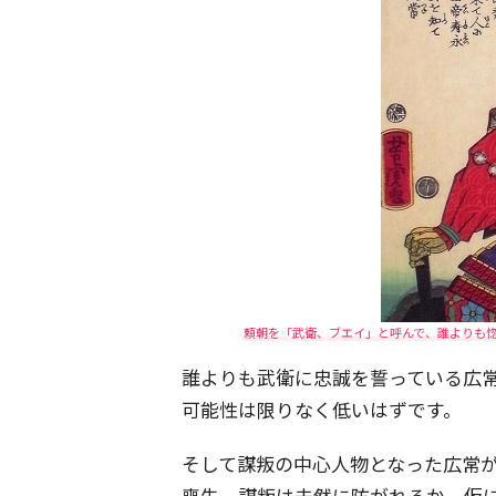
頼朝を「武衛、ブエイ」と呼んで、誰よりも
誰よりも武衛に忠誠を誓っている広
可能性は限りなく低いはずです。
そして謀叛の中心人物となった広常
喪失。謀叛は未然に防がれるか、仮