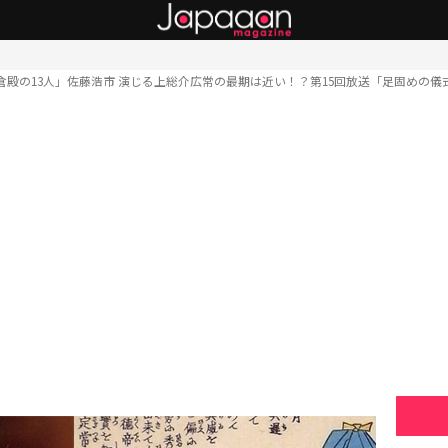
倉殿の13人」佐藤浩市 演じる上総介広常の最期は近い！？第15回放送「足固めの儀