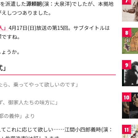
7
)を派遣した
源頼朝
(演：大泉洋)でしたが、本拠地
がえしつつありました。
人」
4月17日(日)放送の第15回。サブタイトルは
8
深ですね。
しょうか。
9
式」
たら、乗ってやって欲しいのです」
10
ず、御家人たちの味方に」
「都の義仲」より
えてこれに応じて欲しい……江間小四郎義時(演：
11