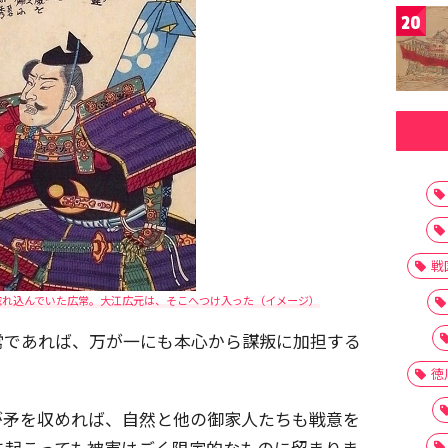
20
戦
惚れ込んでいた広常。大江広元は、そこへつけ入った（イメージ）
常であれば、万が一にも本心から謀叛に加担する
徳
が矛を収めれば、自然と他の御家人たちも戦意を
に起こっても被害はごく限定的なものに留まりま