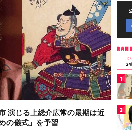
RAN
DA
2
1
2
市 演じる上総介広常の最期は近
固めの儀式」を予習