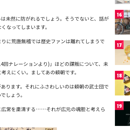
16
いは未然に防がれるでしょう。そうでないと、話が
なくなってしまいます。
まりに荒唐無稽では歴史ファンは離れてしまうで
17
14回ナレーションより)」ほどの謀叛について、未
に考えにくい。ましてあの頼朝です。
18
があります。それにふさわしいのは頼朝の武士団で
いでしょう。
19
に広常を粛清する……それが広元の魂胆と考えら