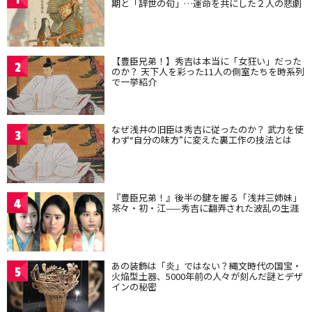
期と「辞世の句」…運命を共にした２人の悲劇
【豊臣兄弟！】秀吉は本当に「女狂い」だった
2
のか？ 天下人を彩った11人の側室たちを時系列
で一挙紹介
なぜ浅井の旧臣は秀吉に従ったのか？ 武力を使
3
わず“自分の味方”に変えた裏工作の技法とは
『豊臣兄弟！』後半の鍵を握る「浅井三姉妹」
4
茶々・初・江——秀吉に翻弄された波乱の生涯
あの装飾は「炎」ではない？縄文時代の国宝・
5
火焔型土器、5000年前の人々が刻んだ謎とデザ
インの秘密