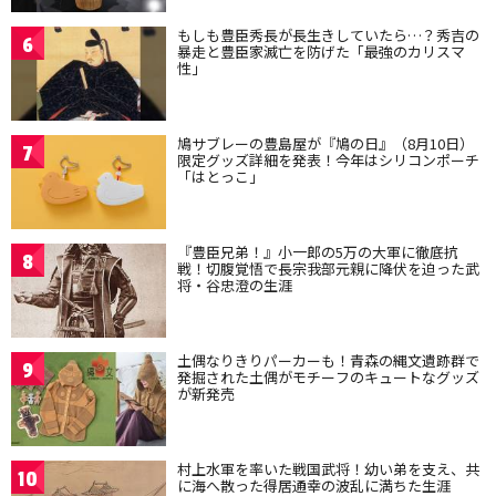
もしも豊臣秀長が長生きしていたら…？秀吉の
6
暴走と豊臣家滅亡を防げた「最強のカリスマ
性」
鳩サブレーの豊島屋が『鳩の日』（8月10日）
7
限定グッズ詳細を発表！今年はシリコンポーチ
「はとっこ」
『豊臣兄弟！』小一郎の5万の大軍に徹底抗
8
戦！切腹覚悟で長宗我部元親に降伏を迫った武
将・谷忠澄の生涯
土偶なりきりパーカーも！青森の縄文遺跡群で
9
発掘された土偶がモチーフのキュートなグッズ
が新発売
村上水軍を率いた戦国武将！幼い弟を支え、共
10
に海へ散った得居通幸の波乱に満ちた生涯