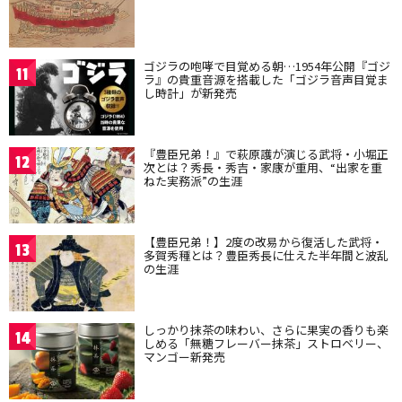
ゴジラの咆哮で目覚める朝…1954年公開『ゴジ
11
ラ』の貴重音源を搭載した「ゴジラ音声目覚ま
し時計」が新発売
『豊臣兄弟！』で萩原護が演じる武将・小堀正
12
次とは？秀長・秀吉・家康が重用、“出家を重
ねた実務派”の生涯
【豊臣兄弟！】2度の改易から復活した武将・
13
多賀秀種とは？豊臣秀長に仕えた半年間と波乱
の生涯
しっかり抹茶の味わい、さらに果実の香りも楽
14
しめる「無糖フレーバー抹茶」ストロベリー、
マンゴー新発売