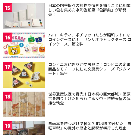
日本の四季折々の植物や情景を描くことに相応
15
しい色を集めた水彩色鉛筆『色辞典』が新発
売！
ハローキティ、ポチャッコたちが昭和レトロな
16
コインケースに！「サンリオキャラクターズ コ
インケース」第２弾
コンビニおにぎりが文房具に！コンビニの定番
17
商品をモチーフにした文房具シリーズ『ジムマ
ート』誕生
世界遺産決定で脚光！日本初の巨大都城・藤原
18
京を創り上げた知られざる女帝・持統天皇の凄
絶な執念
自転車を持つだけで税金？ 昭和まで続いた「自
19
転車税」の意外な歴史と脱税が横行した理由