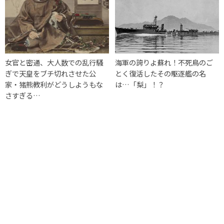
女官と密通、大人数での乱行騒
海軍の誇りよ蘇れ！不死鳥のご
ぎで天皇をブチ切れさせた公
とく復活したその駆逐艦の名
家・猪熊教利がどうしようもな
は…「梨」！？
さすぎる…