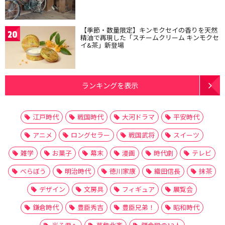
【季節・数量限定】キンモクセイの香りを天然
20
精油で再現した「スチームクリーム キンモクセ
イ&茶」新登場
ランキングを表示
江戸時代
戦国時代
大河ドラマ
平安時代
アニメ
ロングセラー
戦国武将
スイーツ
雑学
お菓子
幕末
漫画
時代劇
テレビ
べらぼう
明治時代
徳川家康
織田信長
抹茶
デザイン
文房具
フィギュア
展覧会
鎌倉時代
豊臣秀吉
豊臣兄弟！
昭和時代