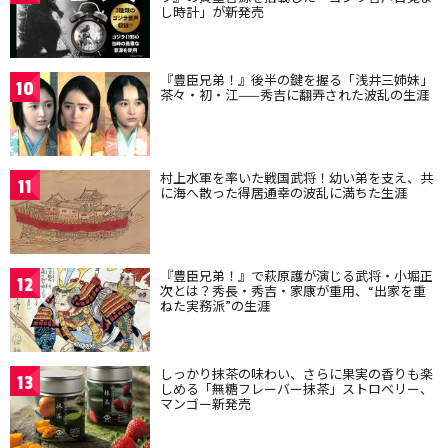
し時計」が新発売
『豊臣兄弟！』後半の鍵を握る「浅井三姉妹」
10
茶々・初・江——秀吉に翻弄された波乱の生涯
村上水軍を率いた戦国武将！幼い弟を支え、共
11
に海へ散った得居通幸の波乱に満ちた生涯
『豊臣兄弟！』で萩原護が演じる武将・小堀正
12
次とは？秀長・秀吉・家康が重用、“出家を重
ねた実務派”の生涯
しっかり抹茶の味わい、さらに果実の香りも楽
13
しめる「無糖フレーバー抹茶」ストロベリー、
マンゴー新発売