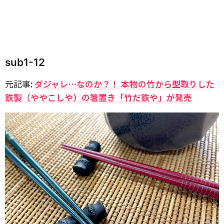
sub1-12
元記事:
ダジャレ…なのか？！ 本物の竹から型取りした
鉄製（ややこしや）の箸置き「竹だ鉄や」が発売