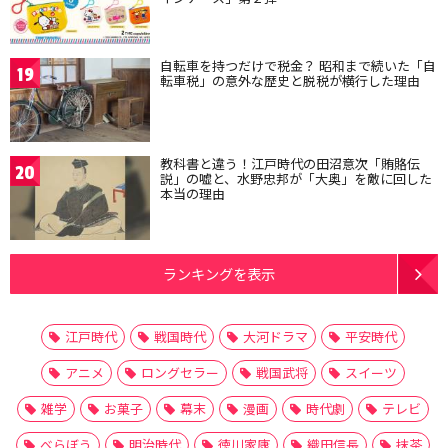
自転車を持つだけで税金？ 昭和まで続いた「自
19
転車税」の意外な歴史と脱税が横行した理由
教科書と違う！江戸時代の田沼意次「賄賂伝
20
説」の嘘と、水野忠邦が「大奥」を敵に回した
本当の理由
ランキングを表示
江戸時代
戦国時代
大河ドラマ
平安時代
アニメ
ロングセラー
戦国武将
スイーツ
雑学
お菓子
幕末
漫画
時代劇
テレビ
べらぼう
明治時代
徳川家康
織田信長
抹茶