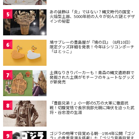
あの装飾は「炎」ではない？縄文時代の国宝・
5
火焔型土器、5000年前の人々が刻んだ謎とデザ
インの秘密
鳩サブレーの豊島屋が『鳩の日』（8月10日）
6
限定グッズ詳細を発表！今年はシリコンポーチ
「はとっこ」
土偶なりきりパーカーも！青森の縄文遺跡群で
7
発掘された土偶がモチーフのキュートなグッズ
が新発売
『豊臣兄弟！』小一郎の5万の大軍に徹底抗
8
戦！切腹覚悟で長宗我部元親に降伏を迫った武
将・谷忠澄の生涯
ゴジラの咆哮で目覚める朝…1954年公開『ゴジ
9
ラ』の貴重音源を搭載した「ゴジラ音声目覚ま