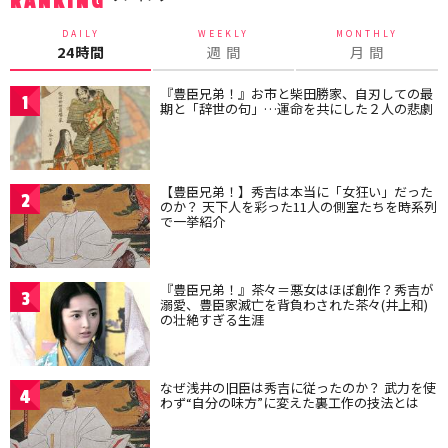
RANKING
DAILY
WEEKLY
MONTHLY
24時間
週 間
月 間
『豊臣兄弟！』お市と柴田勝家、自刃しての最
1
期と「辞世の句」…運命を共にした２人の悲劇
【豊臣兄弟！】秀吉は本当に「女狂い」だった
2
のか？ 天下人を彩った11人の側室たちを時系列
で一挙紹介
『豊臣兄弟！』茶々＝悪女はほぼ創作？秀吉が
3
溺愛、豊臣家滅亡を背負わされた茶々(井上和)
の壮絶すぎる生涯
なぜ浅井の旧臣は秀吉に従ったのか？ 武力を使
4
わず“自分の味方”に変えた裏工作の技法とは