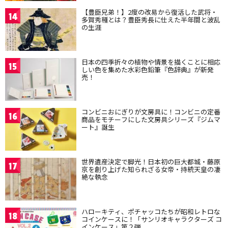
【豊臣兄弟！】2度の改易から復活した武将・
14
多賀秀種とは？豊臣秀長に仕えた半年間と波乱
の生涯
日本の四季折々の植物や情景を描くことに相応
15
しい色を集めた水彩色鉛筆『色辞典』が新発
売！
コンビニおにぎりが文房具に！コンビニの定番
16
商品をモチーフにした文房具シリーズ『ジムマ
ート』誕生
世界遺産決定で脚光！日本初の巨大都城・藤原
17
京を創り上げた知られざる女帝・持統天皇の凄
絶な執念
ハローキティ、ポチャッコたちが昭和レトロな
18
コインケースに！「サンリオキャラクターズ コ
インケース」第２弾