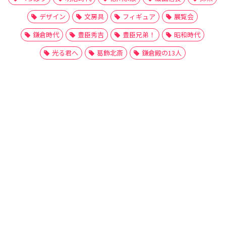
デザイン
文房具
フィギュア
展覧会
鎌倉時代
豊臣秀吉
豊臣兄弟！
昭和時代
光る君へ
葛飾北斎
鎌倉殿の13人