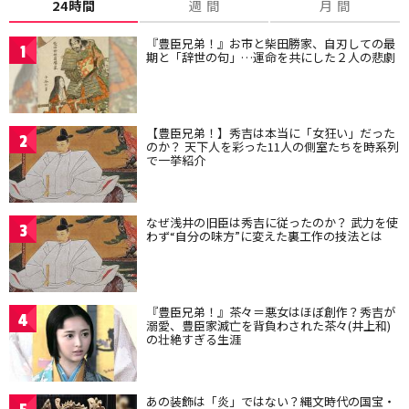
24時間
週 間
月 間
『豊臣兄弟！』お市と柴田勝家、自刃しての最
1
期と「辞世の句」…運命を共にした２人の悲劇
【豊臣兄弟！】秀吉は本当に「女狂い」だった
2
のか？ 天下人を彩った11人の側室たちを時系列
で一挙紹介
なぜ浅井の旧臣は秀吉に従ったのか？ 武力を使
3
わず“自分の味方”に変えた裏工作の技法とは
『豊臣兄弟！』茶々＝悪女はほぼ創作？秀吉が
4
溺愛、豊臣家滅亡を背負わされた茶々(井上和)
の壮絶すぎる生涯
あの装飾は「炎」ではない？縄文時代の国宝・