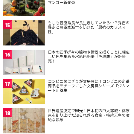
マンゴー新発売
もしも豊臣秀長が長生きしていたら…？秀吉の
15
暴走と豊臣家滅亡を防げた「最強のカリスマ
性」
日本の四季折々の植物や情景を描くことに相応
16
しい色を集めた水彩色鉛筆『色辞典』が新発
売！
コンビニおにぎりが文房具に！コンビニの定番
17
商品をモチーフにした文房具シリーズ『ジムマ
ート』誕生
世界遺産決定で脚光！日本初の巨大都城・藤原
18
京を創り上げた知られざる女帝・持統天皇の凄
絶な執念