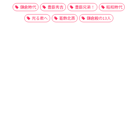
鎌倉時代
豊臣秀吉
豊臣兄弟！
昭和時代
光る君へ
葛飾北斎
鎌倉殿の13人