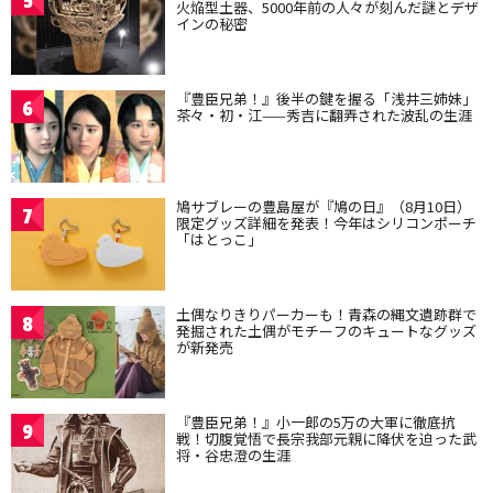
5
火焔型土器、5000年前の人々が刻んだ謎とデザ
インの秘密
『豊臣兄弟！』後半の鍵を握る「浅井三姉妹」
6
茶々・初・江——秀吉に翻弄された波乱の生涯
鳩サブレーの豊島屋が『鳩の日』（8月10日）
7
限定グッズ詳細を発表！今年はシリコンポーチ
「はとっこ」
土偶なりきりパーカーも！青森の縄文遺跡群で
8
発掘された土偶がモチーフのキュートなグッズ
が新発売
『豊臣兄弟！』小一郎の5万の大軍に徹底抗
9
戦！切腹覚悟で長宗我部元親に降伏を迫った武
将・谷忠澄の生涯