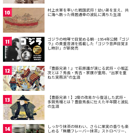
村上水軍を率いた戦国武将！幼い弟を支え、共
10
に海へ散った得居通幸の波乱に満ちた生涯
ゴジラの咆哮で目覚める朝…1954年公開『ゴジ
11
ラ』の貴重音源を搭載した「ゴジラ音声目覚ま
し時計」が新発売
『豊臣兄弟！』で萩原護が演じる武将・小堀正
12
次とは？秀長・秀吉・家康が重用、“出家を重
ねた実務派”の生涯
【豊臣兄弟！】2度の改易から復活した武将・
13
多賀秀種とは？豊臣秀長に仕えた半年間と波乱
の生涯
しっかり抹茶の味わい、さらに果実の香りも楽
14
しめる「無糖フレーバー抹茶」ストロベリー、