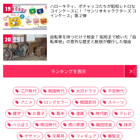
ハローキティ、ポチャッコたちが昭和レトロな
19
コインケースに！「サンリオキャラクターズ コ
インケース」第２弾
自転車を持つだけで税金？ 昭和まで続いた「自
20
転車税」の意外な歴史と脱税が横行した理由
ランキングを表示
江戸時代
戦国時代
大河ドラマ
平安時代
アニメ
ロングセラー
戦国武将
スイーツ
雑学
お菓子
幕末
漫画
時代劇
テレビ
べらぼう
明治時代
徳川家康
織田信長
抹茶
デザイン
文房具
フィギュア
展覧会