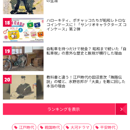
の生涯
ハローキティ、ポチャッコたちが昭和レトロな
18
コインケースに！「サンリオキャラクターズ コ
インケース」第２弾
自転車を持つだけで税金？ 昭和まで続いた「自
19
転車税」の意外な歴史と脱税が横行した理由
教科書と違う！江戸時代の田沼意次「賄賂伝
20
説」の嘘と、水野忠邦が「大奥」を敵に回した
本当の理由
ランキングを表示
江戸時代
戦国時代
大河ドラマ
平安時代