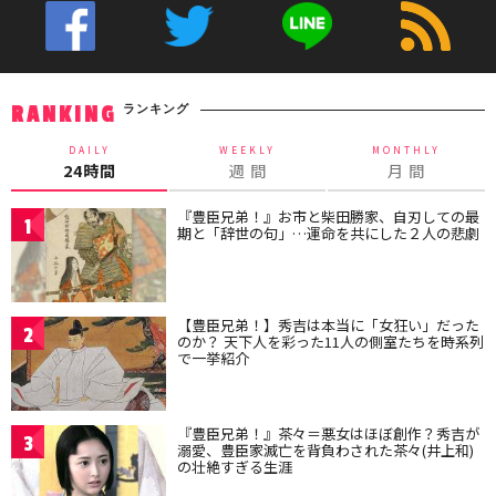
ランキング
RANKING
DAILY
WEEKLY
MONTHLY
24時間
週 間
月 間
『豊臣兄弟！』お市と柴田勝家、自刃しての最
1
期と「辞世の句」…運命を共にした２人の悲劇
【豊臣兄弟！】秀吉は本当に「女狂い」だった
2
のか？ 天下人を彩った11人の側室たちを時系列
で一挙紹介
『豊臣兄弟！』茶々＝悪女はほぼ創作？秀吉が
3
溺愛、豊臣家滅亡を背負わされた茶々(井上和)
の壮絶すぎる生涯