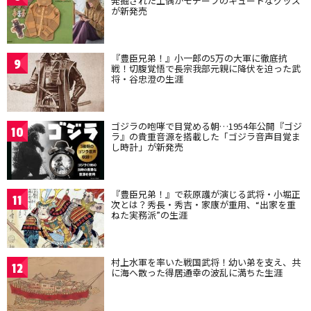
発掘された土偶がモチーフのキュートなグッズ
が新発売
『豊臣兄弟！』小一郎の5万の大軍に徹底抗
9
戦！切腹覚悟で長宗我部元親に降伏を迫った武
将・谷忠澄の生涯
ゴジラの咆哮で目覚める朝…1954年公開『ゴジ
10
ラ』の貴重音源を搭載した「ゴジラ音声目覚ま
し時計」が新発売
『豊臣兄弟！』で萩原護が演じる武将・小堀正
11
次とは？秀長・秀吉・家康が重用、“出家を重
ねた実務派”の生涯
村上水軍を率いた戦国武将！幼い弟を支え、共
12
に海へ散った得居通幸の波乱に満ちた生涯