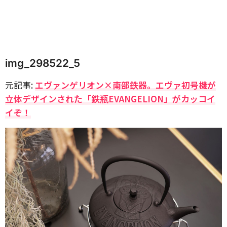
img_298522_5
元記事:
エヴァンゲリオン×南部鉄器。エヴァ初号機が
立体デザインされた「鉄瓶EVANGELION」がカッコイ
イぞ！