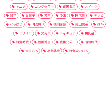
アニメ
ロングセラー
戦国武将
スイーツ
雑学
お菓子
幕末
漫画
時代劇
テレビ
べらぼう
明治時代
徳川家康
織田信長
抹茶
デザイン
文房具
フィギュア
展覧会
鎌倉時代
豊臣秀吉
豊臣兄弟！
昭和時代
光る君へ
葛飾北斎
鎌倉殿の13人