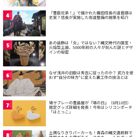
『豊臣兄弟！』で描かれた織田信長の道普請は
4
史実？信長が実施した街道整備の施策を紹介
あの装飾は「炎」ではない？縄文時代の国宝・
5
火焔型土器、5000年前の人々が刻んだ謎とデザ
インの秘密
なぜ浅井の旧臣は秀吉に従ったのか？ 武力を使
6
わず“自分の味方”に変えた裏工作の技法とは
鳩サブレーの豊島屋が『鳩の日』（8月10日）
7
限定グッズ詳細を発表！今年はシリコンポーチ
「はとっこ」
土偶なりきりパーカーも！青森の縄文遺跡群で
8