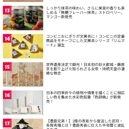
しっかり抹茶の味わい、さらに果実の香りも楽
13
しめる「無糖フレーバー抹茶」ストロベリー、
マンゴー新発売
コンビニおにぎりが文房具に！コンビニの定番
14
商品をモチーフにした文房具シリーズ『ジムマ
ート』誕生
世界遺産決定で脚光！日本初の巨大都城・藤原
15
京を創り上げた知られざる女帝・持統天皇の凄
絶な執念
日本の四季折々の植物や情景を描くことに相応
16
しい色を集めた水彩色鉛筆『色辞典』が新発
売！
【豊臣兄弟！】2度の改易から復活した武将・
17
多賀秀種とは？豊臣秀長に仕えた半年間と波乱