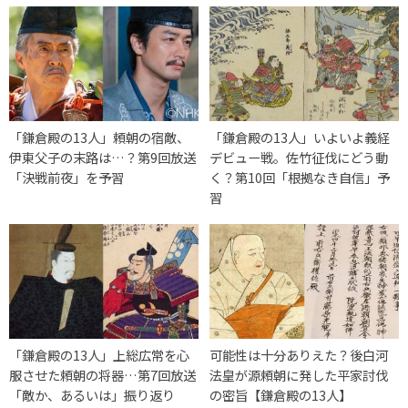
「鎌倉殿の13人」頼朝の宿敵、
「鎌倉殿の13人」いよいよ義経
伊東父子の末路は…？第9回放送
デビュー戦。佐竹征伐にどう動
「決戦前夜」を予習
く？第10回「根拠なき自信」予
習
「鎌倉殿の13人」上総広常を心
可能性は十分ありえた？後白河
服させた頼朝の将器…第7回放送
法皇が源頼朝に発した平家討伐
「敵か、あるいは」振り返り
の密旨【鎌倉殿の13人】