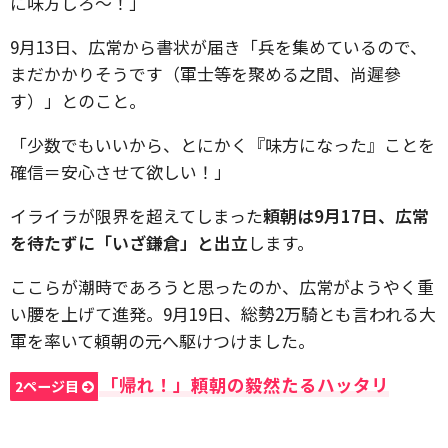
に味方しろ～！」
9月13日、広常から書状が届き「兵を集めているので、
まだかかりそうです（軍士等を聚める之間、尚遲參
す）」とのこと。
「少数でもいいから、とにかく『味方になった』ことを
確信＝安心させて欲しい！」
イライラが限界を超えてしまった
頼朝は9月17日、広常
を待たずに「いざ鎌倉」と出立
します。
ここらが潮時であろうと思ったのか、広常がようやく重
い腰を上げて進発。9月19日、総勢2万騎とも言われる大
軍を率いて頼朝の元へ駆けつけました。
「帰れ！」頼朝の毅然たるハッタリ
2ページ目