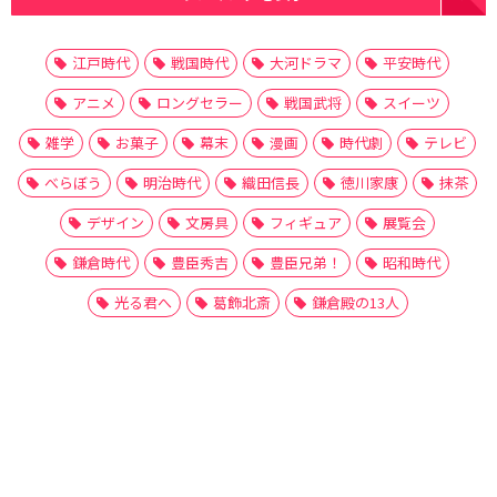
江戸時代
戦国時代
大河ドラマ
平安時代
アニメ
ロングセラー
戦国武将
スイーツ
雑学
お菓子
幕末
漫画
時代劇
テレビ
べらぼう
明治時代
織田信長
徳川家康
抹茶
デザイン
文房具
フィギュア
展覧会
鎌倉時代
豊臣秀吉
豊臣兄弟！
昭和時代
光る君へ
葛飾北斎
鎌倉殿の13人