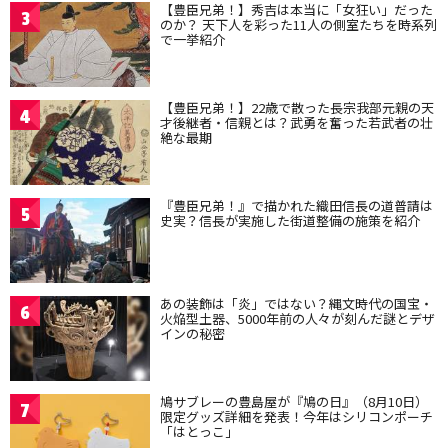
【豊臣兄弟！】秀吉は本当に「女狂い」だった
3
のか？ 天下人を彩った11人の側室たちを時系列
で一挙紹介
【豊臣兄弟！】22歳で散った長宗我部元親の天
4
才後継者・信親とは？武勇を奮った若武者の壮
絶な最期
『豊臣兄弟！』で描かれた織田信長の道普請は
5
史実？信長が実施した街道整備の施策を紹介
あの装飾は「炎」ではない？縄文時代の国宝・
6
火焔型土器、5000年前の人々が刻んだ謎とデザ
インの秘密
鳩サブレーの豊島屋が『鳩の日』（8月10日）
7
限定グッズ詳細を発表！今年はシリコンポーチ
「はとっこ」