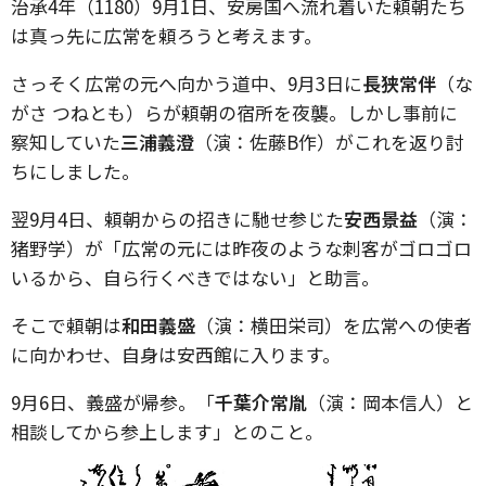
治承4年（1180）9月1日、安房国へ流れ着いた頼朝たち
は真っ先に広常を頼ろうと考えます。
さっそく広常の元へ向かう道中、9月3日に
長狭常伴
（な
がさ つねとも）らが頼朝の宿所を夜襲。しかし事前に
察知していた
三浦義澄
（演：佐藤B作）がこれを返り討
ちにしました。
翌9月4日、頼朝からの招きに馳せ参じた
安西景益
（演：
猪野学）が「広常の元には昨夜のような刺客がゴロゴロ
いるから、自ら行くべきではない」と助言。
そこで頼朝は
和田義盛
（演：横田栄司）を広常への使者
に向かわせ、自身は安西館に入ります。
9月6日、義盛が帰参。「
千葉介常胤
（演：岡本信人）と
相談してから参上します」とのこと。