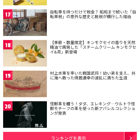
自転車を持つだけで税金？ 昭和まで続いた「自
17
転車税」の意外な歴史と脱税が横行した理由
【季節・数量限定】キンモクセイの香りを天然
18
精油で再現した「スチームクリーム キンモクセ
イ&茶」新登場
村上水軍を率いた戦国武将！幼い弟を支え、共
19
に海へ散った得居通幸の波乱に満ちた生涯
怪獣革を纏う！ダダ、エレキング…ウルトラ怪
20
獣モチーフの革を使った新アパレルコレクショ
ンが発表
ランキングを表示