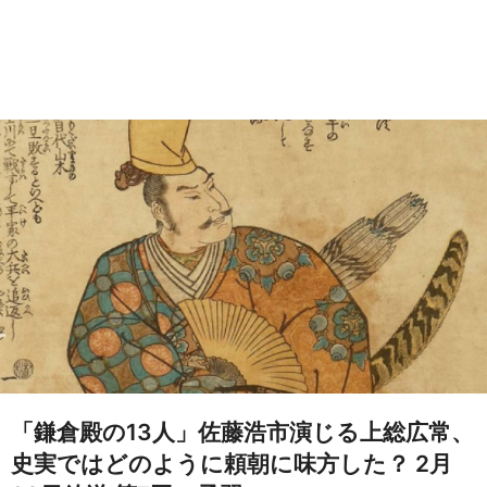
「鎌倉殿の13人」佐藤浩市演じる上総広常、
史実ではどのように頼朝に味方した？ 2月