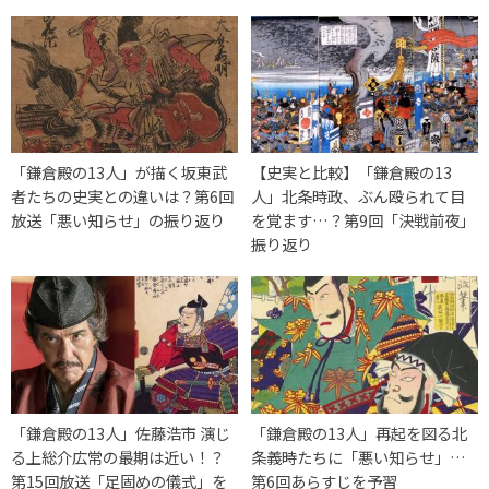
「鎌倉殿の13人」が描く坂東武
【史実と比較】「鎌倉殿の13
者たちの史実との違いは？第6回
人」北条時政、ぶん殴られて目
放送「悪い知らせ」の振り返り
を覚ます…？第9回「決戦前夜」
振り返り
「鎌倉殿の13人」佐藤浩市 演じ
「鎌倉殿の13人」再起を図る北
る上総介広常の最期は近い！？
条義時たちに「悪い知らせ」…
第15回放送「足固めの儀式」を
第6回あらすじを予習