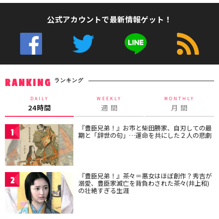
公式アカウントで最新情報ゲット！
ランキング
RANKING
DAILY
WEEKLY
MONTHLY
24時間
週 間
月 間
『豊臣兄弟！』お市と柴田勝家、自刃しての最
1
期と「辞世の句」…運命を共にした２人の悲劇
『豊臣兄弟！』茶々＝悪女はほぼ創作？秀吉が
2
溺愛、豊臣家滅亡を背負わされた茶々(井上和)
の壮絶すぎる生涯