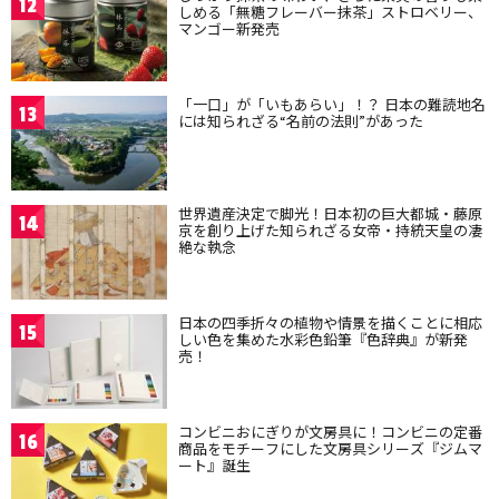
12
しめる「無糖フレーバー抹茶」ストロベリー、
マンゴー新発売
「一口」が「いもあらい」！？ 日本の難読地名
13
には知られざる“名前の法則”があった
世界遺産決定で脚光！日本初の巨大都城・藤原
14
京を創り上げた知られざる女帝・持統天皇の凄
絶な執念
日本の四季折々の植物や情景を描くことに相応
15
しい色を集めた水彩色鉛筆『色辞典』が新発
売！
コンビニおにぎりが文房具に！コンビニの定番
16
商品をモチーフにした文房具シリーズ『ジムマ
ート』誕生