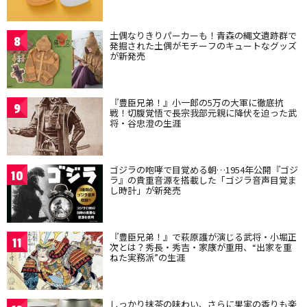
土偶なりきりパーカーも！青森の縄文遺跡群で
8
発掘された土偶がモチーフのキュートなグッズ
が新発売
『豊臣兄弟！』小一郎の5万の大軍に徹底抗
9
戦！切腹覚悟で長宗我部元親に降伏を迫った武
将・谷忠澄の生涯
ゴジラの咆哮で目覚める朝…1954年公開『ゴジ
10
ラ』の貴重音源を搭載した「ゴジラ音声目覚ま
し時計」が新発売
『豊臣兄弟！』で萩原護が演じる武将・小堀正
11
次とは？秀長・秀吉・家康が重用、“出家を重
ねた実務派”の生涯
しっかり抹茶の味わい、さらに果実の香りも楽