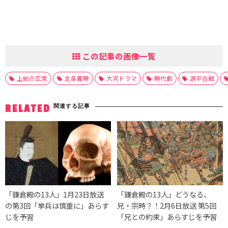
この記事の画像一覧
上総介広常
北条義時
大河ドラマ
時代劇
源平合戦
関連する記事
RELATED
「鎌倉殿の13人」1月23日放送
「鎌倉殿の13人」どうなる、
の第3回「挙兵は慎重に」あらす
兄・宗時？！2月6日放送 第5回
じを予習
「兄との約束」あらすじを予習