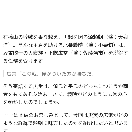
石橋山の敗戦を乗り越え、再起を図る
源頼朝
（演：大泉
洋）。そんな主君を助ける
北条義時
（演：小栗旬）は、
坂東随一の大豪族・
上総広常
（演：佐藤浩市）を説得す
る任務を受けます。
広常「この戦、俺がついた方が勝ちだ」
そう豪語する広常は、源氏と平氏のどっちにつこうか両
者をもてあそぶ始末。さて、義時がどのように広常の心
を動かしたのでしょうか。
……は本編のお楽しみとして、今回は史実の広常がどの
ような経緯で頼朝に味方したのかを紹介したいと思いま
す。