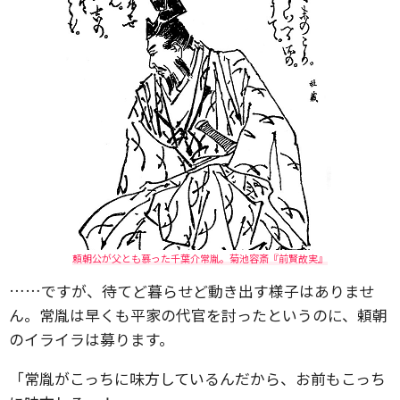
頼朝公が父とも慕った千葉介常胤。菊池容斎『前賢故実』
……ですが、待てど暮らせど動き出す様子はありませ
ん。常胤は早くも平家の代官を討ったというのに、頼朝
のイライラは募ります。
「常胤がこっちに味方しているんだから、お前もこっち