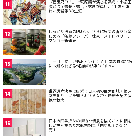
『豊臣兄弟！』で萩原護が演じる武将・小堀正
11
次とは？秀長・秀吉・家康が重用、“出家を重
ねた実務派”の生涯
しっかり抹茶の味わい、さらに果実の香りも楽
12
しめる「無糖フレーバー抹茶」ストロベリー、
マンゴー新発売
「一口」が「いもあらい」！？ 日本の難読地名
13
には知られざる“名前の法則”があった
世界遺産決定で脚光！日本初の巨大都城・藤原
14
京を創り上げた知られざる女帝・持統天皇の凄
絶な執念
日本の四季折々の植物や情景を描くことに相応
15
しい色を集めた水彩色鉛筆『色辞典』が新発
売！