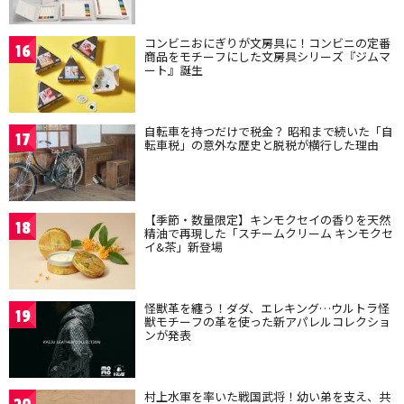
コンビニおにぎりが文房具に！コンビニの定番
16
商品をモチーフにした文房具シリーズ『ジムマ
ート』誕生
自転車を持つだけで税金？ 昭和まで続いた「自
17
転車税」の意外な歴史と脱税が横行した理由
【季節・数量限定】キンモクセイの香りを天然
18
精油で再現した「スチームクリーム キンモクセ
イ&茶」新登場
怪獣革を纏う！ダダ、エレキング…ウルトラ怪
19
獣モチーフの革を使った新アパレルコレクショ
ンが発表
村上水軍を率いた戦国武将！幼い弟を支え、共