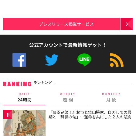
プレスリリース掲載サービス
公式アカウントで最新情報ゲット！
ランキング
RANKING
DAILY
WEEKLY
MONTHLY
24時間
週 間
月 間
『豊臣兄弟！』お市と柴田勝家、自刃しての最
1
期と「辞世の句」…運命を共にした２人の悲劇