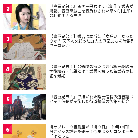
『豊臣兄弟！』茶々＝悪女はほぼ創作？秀吉が
2
溺愛、豊臣家滅亡を背負わされた茶々(井上和)
の壮絶すぎる生涯
【豊臣兄弟！】秀吉は本当に「女狂い」だった
3
のか？ 天下人を彩った11人の側室たちを時系列
で一挙紹介
【豊臣兄弟！】22歳で散った長宗我部元親の天
4
才後継者・信親とは？武勇を奮った若武者の壮
絶な最期
『豊臣兄弟！』で描かれた織田信長の道普請は
5
史実？信長が実施した街道整備の施策を紹介
鳩サブレーの豊島屋が『鳩の日』（8月10日）
6
限定グッズ詳細を発表！今年はシリコンポーチ
「はとっこ」