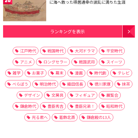
20
に海へ散った得居通幸の波乱に満ちた生涯
ランキングを表示
江戸時代
戦国時代
大河ドラマ
平安時代
アニメ
ロングセラー
戦国武将
スイーツ
雑学
お菓子
幕末
漫画
時代劇
テレビ
べらぼう
明治時代
織田信長
徳川家康
抹茶
デザイン
文房具
フィギュア
展覧会
鎌倉時代
豊臣秀吉
豊臣兄弟！
昭和時代
光る君へ
葛飾北斎
鎌倉殿の13人