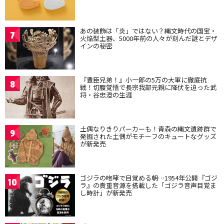
あの装飾は「炎」ではない？縄文時代の国宝・
7
火焔型土器、5000年前の人々が刻んだ謎とデザ
インの秘密
『豊臣兄弟！』小一郎の5万の大軍に徹底抗
8
戦！切腹覚悟で長宗我部元親に降伏を迫った武
将・谷忠澄の生涯
土偶なりきりパーカーも！青森の縄文遺跡群で
9
発掘された土偶がモチーフのキュートなグッズ
が新発売
ゴジラの咆哮で目覚める朝…1954年公開『ゴジ
10
ラ』の貴重音源を搭載した「ゴジラ音声目覚ま
し時計」が新発売