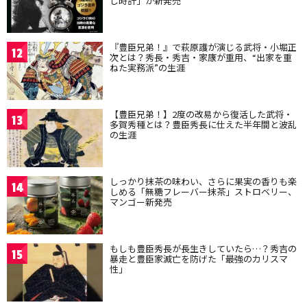
し時計」が新発売
『豊臣兄弟！』で萩原護が演じる武将・小堀正
12
次とは？秀長・秀吉・家康が重用、“出家を重
ねた実務派”の生涯
【豊臣兄弟！】2度の改易から復活した武将・
13
多賀秀種とは？豊臣秀長に仕えた半年間と波乱
の生涯
しっかり抹茶の味わい、さらに果実の香りも楽
14
しめる「無糖フレーバー抹茶」ストロベリー、
マンゴー新発売
もしも豊臣秀長が長生きしていたら…？秀吉の
15
暴走と豊臣家滅亡を防げた「最強のカリスマ
性」