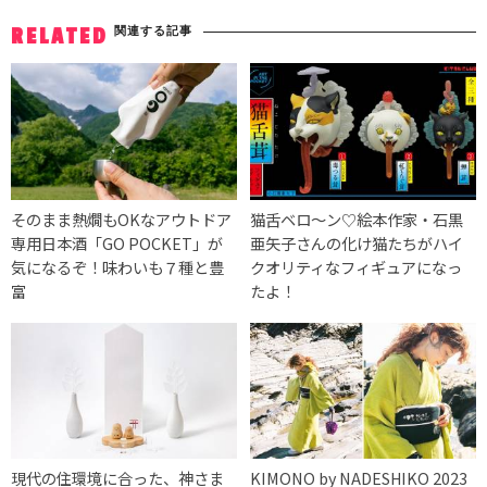
関連する記事
RELATED
そのまま熱燗もOKなアウトドア
猫舌ベロ〜ン♡絵本作家・石黒
専用日本酒「GO POCKET」が
亜矢子さんの化け猫たちがハイ
気になるぞ！味わいも７種と豊
クオリティなフィギュアになっ
富
たよ！
現代の住環境に合った、神さま
KIMONO by NADESHIKO 2023