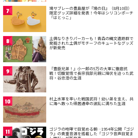
鳩サブレーの豊島屋が『鳩の日』（8月10日）
7
限定グッズ詳細を発表！今年はシリコンポーチ
「はとっこ」
土偶なりきりパーカーも！青森の縄文遺跡群で
8
発掘された土偶がモチーフのキュートなグッズ
が新発売
『豊臣兄弟！』小一郎の5万の大軍に徹底抗
9
戦！切腹覚悟で長宗我部元親に降伏を迫った武
将・谷忠澄の生涯
村上水軍を率いた戦国武将！幼い弟を支え、共
10
に海へ散った得居通幸の波乱に満ちた生涯
ゴジラの咆哮で目覚める朝…1954年公開『ゴジ
11
ラ』の貴重音源を搭載した「ゴジラ音声目覚ま