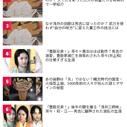
で一挙紹介
なぜ浅井の旧臣は秀吉に従ったのか？ 武力を使
3
わず“自分の味方”に変えた裏工作の技法とは
『豊臣兄弟！』茶々＝悪女はほぼ創作？秀吉が
4
溺愛、豊臣家滅亡を背負わされた茶々(井上和)
の壮絶すぎる生涯
あの装飾は「炎」ではない？縄文時代の国宝・
5
火焔型土器、5000年前の人々が刻んだ謎とデザ
インの秘密
『豊臣兄弟！』後半の鍵を握る「浅井三姉妹」
6
茶々・初・江——秀吉に翻弄された波乱の生涯