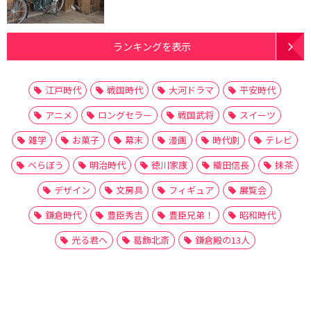
ランキングを表示
江戸時代
戦国時代
大河ドラマ
平安時代
アニメ
ロングセラー
戦国武将
スイーツ
雑学
お菓子
幕末
漫画
時代劇
テレビ
べらぼう
明治時代
徳川家康
織田信長
抹茶
デザイン
文房具
フィギュア
展覧会
鎌倉時代
豊臣秀吉
豊臣兄弟！
昭和時代
光る君へ
葛飾北斎
鎌倉殿の13人