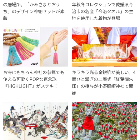
の居場所。「かみさまとおう
年秋冬コレクションで愛媛県今
ち」のデザイン神棚セットが素
治市の名産「今治タオル」の生
敵
地を使用した着物が登場
お寺はもちろん神社の参拝でも
キラキラ光る金銀箔が美しい。4
使える可愛くPOPな京念珠
面ひと繋ぎの二層式「紅葉御朱
『HIGHLIGHT』がステキ！
印」の授与が小野照崎神社で開
始