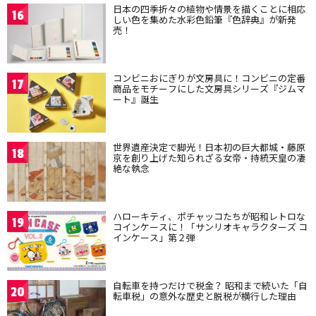
日本の四季折々の植物や情景を描くことに相応
16
しい色を集めた水彩色鉛筆『色辞典』が新発
売！
コンビニおにぎりが文房具に！コンビニの定番
17
商品をモチーフにした文房具シリーズ『ジムマ
ート』誕生
世界遺産決定で脚光！日本初の巨大都城・藤原
18
京を創り上げた知られざる女帝・持統天皇の凄
絶な執念
ハローキティ、ポチャッコたちが昭和レトロな
19
コインケースに！「サンリオキャラクターズ コ
インケース」第２弾
自転車を持つだけで税金？ 昭和まで続いた「自
20
転車税」の意外な歴史と脱税が横行した理由