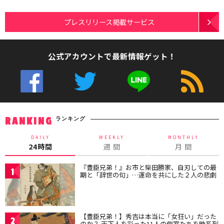
プレスリリース掲載サービス
公式アカウントで最新情報ゲット！
ランキング
RANKING
DAILY
WEEKLY
MONTHLY
24時間
週 間
月 間
『豊臣兄弟！』お市と柴田勝家、自刃しての最
1
期と「辞世の句」…運命を共にした２人の悲劇
【豊臣兄弟！】秀吉は本当に「女狂い」だった
2
のか？ 天下人を彩った11人の側室たちを時系列