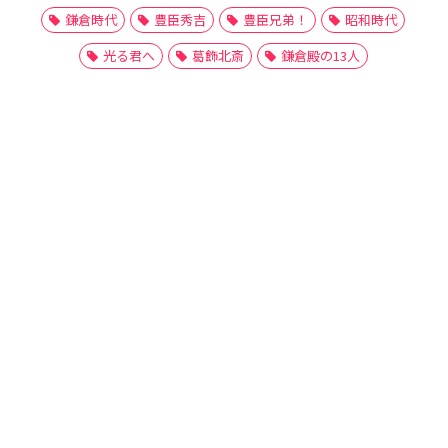
鎌倉時代
豊臣秀吉
豊臣兄弟！
昭和時代
光る君へ
葛飾北斎
鎌倉殿の13人