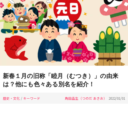
新春１月の旧称「睦月（むつき）」の由来
は？他にも色々ある別名を紹介！
歴史・文化
/
キーワード
角田晶生（つのだ あきお）
2022/01/01