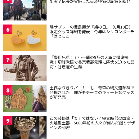
史実？信長が実施した街道整備の施策を紹介
鳩サブレーの豊島屋が『鳩の日』（8月10日）
6
限定グッズ詳細を発表！今年はシリコンポーチ
「はとっこ」
『豊臣兄弟！』小一郎の5万の大軍に徹底抗
7
戦！切腹覚悟で長宗我部元親に降伏を迫った武
将・谷忠澄の生涯
土偶なりきりパーカーも！青森の縄文遺跡群で
8
発掘された土偶がモチーフのキュートなグッズ
が新発売
あの装飾は「炎」ではない？縄文時代の国宝・
9
火焔型土器、5000年前の人々が刻んだ謎とデザ
インの秘密