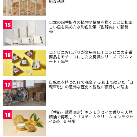
絶な執念
日本の四季折々の植物や情景を描くことに相応
15
しい色を集めた水彩色鉛筆『色辞典』が新発
売！
コンビニおにぎりが文房具に！コンビニの定番
16
商品をモチーフにした文房具シリーズ『ジムマ
ート』誕生
自転車を持つだけで税金？ 昭和まで続いた「自
17
転車税」の意外な歴史と脱税が横行した理由
【季節・数量限定】キンモクセイの香りを天然
18
精油で再現した「スチームクリーム キンモクセ
イ&茶」新登場