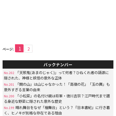
1
2
ページ:
バックナンバー
「天邪鬼(あまのじゃく)」って何者？ひねくれ者の語源に
No.202
隠された、神様と妖怪の意外な正体
「関の山」は山じゃなかった！「高嶺の花」「玉の輿」も
No.201
意外すぎる言葉の由来
「小松菜」の名付け親は将軍・徳川吉宗？江戸時代まで遡
No.200
る身近な野菜に隠された意外な歴史
晴れ舞台をなぜ「檜舞台」という？『日本書紀』に行き着
No.199
く、ヒノキが別格な存在である理由