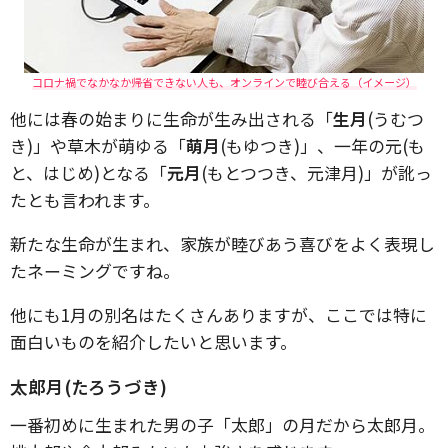
コロナ禍でなかなか帰省できない人も、オンラインで睦び合える（イメージ）
他には春の始まりに生命が生み出される「
生月
(うむつ
き)」や草木が萌ゆる「
萌月
(もゆつき)」、一年の元(も
と、はじめ)となる「
元月
(もとつつき、元津月)」が訛っ
たとも言われます。
新たな生命が生まれ、家族が睦びあう喜びをよく表現し
たネーミングですね。
他にも1月の別名はたくさんありますが、ここでは特に
面白いものを紹介したいと思います。
太郎月(たろうづき)
一番初めに生まれた男の子「太郎」の月だから太郎月。