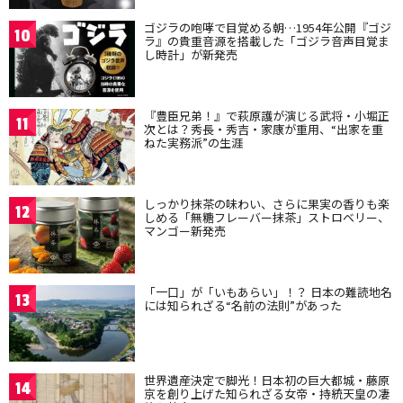
ゴジラの咆哮で目覚める朝…1954年公開『ゴジ
10
ラ』の貴重音源を搭載した「ゴジラ音声目覚ま
し時計」が新発売
『豊臣兄弟！』で萩原護が演じる武将・小堀正
11
次とは？秀長・秀吉・家康が重用、“出家を重
ねた実務派”の生涯
しっかり抹茶の味わい、さらに果実の香りも楽
12
しめる「無糖フレーバー抹茶」ストロベリー、
マンゴー新発売
「一口」が「いもあらい」！？ 日本の難読地名
13
には知られざる“名前の法則”があった
世界遺産決定で脚光！日本初の巨大都城・藤原
14
京を創り上げた知られざる女帝・持統天皇の凄