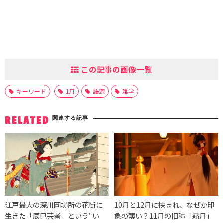
この記事の画像一覧
キーワード
1月
語源
雑学
関連する記事
RELATED
江戸最大の深川岡場所の花街に
10月と12月に挟まれ、なぜか印
生きた「辰巳芸者」という“い
象の薄い？11月の旧称「霜月」