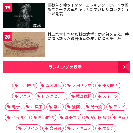
怪獣革を纏う！ダダ、エレキング…ウルトラ怪
19
獣モチーフの革を使った新アパレルコレクショ
ンが発表
村上水軍を率いた戦国武将！幼い弟を支え、共
20
に海へ散った得居通幸の波乱に満ちた生涯
ランキングを表示
江戸時代
戦国時代
大河ドラマ
平安時代
アニメ
ロングセラー
戦国武将
スイーツ
雑学
お菓子
幕末
漫画
時代劇
テレビ
べらぼう
明治時代
織田信長
徳川家康
抹茶
デザイン
文房具
フィギュア
展覧会