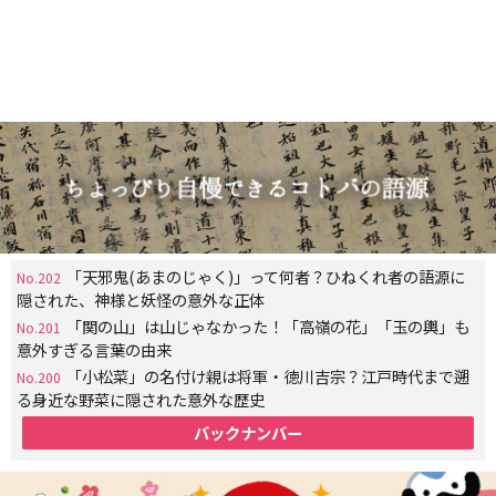
「天邪鬼(あまのじゃく)」って何者？ひねくれ者の語源に
No.202
隠された、神様と妖怪の意外な正体
「関の山」は山じゃなかった！「高嶺の花」「玉の輿」も
No.201
意外すぎる言葉の由来
「小松菜」の名付け親は将軍・徳川吉宗？江戸時代まで遡
No.200
る身近な野菜に隠された意外な歴史
バックナンバー