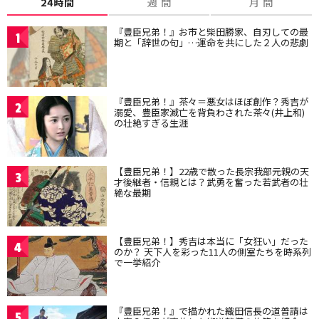
24時間
週 間
月 間
『豊臣兄弟！』お市と柴田勝家、自刃しての最
1
期と「辞世の句」…運命を共にした２人の悲劇
『豊臣兄弟！』茶々＝悪女はほぼ創作？秀吉が
2
溺愛、豊臣家滅亡を背負わされた茶々(井上和)
の壮絶すぎる生涯
【豊臣兄弟！】22歳で散った長宗我部元親の天
3
才後継者・信親とは？武勇を奮った若武者の壮
絶な最期
【豊臣兄弟！】秀吉は本当に「女狂い」だった
4
のか？ 天下人を彩った11人の側室たちを時系列
で一挙紹介
『豊臣兄弟！』で描かれた織田信長の道普請は
5