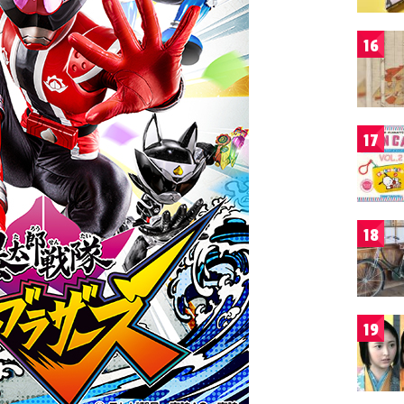
16
17
18
19