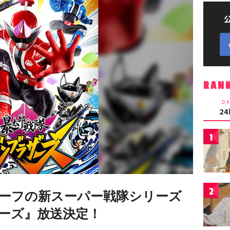
RAN
DA
2
1
2
ーフの新スーパー戦隊シリーズ
ーズ』放送決定！