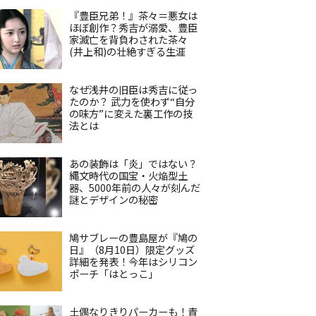
『豊臣兄弟！』茶々＝悪女は
ほぼ創作？秀吉が溺愛、豊臣
家滅亡を背負わされた茶々
(井上和)の壮絶すぎる生涯
なぜ浅井の旧臣は秀吉に従っ
たのか？ 武力を使わず“自分
の味方”に変えた裏工作の技
法とは
あの装飾は「炎」ではない？
縄文時代の国宝・火焔型土
器、5000年前の人々が刻んだ
謎とデザインの秘密
鳩サブレーの豊島屋が『鳩の
日』（8月10日）限定グッズ
詳細を発表！今年はシリコン
ポーチ「はとっこ」
土偶なりきりパーカーも！青