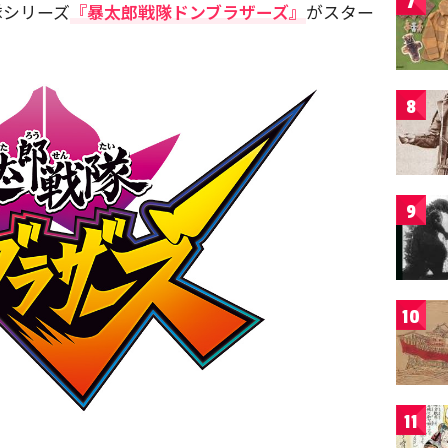
7
隊シリーズ
『暴太郎戦隊ドンブラザーズ』
がスター
8
9
10
11