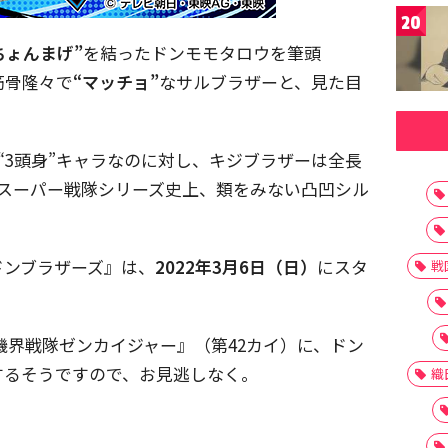
20
ちょんまげ”
を結ったドンモモタロウを筆頭
筋骨隆々で
“マッチョ”
なサルブラザーと、見た目
“3頭身”キャラなのに対し、キジブラザーは全長
ル。スーパー戦隊シリーズ史上、類をみない凸凹シル
。
ドンブラザーズ』は、
2022年3月6日（日）
にスタ
戦
『機界戦隊ゼンカイジャー』（第42カイ）に、ドン
するそうですので、お見逃しなく。
織