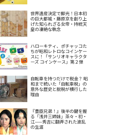
世界遺産決定で脚光！日本初
の巨大都城・藤原京を創り上
げた知られざる女帝・持統天
皇の凄絶な執念
ハローキティ、ポチャッコた
ちが昭和レトロなコインケー
スに！「サンリオキャラクタ
ーズ コインケース」第２弾
自転車を持つだけで税金？ 昭
和まで続いた「自転車税」の
意外な歴史と脱税が横行した
理由
『豊臣兄弟！』後半の鍵を握
る「浅井三姉妹」茶々・初・
江——秀吉に翻弄された波乱
の生涯