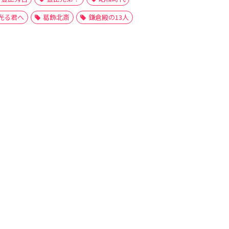
光る君へ
葛飾北斎
鎌倉殿の13人