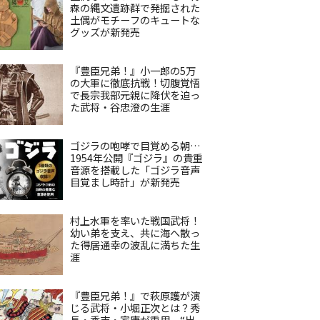
森の縄文遺跡群で発掘された
土偶がモチーフのキュートな
グッズが新発売
『豊臣兄弟！』小一郎の5万
の大軍に徹底抗戦！切腹覚悟
で長宗我部元親に降伏を迫っ
た武将・谷忠澄の生涯
ゴジラの咆哮で目覚める朝…
1954年公開『ゴジラ』の貴重
音源を搭載した「ゴジラ音声
目覚まし時計」が新発売
村上水軍を率いた戦国武将！
幼い弟を支え、共に海へ散っ
た得居通幸の波乱に満ちた生
涯
『豊臣兄弟！』で萩原護が演
じる武将・小堀正次とは？秀
長・秀吉・家康が重用、“出