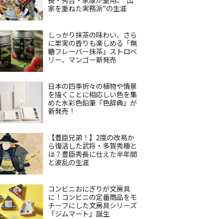
家を重ねた実務派”の生涯
しっかり抹茶の味わい、さら
に果実の香りも楽しめる「無
糖フレーバー抹茶」ストロベ
リー、マンゴー新発売
日本の四季折々の植物や情景
を描くことに相応しい色を集
めた水彩色鉛筆『色辞典』が
新発売！
【豊臣兄弟！】2度の改易か
ら復活した武将・多賀秀種と
は？豊臣秀長に仕えた半年間
と波乱の生涯
コンビニおにぎりが文房具
に！コンビニの定番商品をモ
チーフにした文房具シリーズ
『ジムマート』誕生