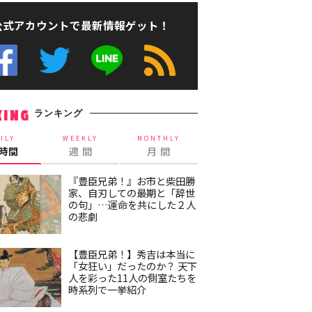
公式アカウントで最新情報ゲット！
ランキング
KING
ILY
WEEKLY
MONTHLY
4時間
週 間
月 間
『豊臣兄弟！』お市と柴田勝
家、自刃しての最期と「辞世
の句」…運命を共にした２人
の悲劇
【豊臣兄弟！】秀吉は本当に
「女狂い」だったのか？ 天下
人を彩った11人の側室たちを
時系列で一挙紹介