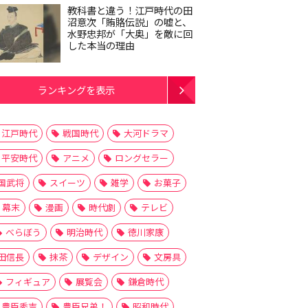
教科書と違う！江戸時代の田
沼意次「賄賂伝説」の嘘と、
水野忠邦が「大奥」を敵に回
した本当の理由
ランキングを表示
江戸時代
戦国時代
大河ドラマ
平安時代
アニメ
ロングセラー
国武将
スイーツ
雑学
お菓子
幕末
漫画
時代劇
テレビ
べらぼう
明治時代
徳川家康
田信長
抹茶
デザイン
文房具
フィギュア
展覧会
鎌倉時代
豊臣秀吉
豊臣兄弟！
昭和時代