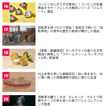
コンビニおにぎりが文房具に！コンビニの定番
16
商品をモチーフにした文房具シリーズ『ジムマ
ート』誕生
自転車を持つだけで税金？ 昭和まで続いた「自
17
転車税」の意外な歴史と脱税が横行した理由
【季節・数量限定】キンモクセイの香りを天然
18
精油で再現した「スチームクリーム キンモクセ
イ&茶」新登場
村上水軍を率いた戦国武将！幼い弟を支え、共
19
に海へ散った得居通幸の波乱に満ちた生涯
怪獣革を纏う！ダダ、エレキング…ウルトラ怪
20
獣モチーフの革を使った新アパレルコレクショ
ンが発表