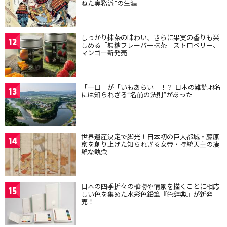
ねた実務派”の生涯
しっかり抹茶の味わい、さらに果実の香りも楽
12
しめる「無糖フレーバー抹茶」ストロベリー、
マンゴー新発売
「一口」が「いもあらい」！？ 日本の難読地名
13
には知られざる“名前の法則”があった
世界遺産決定で脚光！日本初の巨大都城・藤原
14
京を創り上げた知られざる女帝・持統天皇の凄
絶な執念
日本の四季折々の植物や情景を描くことに相応
15
しい色を集めた水彩色鉛筆『色辞典』が新発
売！