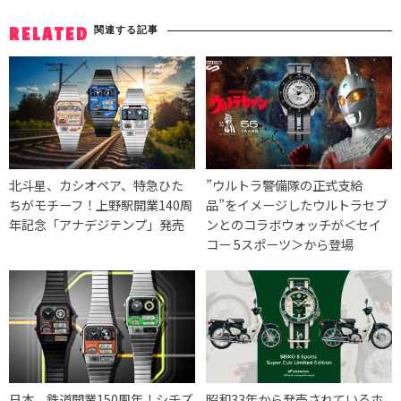
関連する記事
RELATED
北斗星、カシオペア、特急ひた
”ウルトラ警備隊の正式支給
ちがモチーフ！上野駅開業140周
品”をイメージしたウルトラセブ
年記念「アナデジテンプ」発売
ンとのコラボウォッチが＜セイ
コー 5スポーツ＞から登場
日本、鉄道開業150周年！シチズ
昭和33年から発売されているホ