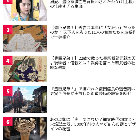
溺愛、豊臣家滅亡を背負わされた茶々(井上和)
の壮絶すぎる生涯
【豊臣兄弟！】秀吉は本当に「女狂い」だった
3
のか？ 天下人を彩った11人の側室たちを時系列
で一挙紹介
【豊臣兄弟！】22歳で散った長宗我部元親の天
4
才後継者・信親とは？武勇を奮った若武者の壮
絶な最期
『豊臣兄弟！』で描かれた織田信長の道普請は
5
史実？信長が実施した街道整備の施策を紹介
あの装飾は「炎」ではない？縄文時代の国宝・
6
火焔型土器、5000年前の人々が刻んだ謎とデザ
インの秘密