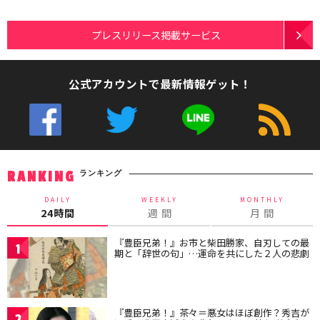
プレスリリース掲載サービス
公式アカウントで最新情報ゲット！
ランキング
RANKING
DAILY
WEEKLY
MONTHLY
24時間
週 間
月 間
『豊臣兄弟！』お市と柴田勝家、自刃しての最
1
期と「辞世の句」…運命を共にした２人の悲劇
『豊臣兄弟！』茶々＝悪女はほぼ創作？秀吉が
2