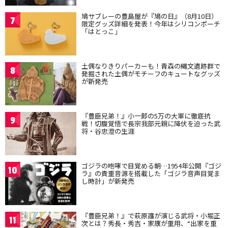
鳩サブレーの豊島屋が『鳩の日』（8月10日）
7
限定グッズ詳細を発表！今年はシリコンポーチ
「はとっこ」
土偶なりきりパーカーも！青森の縄文遺跡群で
8
発掘された土偶がモチーフのキュートなグッズ
が新発売
『豊臣兄弟！』小一郎の5万の大軍に徹底抗
9
戦！切腹覚悟で長宗我部元親に降伏を迫った武
将・谷忠澄の生涯
ゴジラの咆哮で目覚める朝…1954年公開『ゴジ
10
ラ』の貴重音源を搭載した「ゴジラ音声目覚ま
し時計」が新発売
『豊臣兄弟！』で萩原護が演じる武将・小堀正
11
次とは？秀長・秀吉・家康が重用、“出家を重