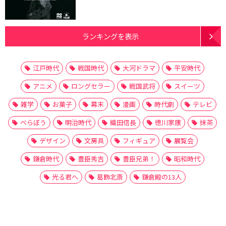
ランキングを表示
江戸時代
戦国時代
大河ドラマ
平安時代
アニメ
ロングセラー
戦国武将
スイーツ
雑学
お菓子
幕末
漫画
時代劇
テレビ
べらぼう
明治時代
織田信長
徳川家康
抹茶
デザイン
文房具
フィギュア
展覧会
鎌倉時代
豊臣秀吉
豊臣兄弟！
昭和時代
光る君へ
葛飾北斎
鎌倉殿の13人