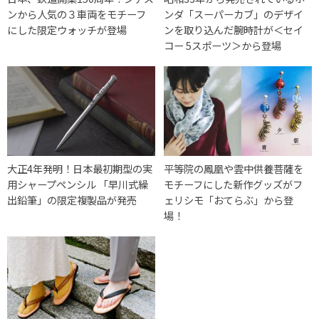
ンから人気の３車両をモチーフ
ンダ「スーパーカブ」のデザイ
にした限定ウォッチが登場
ンを取り込んだ腕時計が＜セイ
コー 5スポーツ＞から登場
大正4年発明！日本最初期型の実
平等院の鳳凰や雲中供養菩薩を
用シャープペンシル 「早川式繰
モチーフにした新作グッズがフ
出鉛筆」の限定複製品が発売
ェリシモ「おてらぶ」から登
場！