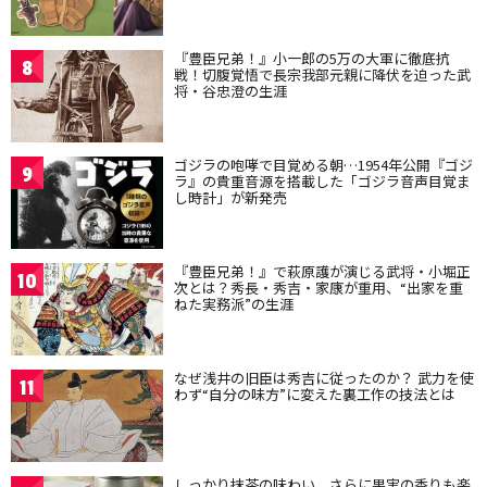
『豊臣兄弟！』小一郎の5万の大軍に徹底抗
8
戦！切腹覚悟で長宗我部元親に降伏を迫った武
将・谷忠澄の生涯
ゴジラの咆哮で目覚める朝…1954年公開『ゴジ
9
ラ』の貴重音源を搭載した「ゴジラ音声目覚ま
し時計」が新発売
『豊臣兄弟！』で萩原護が演じる武将・小堀正
10
次とは？秀長・秀吉・家康が重用、“出家を重
ねた実務派”の生涯
なぜ浅井の旧臣は秀吉に従ったのか？ 武力を使
11
わず“自分の味方”に変えた裏工作の技法とは
しっかり抹茶の味わい、さらに果実の香りも楽