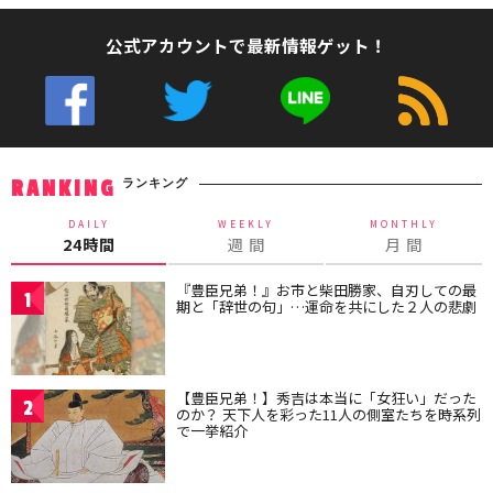
公式アカウントで最新情報ゲット！
ランキング
RANKING
DAILY
WEEKLY
MONTHLY
24時間
週 間
月 間
『豊臣兄弟！』お市と柴田勝家、自刃しての最
1
期と「辞世の句」…運命を共にした２人の悲劇
【豊臣兄弟！】秀吉は本当に「女狂い」だった
2
のか？ 天下人を彩った11人の側室たちを時系列
で一挙紹介