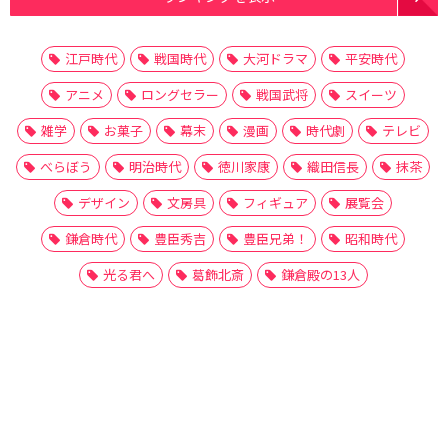
江戸時代
戦国時代
大河ドラマ
平安時代
アニメ
ロングセラー
戦国武将
スイーツ
雑学
お菓子
幕末
漫画
時代劇
テレビ
べらぼう
明治時代
徳川家康
織田信長
抹茶
デザイン
文房具
フィギュア
展覧会
鎌倉時代
豊臣秀吉
豊臣兄弟！
昭和時代
光る君へ
葛飾北斎
鎌倉殿の13人