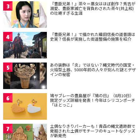
『豊臣兄弟！』茶々＝悪女はほぼ創作？秀吉が
3
溺愛、豊臣家滅亡を背負わされた茶々(井上和)
の壮絶すぎる生涯
『豊臣兄弟！』で描かれた織田信長の道普請は
4
史実？信長が実施した街道整備の施策を紹介
あの装飾は「炎」ではない？縄文時代の国宝・
5
火焔型土器、5000年前の人々が刻んだ謎とデザ
インの秘密
鳩サブレーの豊島屋が『鳩の日』（8月10日）
6
限定グッズ詳細を発表！今年はシリコンポーチ
「はとっこ」
土偶なりきりパーカーも！青森の縄文遺跡群で
7
発掘された土偶がモチーフのキュートなグッズ
が新発売