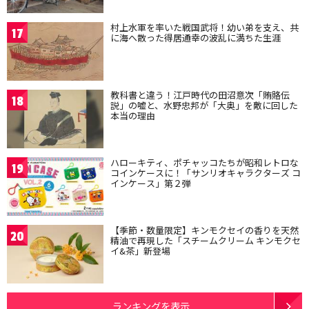
村上水軍を率いた戦国武将！幼い弟を支え、共
17
に海へ散った得居通幸の波乱に満ちた生涯
教科書と違う！江戸時代の田沼意次「賄賂伝
18
説」の嘘と、水野忠邦が「大奥」を敵に回した
本当の理由
ハローキティ、ポチャッコたちが昭和レトロな
19
コインケースに！「サンリオキャラクターズ コ
インケース」第２弾
【季節・数量限定】キンモクセイの香りを天然
20
精油で再現した「スチームクリーム キンモクセ
イ&茶」新登場
ランキングを表示