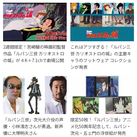
2週間限定！宮崎駿の映画初監督
これはアツすぎる！「ルパン三
作品「ルパン三世 カリオストロ
世 カリオストロの城」の主要キ
の城」が４K＋7.1chで劇場公開
ャラのフットウェア コレクショ
ンが発表
「ルパン三世」次元大介役の声
限定50枚！『ルパン三世』アニ
優・小林清志さんが勇退。新声
メ化50周年記念して、ルパン・
優に大塚明夫さん
次元・五ェ門の浮世絵が発売