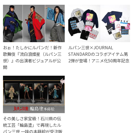
おぉ！たしかにルパンだ！新作
ルパン三世×JOURNAL
歌舞伎『流白浪燦星（ルパン三
STANDARDのコラボアイテム第
世）』の出演者ビジュアルが公
2弾が登場！アニメ化50周年記念
開
その美しさ家宝級！石川県の伝
統工芸「輪島塗」で再現したル
パン三世 一味の本蒔絵が受注販