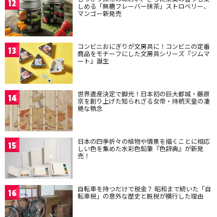
12
しめる「無糖フレーバー抹茶」ストロベリー、
マンゴー新発売
コンビニおにぎりが文房具に！コンビニの定番
13
商品をモチーフにした文房具シリーズ『ジムマ
ート』誕生
世界遺産決定で脚光！日本初の巨大都城・藤原
14
京を創り上げた知られざる女帝・持統天皇の凄
絶な執念
日本の四季折々の植物や情景を描くことに相応
15
しい色を集めた水彩色鉛筆『色辞典』が新発
売！
自転車を持つだけで税金？ 昭和まで続いた「自
16
転車税」の意外な歴史と脱税が横行した理由