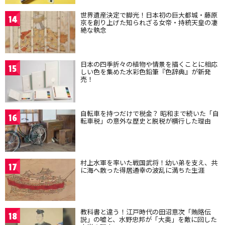
世界遺産決定で脚光！日本初の巨大都城・藤原
14
京を創り上げた知られざる女帝・持統天皇の凄
絶な執念
日本の四季折々の植物や情景を描くことに相応
15
しい色を集めた水彩色鉛筆『色辞典』が新発
売！
自転車を持つだけで税金？ 昭和まで続いた「自
16
転車税」の意外な歴史と脱税が横行した理由
村上水軍を率いた戦国武将！幼い弟を支え、共
17
に海へ散った得居通幸の波乱に満ちた生涯
教科書と違う！江戸時代の田沼意次「賄賂伝
18
説」の嘘と、水野忠邦が「大奥」を敵に回した