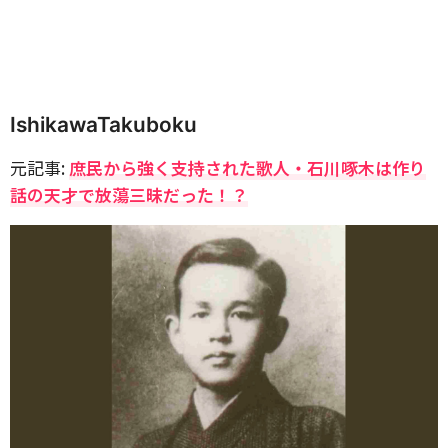
IshikawaTakuboku
元記事:
庶民から強く支持された歌人・石川啄木は作り
話の天才で放蕩三昧だった！？