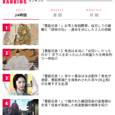
ランキング
RANKING
DAILY
WEEKLY
MONTHLY
24時間
週 間
月 間
『豊臣兄弟！』お市と柴田勝家、自刃しての最
1
期と「辞世の句」…運命を共にした２人の悲劇
【豊臣兄弟！】秀吉は本当に「女狂い」だった
2
のか？ 天下人を彩った11人の側室たちを時系列
で一挙紹介
『豊臣兄弟！』茶々＝悪女はほぼ創作？秀吉が
3
溺愛、豊臣家滅亡を背負わされた茶々(井上和)
の壮絶すぎる生涯
『豊臣兄弟！』で描かれた織田信長の道普請は
4
史実？信長が実施した街道整備の施策を紹介