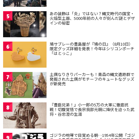
あの装飾は「炎」ではない？縄文時代の国宝・
5
火焔型土器、5000年前の人々が刻んだ謎とデザ
インの秘密
鳩サブレーの豊島屋が『鳩の日』（8月10日）
6
限定グッズ詳細を発表！今年はシリコンポーチ
「はとっこ」
土偶なりきりパーカーも！青森の縄文遺跡群で
7
発掘された土偶がモチーフのキュートなグッズ
が新発売
『豊臣兄弟！』小一郎の5万の大軍に徹底抗
8
戦！切腹覚悟で長宗我部元親に降伏を迫った武
将・谷忠澄の生涯
ゴジラの咆哮で目覚める朝…1954年公開『ゴジ
9