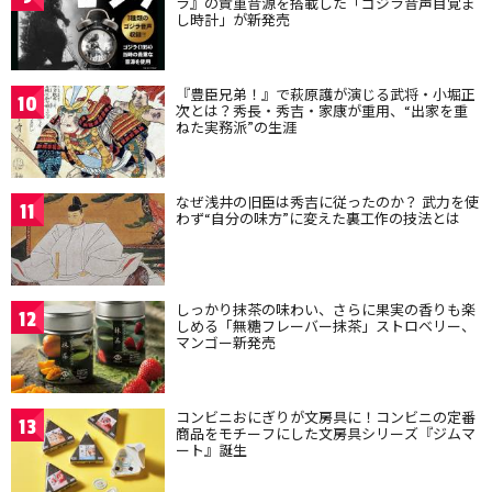
ラ』の貴重音源を搭載した「ゴジラ音声目覚ま
し時計」が新発売
『豊臣兄弟！』で萩原護が演じる武将・小堀正
10
次とは？秀長・秀吉・家康が重用、“出家を重
ねた実務派”の生涯
なぜ浅井の旧臣は秀吉に従ったのか？ 武力を使
11
わず“自分の味方”に変えた裏工作の技法とは
しっかり抹茶の味わい、さらに果実の香りも楽
12
しめる「無糖フレーバー抹茶」ストロベリー、
マンゴー新発売
コンビニおにぎりが文房具に！コンビニの定番
13
商品をモチーフにした文房具シリーズ『ジムマ
ート』誕生