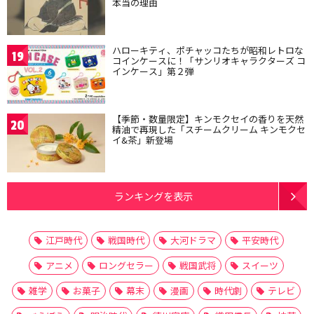
本当の理由
ハローキティ、ポチャッコたちが昭和レトロな
19
コインケースに！「サンリオキャラクターズ コ
インケース」第２弾
【季節・数量限定】キンモクセイの香りを天然
20
精油で再現した「スチームクリーム キンモクセ
イ&茶」新登場
ランキングを表示
江戸時代
戦国時代
大河ドラマ
平安時代
アニメ
ロングセラー
戦国武将
スイーツ
雑学
お菓子
幕末
漫画
時代劇
テレビ