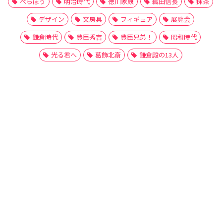
べらぼう
明治時代
徳川家康
織田信長
抹茶
デザイン
文房具
フィギュア
展覧会
鎌倉時代
豊臣秀吉
豊臣兄弟！
昭和時代
光る君へ
葛飾北斎
鎌倉殿の13人