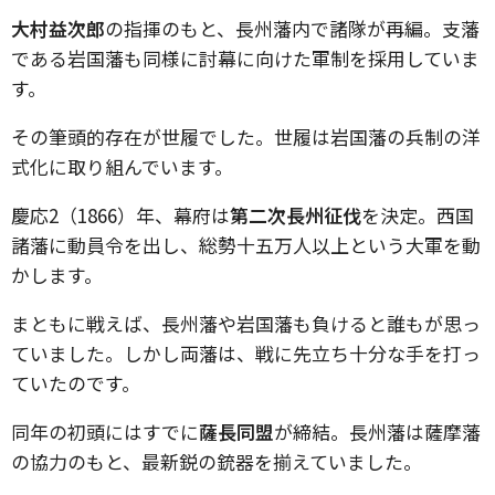
大村益次郎
の指揮のもと、長州藩内で諸隊が再編。支藩
である岩国藩も同様に討幕に向けた軍制を採用していま
す。
その筆頭的存在が世履でした。世履は岩国藩の兵制の洋
式化に取り組んでいます。
慶応
2
（
1866
）年、幕府は
第二次長州征伐
を決定。西国
諸藩に動員令を出し、総勢十五万人以上という大軍を動
かします。
まともに戦えば、長州藩や岩国藩も負けると誰もが思っ
ていました。しかし両藩は、戦に先立ち十分な手を打っ
ていたのです。
同年の初頭にはすでに
薩長同盟
が締結。長州藩は薩摩藩
の協力のもと、最新鋭の銃器を揃えていました。