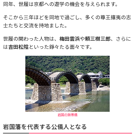
同年、世履は京都への遊学の機会を与えられます。
そこから三年ほどを同地で過ごし、多くの尊王攘夷の志
士たちと交流を持地ました。
世履の関わった人物は、
梅田雲浜
や
頼三樹三郎
、さらに
は
吉田松陰
といった錚々たる面々です。
岩国の錦帯橋
岩国藩を代表する公儀人となる