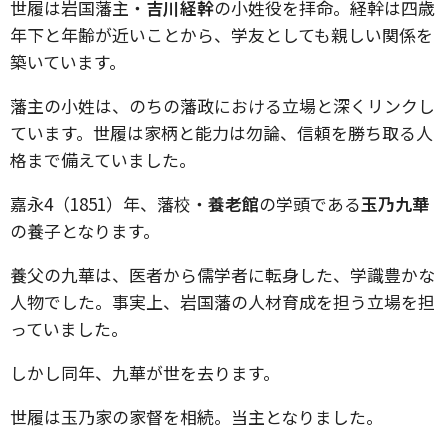
世履は岩国藩主・
吉川経幹
の小姓役を拝命。経幹は四歳
年下と年齢が近いことから、学友としても親しい関係を
築いています。
藩主の小姓は、のちの藩政における立場と深くリンクし
ています。世履は家柄と能力は勿論、信頼を勝ち取る人
格まで備えていました。
嘉永
4
（
1851
）年、藩校・
養老館
の学頭である
玉乃九華
の養子となります。
養父の九華は、医者から儒学者に転身した、学識豊かな
人物でした。事実上、岩国藩の人材育成を担う立場を担
っていました。
しかし同年、九華が世を去ります。
世履は玉乃家の家督を相続。当主となりました。