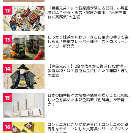
『豊臣兄弟！』で萩原護が演じる武将・小堀正
12
次とは？秀長・秀吉・家康が重用、“出家を重
ねた実務派”の生涯
しっかり抹茶の味わい、さらに果実の香りも楽
13
しめる「無糖フレーバー抹茶」ストロベリー、
マンゴー新発売
【豊臣兄弟！】2度の改易から復活した武将・
14
多賀秀種とは？豊臣秀長に仕えた半年間と波乱
の生涯
日本の四季折々の植物や情景を描くことに相応
15
しい色を集めた水彩色鉛筆『色辞典』が新発
売！
コンビニおにぎりが文房具に！コンビニの定番
16
商品をモチーフにした文房具シリーズ『ジムマ