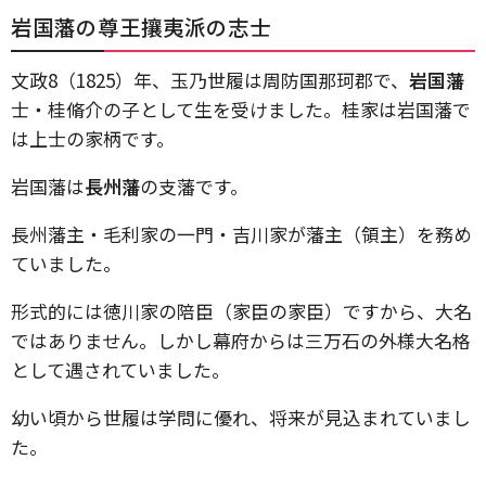
岩国藩の尊王攘夷派の志士
文政
8
（
1825
）年、玉乃世履は周防国那珂郡で、
岩国藩
士・桂脩介の子として生を受けました。桂家は岩国藩で
は上士の家柄です。
岩国藩は
長州藩
の支藩です。
長州藩主・毛利家の一門・吉川家が藩主（領主）を務め
ていました。
形式的には徳川家の陪臣（家臣の家臣）ですから、大名
ではありません。しかし幕府からは三万石の外様大名格
として遇されていました。
幼い頃から世履は学問に優れ、将来が見込まれていまし
た。