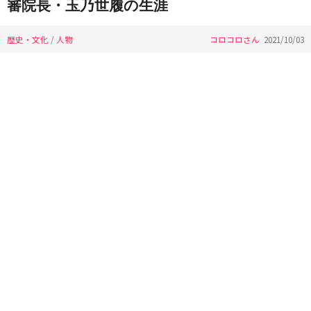
審院長・玉乃世履の生涯
歴史・文化
/
人物
コロコロさん
2021/10/03