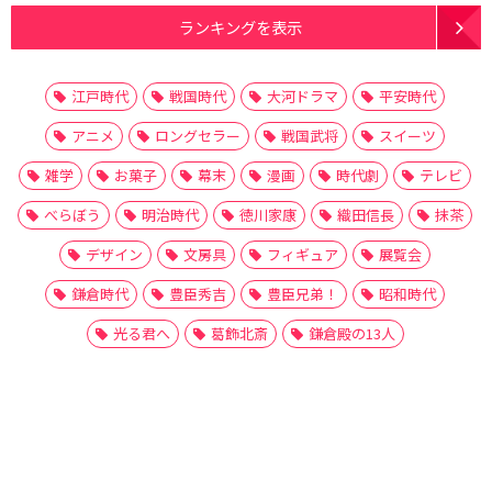
ランキングを表示
江戸時代
戦国時代
大河ドラマ
平安時代
アニメ
ロングセラー
戦国武将
スイーツ
雑学
お菓子
幕末
漫画
時代劇
テレビ
べらぼう
明治時代
徳川家康
織田信長
抹茶
デザイン
文房具
フィギュア
展覧会
鎌倉時代
豊臣秀吉
豊臣兄弟！
昭和時代
光る君へ
葛飾北斎
鎌倉殿の13人