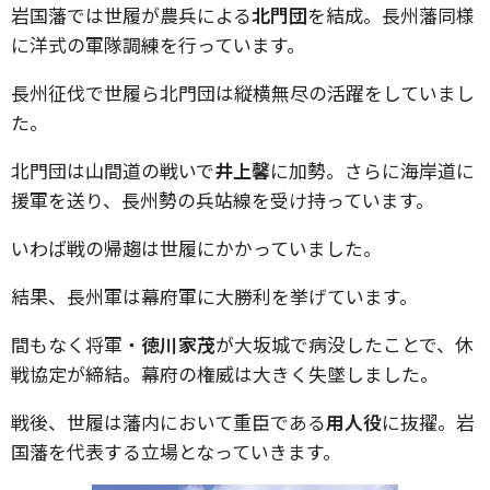
岩国藩では世履が農兵による
北門団
を結成。長州藩同様
に洋式の軍隊調練を行っています。
長州征伐で世履ら北門団は縦横無尽の活躍をしていまし
た。
北門団は山間道の戦いで
井上馨
に加勢。さらに海岸道に
援軍を送り、長州勢の兵站線を受け持っています。
いわば戦の帰趨は世履にかかっていました。
結果、長州軍は幕府軍に大勝利を挙げています。
間もなく将軍・
徳川家茂
が大坂城で病没したことで、休
戦協定が締結。幕府の権威は大きく失墜しました。
戦後、世履は藩内において重臣である
用人役
に抜擢。岩
国藩を代表する立場となっていきます。