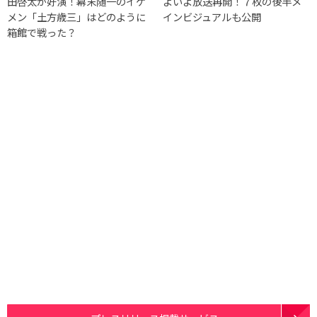
田啓太が好演！幕末随一のイケ
よいよ放送再開！７枚の後半メ
メン「土方歳三」はどのように
インビジュアルも公開
箱館で戦った？