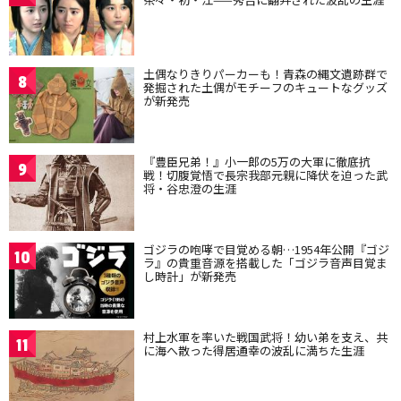
土偶なりきりパーカーも！青森の縄文遺跡群で
8
発掘された土偶がモチーフのキュートなグッズ
が新発売
『豊臣兄弟！』小一郎の5万の大軍に徹底抗
9
戦！切腹覚悟で長宗我部元親に降伏を迫った武
将・谷忠澄の生涯
ゴジラの咆哮で目覚める朝…1954年公開『ゴジ
10
ラ』の貴重音源を搭載した「ゴジラ音声目覚ま
し時計」が新発売
村上水軍を率いた戦国武将！幼い弟を支え、共
11
に海へ散った得居通幸の波乱に満ちた生涯