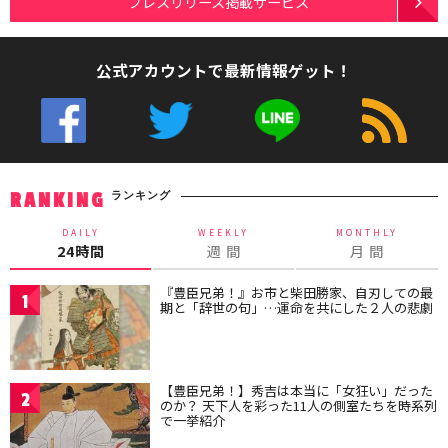
プレスリリース掲載サービス
公式アカウントで最新情報ゲット！
ランキング
RANKING
DAILY
WEEKLY
MONTHLY
24時間
週 間
月 間
『豊臣兄弟！』お市と柴田勝家、自刃しての最
1
期と「辞世の句」…運命を共にした２人の悲劇
【豊臣兄弟！】秀吉は本当に「女狂い」だった
2
のか？ 天下人を彩った11人の側室たちを時系列
で一挙紹介