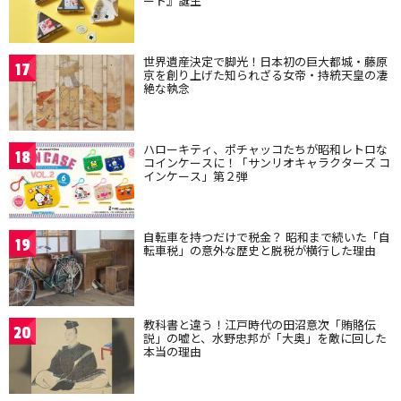
ート』誕生
世界遺産決定で脚光！日本初の巨大都城・藤原
17
京を創り上げた知られざる女帝・持統天皇の凄
絶な執念
ハローキティ、ポチャッコたちが昭和レトロな
18
コインケースに！「サンリオキャラクターズ コ
インケース」第２弾
自転車を持つだけで税金？ 昭和まで続いた「自
19
転車税」の意外な歴史と脱税が横行した理由
教科書と違う！江戸時代の田沼意次「賄賂伝
20
説」の嘘と、水野忠邦が「大奥」を敵に回した
本当の理由