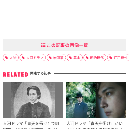
この記事の画像一覧
人物
大河ドラマ
岩国藩
幕末
明治時代
江戸時代
関連する記事
RELATED
大河ドラマ『青天を衝け』で町
大河ドラマ「青天を衝け」がい