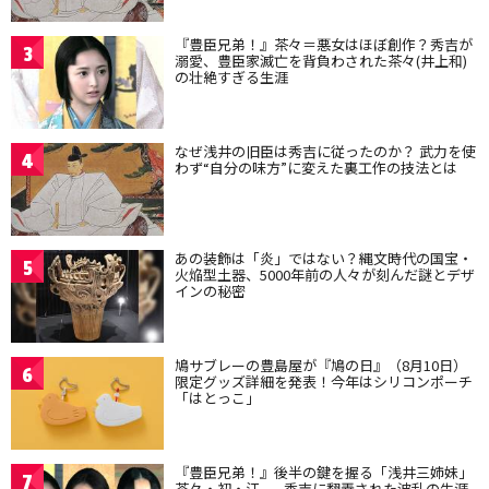
『豊臣兄弟！』茶々＝悪女はほぼ創作？秀吉が
3
溺愛、豊臣家滅亡を背負わされた茶々(井上和)
の壮絶すぎる生涯
なぜ浅井の旧臣は秀吉に従ったのか？ 武力を使
4
わず“自分の味方”に変えた裏工作の技法とは
あの装飾は「炎」ではない？縄文時代の国宝・
5
火焔型土器、5000年前の人々が刻んだ謎とデザ
インの秘密
鳩サブレーの豊島屋が『鳩の日』（8月10日）
6
限定グッズ詳細を発表！今年はシリコンポーチ
「はとっこ」
『豊臣兄弟！』後半の鍵を握る「浅井三姉妹」
7
茶々・初・江——秀吉に翻弄された波乱の生涯