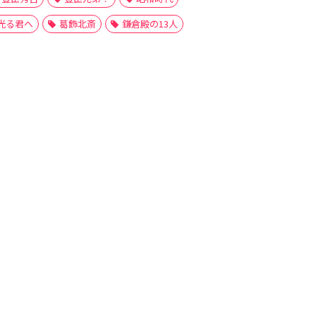
光る君へ
葛飾北斎
鎌倉殿の13人