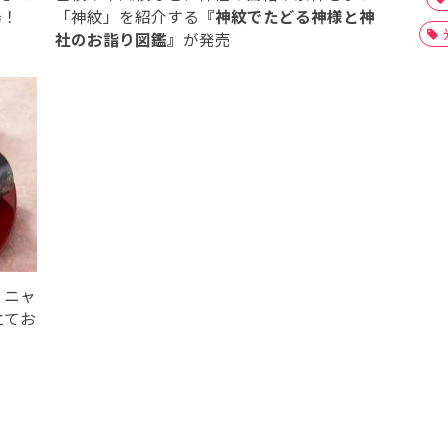
場！
「神紋」を紹介する
『神紋でたどる神様と神
社のお詣り図鑑』
が発売
！ニャ
立てお