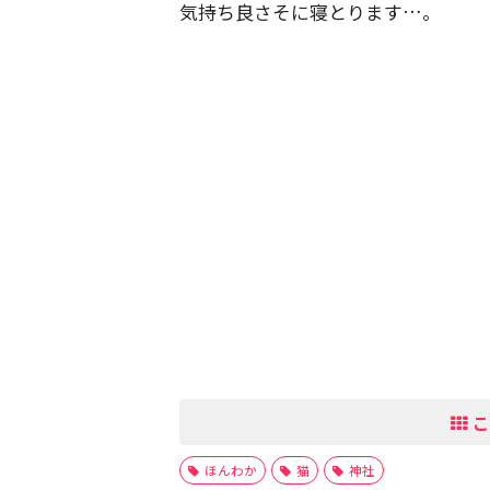
気持ち良さそに寝とります…。
こ
ほんわか
猫
神社