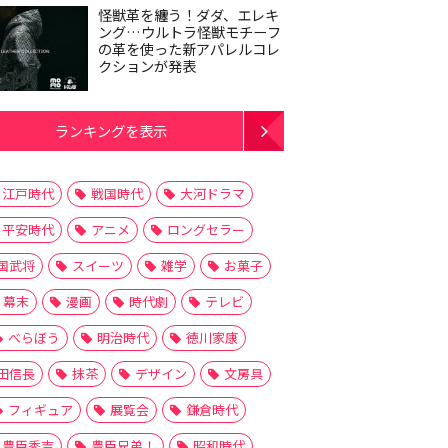
怪獣革を纏う！ダダ、エレキ
ング…ウルトラ怪獣モチーフ
の革を使った新アパレルコレ
クションが発表
ランキングを表示
江戸時代
戦国時代
大河ドラマ
平安時代
アニメ
ロングセラー
国武将
スイーツ
雑学
お菓子
幕末
漫画
時代劇
テレビ
べらぼう
明治時代
徳川家康
田信長
抹茶
デザイン
文房具
フィギュア
展覧会
鎌倉時代
豊臣秀吉
豊臣兄弟！
昭和時代