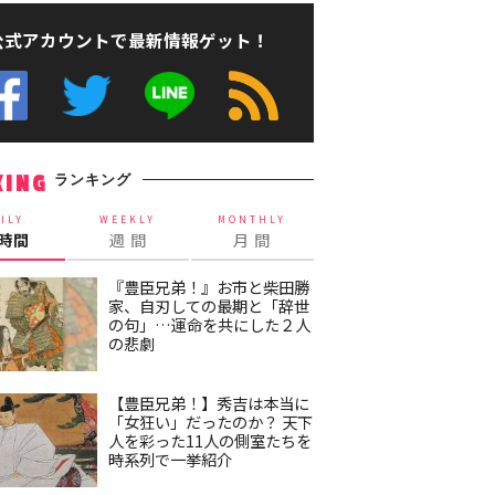
公式アカウントで最新情報ゲット！
ランキング
KING
ILY
WEEKLY
MONTHLY
4時間
週 間
月 間
『豊臣兄弟！』お市と柴田勝
家、自刃しての最期と「辞世
の句」…運命を共にした２人
の悲劇
【豊臣兄弟！】秀吉は本当に
「女狂い」だったのか？ 天下
人を彩った11人の側室たちを
時系列で一挙紹介