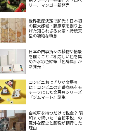
リー、マンゴー新発売
世界遺産決定で脚光！日本初
の巨大都城・藤原京を創り上
げた知られざる女帝・持統天
皇の凄絶な執念
日本の四季折々の植物や情景
を描くことに相応しい色を集
めた水彩色鉛筆『色辞典』が
新発売！
コンビニおにぎりが文房具
に！コンビニの定番商品をモ
チーフにした文房具シリーズ
『ジムマート』誕生
自転車を持つだけで税金？ 昭
和まで続いた「自転車税」の
意外な歴史と脱税が横行した
理由