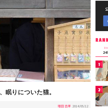
RAN
DA
2
1
2
、眠りについた猫。
増田 吉孝
2014/05/12