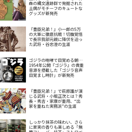
森の縄文遺跡群で発掘された
土偶がモチーフのキュートな
グッズが新発売
『豊臣兄弟！』小一郎の5万
の大軍に徹底抗戦！切腹覚悟
で長宗我部元親に降伏を迫っ
た武将・谷忠澄の生涯
ゴジラの咆哮で目覚める朝…
1954年公開『ゴジラ』の貴重
音源を搭載した「ゴジラ音声
目覚まし時計」が新発売
『豊臣兄弟！』で萩原護が演
じる武将・小堀正次とは？秀
長・秀吉・家康が重用、“出
家を重ねた実務派”の生涯
しっかり抹茶の味わい、さら
に果実の香りも楽しめる「無
糖フレーバー抹茶」ストロベ