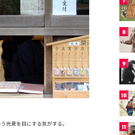
7
8
9
10
いう光景を目にする気がする。
11