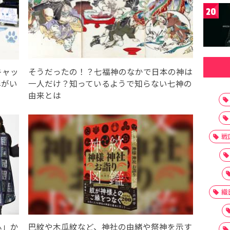
20
キャッ
そうだったの！？七福神のなかで日本の神は
弾がい
一人だけ？知っているようで知らない七神の
由来とは
戦
織
ふ」か
巴紋や木瓜紋など、神社の由緒や祭神を示す