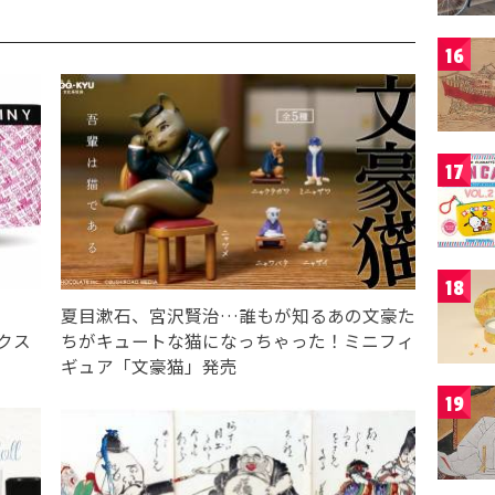
16
17
18
夏目漱石、宮沢賢治…誰もが知るあの文豪た
ックス
ちがキュートな猫になっちゃった！ミニフィ
ギュア「文豪猫」発売
19