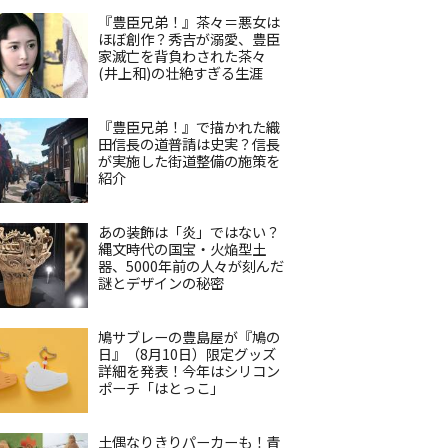
『豊臣兄弟！』茶々＝悪女は
ほぼ創作？秀吉が溺愛、豊臣
家滅亡を背負わされた茶々
(井上和)の壮絶すぎる生涯
『豊臣兄弟！』で描かれた織
田信長の道普請は史実？信長
が実施した街道整備の施策を
紹介
あの装飾は「炎」ではない？
縄文時代の国宝・火焔型土
器、5000年前の人々が刻んだ
謎とデザインの秘密
鳩サブレーの豊島屋が『鳩の
日』（8月10日）限定グッズ
詳細を発表！今年はシリコン
ポーチ「はとっこ」
土偶なりきりパーカーも！青