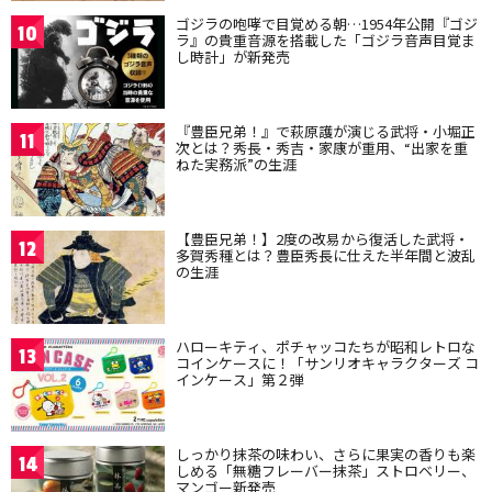
ゴジラの咆哮で目覚める朝…1954年公開『ゴジ
10
ラ』の貴重音源を搭載した「ゴジラ音声目覚ま
し時計」が新発売
『豊臣兄弟！』で萩原護が演じる武将・小堀正
11
次とは？秀長・秀吉・家康が重用、“出家を重
ねた実務派”の生涯
【豊臣兄弟！】2度の改易から復活した武将・
12
多賀秀種とは？豊臣秀長に仕えた半年間と波乱
の生涯
ハローキティ、ポチャッコたちが昭和レトロな
13
コインケースに！「サンリオキャラクターズ コ
インケース」第２弾
しっかり抹茶の味わい、さらに果実の香りも楽
14
しめる「無糖フレーバー抹茶」ストロベリー、
マンゴー新発売