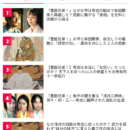
『豊臣兄弟！』なぜお市は秀吉の勧めで柴田勝
1
家と再婚した？悲劇に繋がる「真相」を史料と
伏線から探る
『豊臣兄弟！』お市と柴田勝家、自刃しての最
2
期と「辞世の句」…運命を共にした２人の悲劇
【豊臣兄弟！】秀吉は本当に「女狂い」だった
3
のか？ 天下人を彩った11人の側室たちを時系列
で一挙紹介
『豊臣兄弟！』後半の鍵を握る「浅井三姉妹」
4
茶々・初・江——秀吉に翻弄された波乱の生涯
なぜ浅井の旧臣は秀吉に従ったのか？ 武力を使
5
わず“自分の味方”に変えた裏工作の技法とは