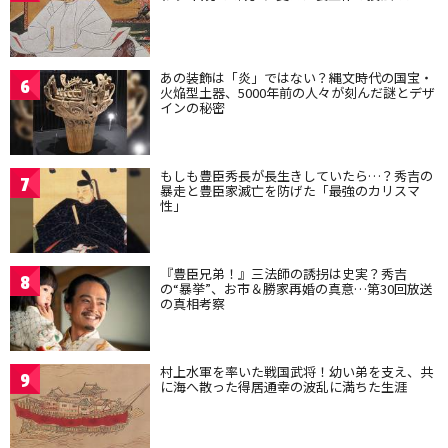
あの装飾は「炎」ではない？縄文時代の国宝・
6
火焔型土器、5000年前の人々が刻んだ謎とデザ
インの秘密
もしも豊臣秀長が長生きしていたら…？秀吉の
7
暴走と豊臣家滅亡を防げた「最強のカリスマ
性」
『豊臣兄弟！』三法師の誘拐は史実？秀吉
8
の“暴挙”、お市＆勝家再婚の真意…第30回放送
の真相考察
村上水軍を率いた戦国武将！幼い弟を支え、共
9
に海へ散った得居通幸の波乱に満ちた生涯