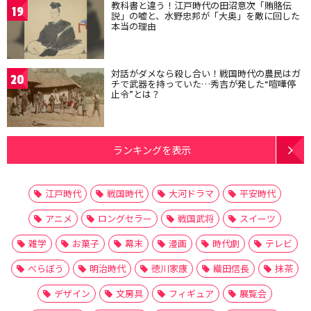
教科書と違う！江戸時代の田沼意次「賄賂伝
19
説」の嘘と、水野忠邦が「大奥」を敵に回した
本当の理由
対話がダメなら殺し合い！戦国時代の農民はガ
20
チで武器を持っていた…秀吉が発した“喧嘩停
止令”とは？
ランキングを表示
江戸時代
戦国時代
大河ドラマ
平安時代
アニメ
ロングセラー
戦国武将
スイーツ
雑学
お菓子
幕末
漫画
時代劇
テレビ
べらぼう
明治時代
徳川家康
織田信長
抹茶
デザイン
文房具
フィギュア
展覧会