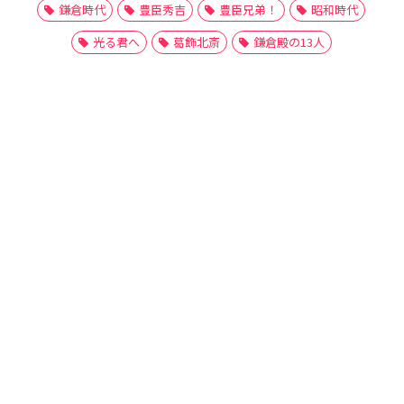
鎌倉時代
豊臣秀吉
豊臣兄弟！
昭和時代
光る君へ
葛飾北斎
鎌倉殿の13人