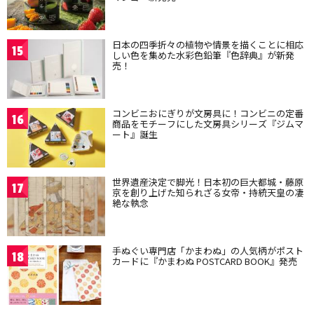
日本の四季折々の植物や情景を描くことに相応
15
しい色を集めた水彩色鉛筆『色辞典』が新発
売！
コンビニおにぎりが文房具に！コンビニの定番
16
商品をモチーフにした文房具シリーズ『ジムマ
ート』誕生
世界遺産決定で脚光！日本初の巨大都城・藤原
17
京を創り上げた知られざる女帝・持統天皇の凄
絶な執念
手ぬぐい専門店「かまわぬ」の人気柄がポスト
18
カードに『かまわぬ POSTCARD BOOK』発売