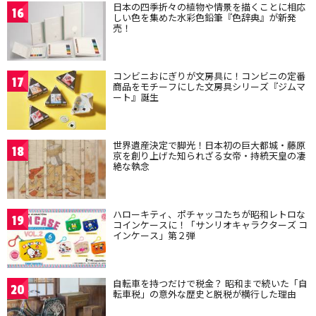
日本の四季折々の植物や情景を描くことに相応
16
しい色を集めた水彩色鉛筆『色辞典』が新発
売！
コンビニおにぎりが文房具に！コンビニの定番
17
商品をモチーフにした文房具シリーズ『ジムマ
ート』誕生
世界遺産決定で脚光！日本初の巨大都城・藤原
18
京を創り上げた知られざる女帝・持統天皇の凄
絶な執念
ハローキティ、ポチャッコたちが昭和レトロな
19
コインケースに！「サンリオキャラクターズ コ
インケース」第２弾
自転車を持つだけで税金？ 昭和まで続いた「自
20
転車税」の意外な歴史と脱税が横行した理由