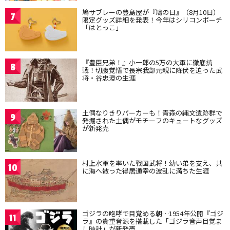
鳩サブレーの豊島屋が『鳩の日』（8月10日）
7
限定グッズ詳細を発表！今年はシリコンポーチ
「はとっこ」
『豊臣兄弟！』小一郎の5万の大軍に徹底抗
8
戦！切腹覚悟で長宗我部元親に降伏を迫った武
将・谷忠澄の生涯
土偶なりきりパーカーも！青森の縄文遺跡群で
9
発掘された土偶がモチーフのキュートなグッズ
が新発売
村上水軍を率いた戦国武将！幼い弟を支え、共
10
に海へ散った得居通幸の波乱に満ちた生涯
ゴジラの咆哮で目覚める朝…1954年公開『ゴジ
11
ラ』の貴重音源を搭載した「ゴジラ音声目覚ま
し時計」が新発売