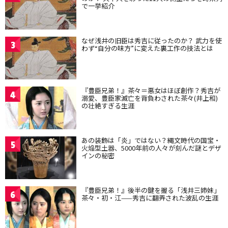
で一挙紹介
なぜ浅井の旧臣は秀吉に従ったのか？ 武力を使
3
わず“自分の味方”に変えた裏工作の技法とは
『豊臣兄弟！』茶々＝悪女はほぼ創作？秀吉が
4
溺愛、豊臣家滅亡を背負わされた茶々(井上和)
の壮絶すぎる生涯
あの装飾は「炎」ではない？縄文時代の国宝・
5
火焔型土器、5000年前の人々が刻んだ謎とデザ
インの秘密
『豊臣兄弟！』後半の鍵を握る「浅井三姉妹」
6
茶々・初・江——秀吉に翻弄された波乱の生涯