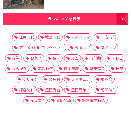
ランキングを表示
江戸時代
戦国時代
大河ドラマ
平安時代
アニメ
ロングセラー
戦国武将
スイーツ
雑学
お菓子
幕末
漫画
時代劇
テレビ
べらぼう
明治時代
徳川家康
織田信長
抹茶
デザイン
文房具
フィギュア
展覧会
鎌倉時代
豊臣秀吉
豊臣兄弟！
昭和時代
光る君へ
葛飾北斎
鎌倉殿の13人