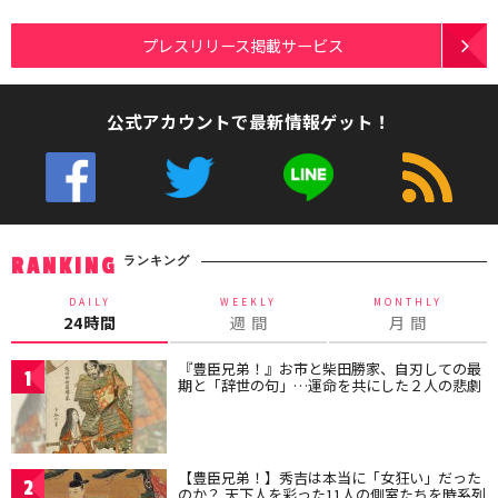
プレスリリース掲載サービス
公式アカウントで最新情報ゲット！
ランキング
RANKING
DAILY
WEEKLY
MONTHLY
24時間
週 間
月 間
『豊臣兄弟！』お市と柴田勝家、自刃しての最
1
期と「辞世の句」…運命を共にした２人の悲劇
【豊臣兄弟！】秀吉は本当に「女狂い」だった
2
のか？ 天下人を彩った11人の側室たちを時系列