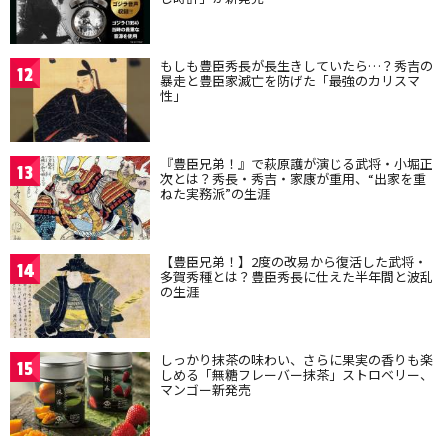
もしも豊臣秀長が長生きしていたら…？秀吉の
12
暴走と豊臣家滅亡を防げた「最強のカリスマ
性」
『豊臣兄弟！』で萩原護が演じる武将・小堀正
13
次とは？秀長・秀吉・家康が重用、“出家を重
ねた実務派”の生涯
【豊臣兄弟！】2度の改易から復活した武将・
14
多賀秀種とは？豊臣秀長に仕えた半年間と波乱
の生涯
しっかり抹茶の味わい、さらに果実の香りも楽
15
しめる「無糖フレーバー抹茶」ストロベリー、
マンゴー新発売