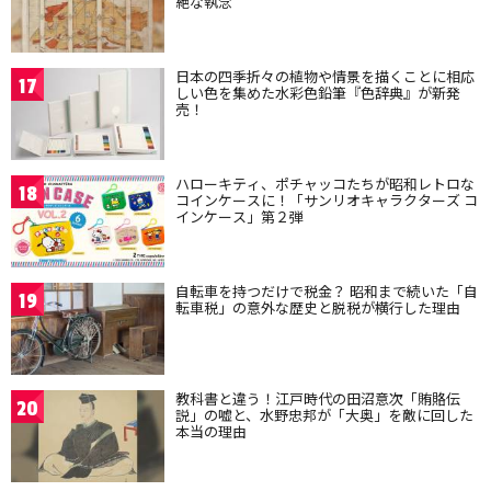
絶な執念
日本の四季折々の植物や情景を描くことに相応
17
しい色を集めた水彩色鉛筆『色辞典』が新発
売！
ハローキティ、ポチャッコたちが昭和レトロな
18
コインケースに！「サンリオキャラクターズ コ
インケース」第２弾
自転車を持つだけで税金？ 昭和まで続いた「自
19
転車税」の意外な歴史と脱税が横行した理由
教科書と違う！江戸時代の田沼意次「賄賂伝
20
説」の嘘と、水野忠邦が「大奥」を敵に回した
本当の理由