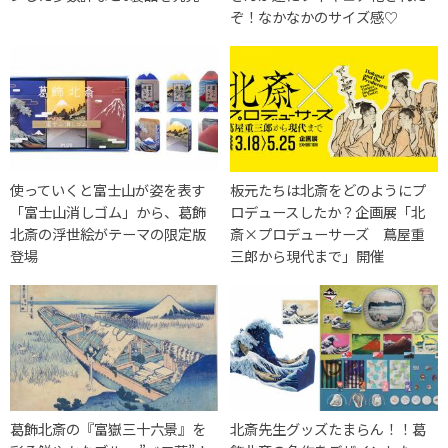
ぞ！なかなかのサイズ感♡
使っていくと富士山が姿を表す
板元たちは北斎をどのようにプ
「富士山消しゴム」から、葛飾
ロデュースしたか？企画展「北
北斎の浮世絵がテーマの限定版
斎×プロデューサーズ 蔦屋重
登場
三郎から現代まで」開催
葛飾北斎の『富嶽三十六景』を
北斎先生グッズたまらん！！葛