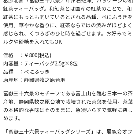
葛飾北斎「冨嶽三十六景／甲州石班澤」パッケージの和
紅茶ティーバッグ。和紅茶とは国産の紅茶のことで、和
紅茶にもっとも向いているとされる品種、べにふうきを
使用。華やかな香りに、紅茶ならではの渋みがほどよく
感じられ、くつろぎのひと時を過ごせます。お好みでミ
ルクや砂糖を入れてもOK
価格 ：￥800(税込)
内容量：ティーバッグ2.5g×8包
品種 ：べにふうき
原産地：静岡県牧之原台地
冨嶽三十六景のモチーフである富士山を臨む日本一の茶
産地、静岡県牧之原台地で栽培された茶葉を使用。茶葉
の本格的な香味はそのままに、急須いらずで気軽に楽し
めます。
「冨嶽三十六景ティーバッグシリーズ」は、展覧会オフ