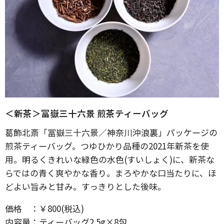
＜新茶＞冨嶽三十六景 煎茶ティーバッグ
葛飾北斎「冨嶽三十六景／神奈川沖浪裏」パッケージの
煎茶ティーバッグ。つゆひかり品種の2021年新茶を使
用。明るくきれいな緑色の水色(すいしょく)に、新茶な
らではの青く爽やかな香り。まろやかな口当たりに、ほ
どよい旨みと甘み。すっきりとした後味。
価格 ：￥800(税込)
内容量：ティーバッグ2.5g×8包