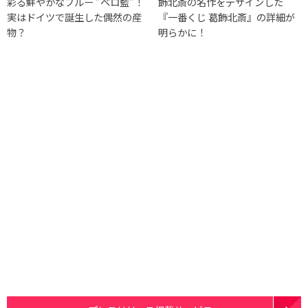
彩る鮮やかなブルー ”ベロ藍”！
飾北斎の名作をデザインした
実はドイツで誕生した偶然の産
『一番くじ 葛飾北斎』の詳細が
物？
明らかに！