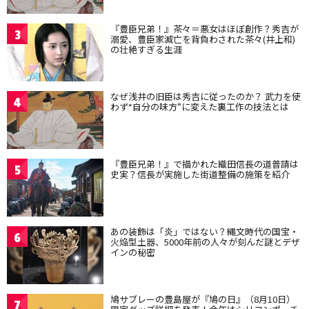
『豊臣兄弟！』茶々＝悪女はほぼ創作？秀吉が
3
溺愛、豊臣家滅亡を背負わされた茶々(井上和)
の壮絶すぎる生涯
なぜ浅井の旧臣は秀吉に従ったのか？ 武力を使
4
わず“自分の味方”に変えた裏工作の技法とは
『豊臣兄弟！』で描かれた織田信長の道普請は
5
史実？信長が実施した街道整備の施策を紹介
あの装飾は「炎」ではない？縄文時代の国宝・
6
火焔型土器、5000年前の人々が刻んだ謎とデザ
インの秘密
鳩サブレーの豊島屋が『鳩の日』（8月10日）
7