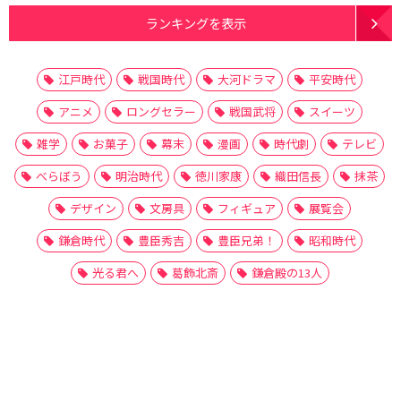
ランキングを表示
江戸時代
戦国時代
大河ドラマ
平安時代
アニメ
ロングセラー
戦国武将
スイーツ
雑学
お菓子
幕末
漫画
時代劇
テレビ
べらぼう
明治時代
徳川家康
織田信長
抹茶
デザイン
文房具
フィギュア
展覧会
鎌倉時代
豊臣秀吉
豊臣兄弟！
昭和時代
光る君へ
葛飾北斎
鎌倉殿の13人