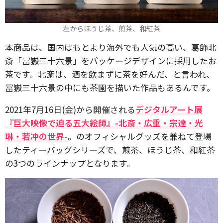
左からほうじ茶、煎茶、和紅茶
本商品は、国内はもとより海外でも人気の高い、葛飾北
斎「冨嶽三十六景」をパッケージデザインに採用したお
茶です。北斎は、酒を飲まずに茶を好んだ、と言われ、
冨嶽三十六景の中にも茶園を描いた作品もあるんです。
2021年7月16日(金)から開催される
デジタルアート展
『巨大映像で迫る五大絵師』-北斎・広重・宗達・光
琳・若冲の世界-
。のオフィシャルグッズを兼ねて登場
したティーバッグシリーズで、煎茶、ほうじ茶、和紅茶
の3つのラインナップとなります。