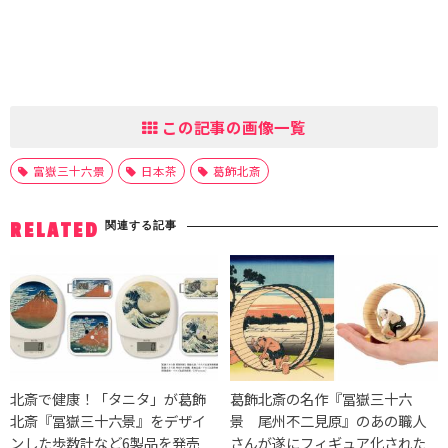
この記事の画像一覧
富嶽三十六景
日本茶
葛飾北斎
関連する記事
RELATED
北斎で健康！「タニタ」が葛飾
葛飾北斎の名作『冨嶽三十六
北斎『冨嶽三十六景』をデザイ
景 尾州不二見原』のあの職人
ンした歩数計など6製品を発売
さんが遂にフィギュア化された