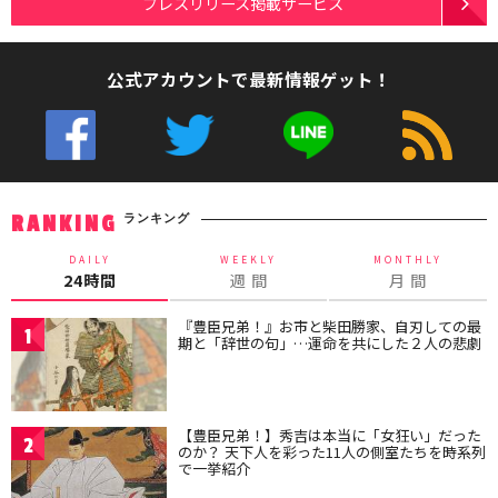
プレスリリース掲載サービス
公式アカウントで最新情報ゲット！
ランキング
RANKING
DAILY
WEEKLY
MONTHLY
24時間
週 間
月 間
『豊臣兄弟！』お市と柴田勝家、自刃しての最
1
期と「辞世の句」…運命を共にした２人の悲劇
【豊臣兄弟！】秀吉は本当に「女狂い」だった
2
のか？ 天下人を彩った11人の側室たちを時系列
で一挙紹介