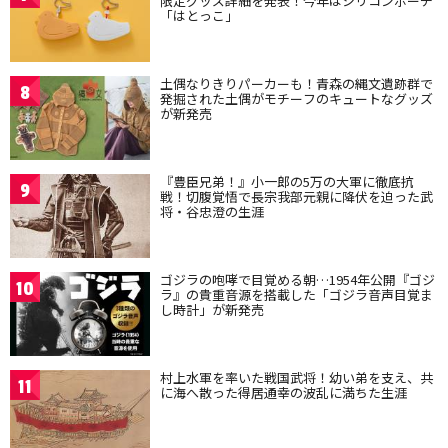
限定グッズ詳細を発表！今年はシリコンポーチ
「はとっこ」
土偶なりきりパーカーも！青森の縄文遺跡群で
8
発掘された土偶がモチーフのキュートなグッズ
が新発売
『豊臣兄弟！』小一郎の5万の大軍に徹底抗
9
戦！切腹覚悟で長宗我部元親に降伏を迫った武
将・谷忠澄の生涯
ゴジラの咆哮で目覚める朝…1954年公開『ゴジ
10
ラ』の貴重音源を搭載した「ゴジラ音声目覚ま
し時計」が新発売
村上水軍を率いた戦国武将！幼い弟を支え、共
11
に海へ散った得居通幸の波乱に満ちた生涯