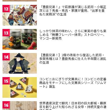
『豊臣兄弟！』で萩原護が演じる武将・小堀正
12
次とは？秀長・秀吉・家康が重用、“出家を重
ねた実務派”の生涯
しっかり抹茶の味わい、さらに果実の香りも楽
13
しめる「無糖フレーバー抹茶」ストロベリー、
マンゴー新発売
【豊臣兄弟！】2度の改易から復活した武将・
14
多賀秀種とは？豊臣秀長に仕えた半年間と波乱
の生涯
コンビニおにぎりが文房具に！コンビニの定番
15
商品をモチーフにした文房具シリーズ『ジムマ
ート』誕生
世界遺産決定で脚光！日本初の巨大都城・藤原
16
京を創り上げた知られざる女帝・持統天皇の凄